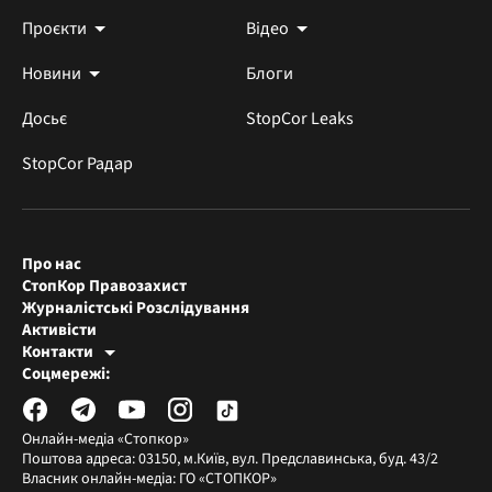
Проєкти
Відео
Новини
Блоги
Досьє
StopCor Leaks
StopCor Радар
Про нас
СтопКор Правозахист
Журналістські Розслідування
Активісти
Контакти
Редакція СтопКора
Соцмережі:
[email protected]
Журналісти-розслідувачі
[email protected]
Онлайн-медіа «Стопкор»
Поштова адреса: 03150, м.Київ, вул. Предславинська, буд. 43/2
Власник онлайн-медіа: ГО «СТОПКОР»