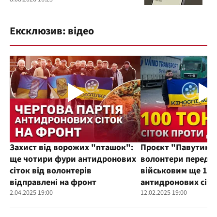
Ексклюзив: відео
Захист від ворожих "пташок":
Проєкт "Павутиння
ще чотири фури антидронових
волонтери переда
сіток від волонтерів
військовим ще 100
відправлені на фронт
антидронових сіто
2.04.2025 19:00
12.02.2025 19:00