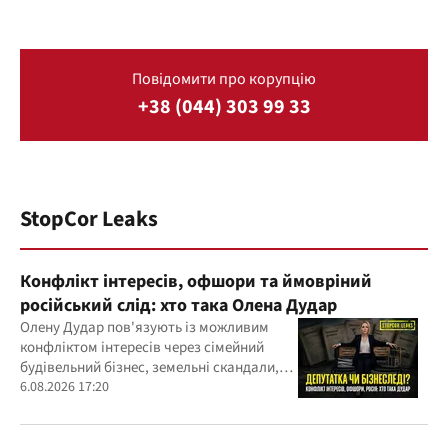
Повідомити про корупцію
+38 (044) 303 99 33
StopCor Leaks
Конфлікт інтересів, офшори та ймовріний
російський слід: хто така Олена Дудар
Олену Дудар пов'язують із можливим
конфліктом інтересів через сімейний
будівельний бізнес, земельні скандали,
судові справи
6.08.2026 17:20