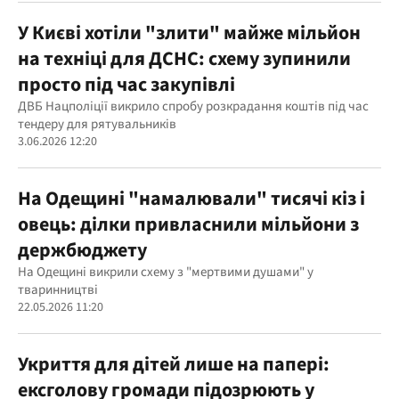
У Києві хотіли "злити" майже мільйон
на техніці для ДСНС: схему зупинили
просто під час закупівлі
ДВБ Нацполіції викрило спробу розкрадання коштів під час
тендеру для рятувальників
3.06.2026 12:20
На Одещині "намалювали" тисячі кіз і
овець: ділки привласнили мільйони з
держбюджету
На Одещині викрили схему з "мертвими душами" у
тваринництві
22.05.2026 11:20
Укриття для дітей лише на папері:
ексголову громади підозрюють у