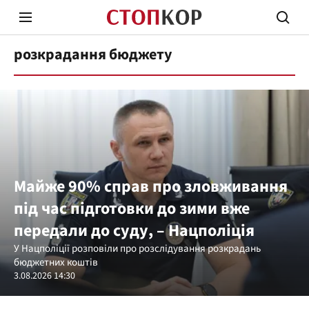
розкрадання бюджету
Стоп Політичній Корупції
Чесні
Майже 90% справ про зловживання
під час підготовки до зими вже
Політика
Здор
передали до суду, – Нацполіція
У Нацполіції розповіли про розслідування розкрадань
бюджетних коштів
3.08.2026 14:30