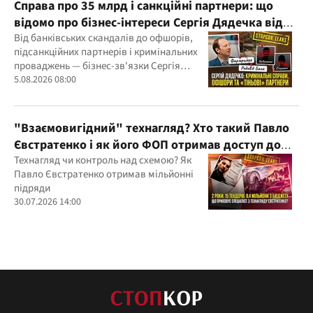
Справа про 35 млрд і санкційні партнери: що
відомо про бізнес-інтереси Сергія Дядечка від
"Родовід Банку" до "ФАРМАСЕЛ"
Від банківських скандалів до офшорів,
підсанкційних партнерів і кримінальних
проваджень — бізнес-зв'язки Сергія
Дядечка й досі простягаються через
5.08.2026 08:00
Україну та кілька іноземних юрисдикцій
"Взаємовигідний" технагляд? Хто такий Павло
Євстратенко і як його ФОП отримав доступ до
бюджетних мільйонів?
Технагляд чи контроль над схемою? Як
Павло Євстратенко отримав мільйонні
підряди
30.07.2026 14:00