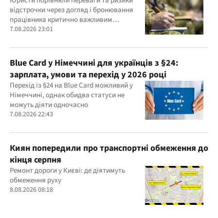
Юристи порівняли переваги та ризики
відстрочки через догляд і бронювання
працівника критично важливим
підприємством
7.08.2026 23:01
Blue Card у Німеччині для українців з §24:
зарплата, умови та перехід у 2026 році
Перехід із §24 на Blue Card можливий у
Німеччині, однак обидва статуси не
можуть діяти одночасно
7.08.2026 22:43
Киян попередили про транспортні обмеження до
кінця серпня
Ремонт дороги у Києві: де діятимуть
обмеження руху
8.08.2026 08:18