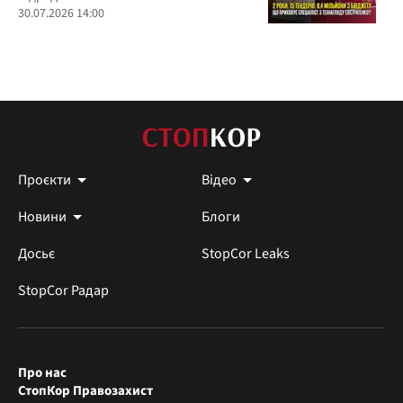
30.07.2026 14:00
Проєкти
Відео
Новини
Блоги
Досьє
StopCor Leaks
StopCor Радар
Про нас
СтопКор Правозахист