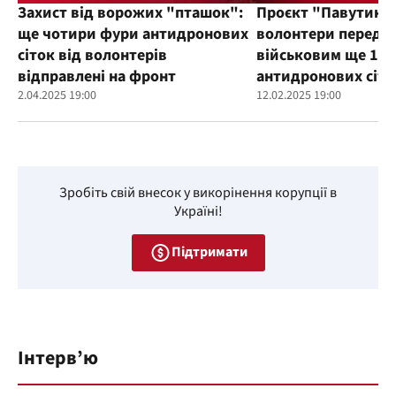
Захист від ворожих "пташок":
Проєкт "Павутиння
ще чотири фури антидронових
волонтери переда
сіток від волонтерів
військовим ще 100
відправлені на фронт
антидронових сіто
2.04.2025 19:00
12.02.2025 19:00
Зробіть свій внесок у викорінення корупції в
Україні!
Підтримати
Інтерв’ю