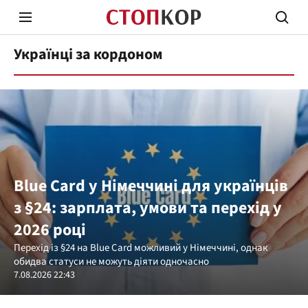
Українці за кордоном
Стоп Політичній Корупції
Чесні
Blue Card у Німеччині для українців
з §24: зарплата, умови та перехід у
Політика
Здор
2026 році
Перехід із §24 на Blue Card можливий у Німеччині, однак
обидва статуси не можуть діяти одночасно
7.08.2026 22:43