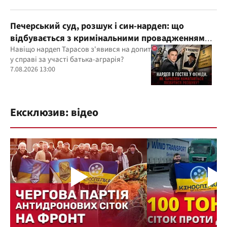
Печерський суд, розшук і син-нардеп: що
відбувається з кримінальними провадженнями
за участі агробарона Тарасова?
Навіщо нардеп Тарасов з'явився на допит
у справі за участі батька-аграрія?
7.08.2026 13:00
Ексклюзив: відео