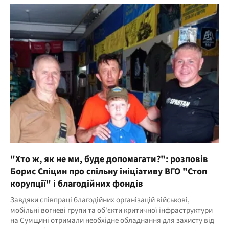
"Хто ж, як не ми, буде допомагати?": розповів
Борис Спіцин про спільну ініціативу ВГО "Стоп
корупції" і благодійних фондів
Завдяки співпраці благодійних організацій військові,
мобільні вогневі групи та об'єкти критичної інфраструктури
на Сумщині отримали необхідне обладнання для захисту від