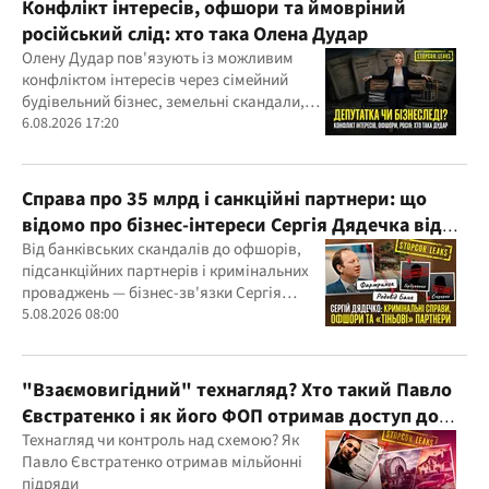
Конфлікт інтересів, офшори та ймовріний
російський слід: хто така Олена Дудар
Олену Дудар пов'язують із можливим
конфліктом інтересів через сімейний
будівельний бізнес, земельні скандали,
судові справи
6.08.2026 17:20
Справа про 35 млрд і санкційні партнери: що
відомо про бізнес-інтереси Сергія Дядечка від
"Родовід Банку" до "ФАРМАСЕЛ"
Від банківських скандалів до офшорів,
підсанкційних партнерів і кримінальних
проваджень — бізнес-зв'язки Сергія
Дядечка й досі простягаються через
5.08.2026 08:00
Україну та кілька іноземних юрисдикцій
"Взаємовигідний" технагляд? Хто такий Павло
Євстратенко і як його ФОП отримав доступ до
бюджетних мільйонів?
Технагляд чи контроль над схемою? Як
Павло Євстратенко отримав мільйонні
підряди