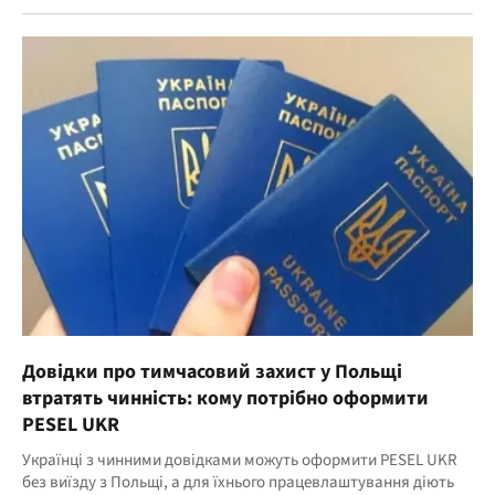
Довідки про тимчасовий захист у Польщі
втратять чинність: кому потрібно оформити
PESEL UKR
Українці з чинними довідками можуть оформити PESEL UKR
без виїзду з Польщі, а для їхнього працевлаштування діють