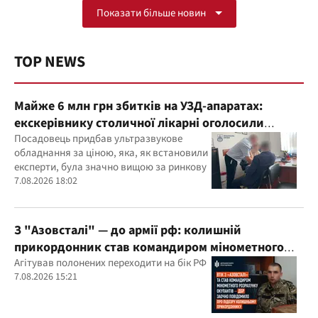
Показати більше новин
TOP NEWS
Майже 6 млн грн збитків на УЗД-апаратах:
екскерівнику столичної лікарні оголосили
підозру
Посадовець придбав ультразвукове
обладнання за ціною, яка, як встановили
експерти, була значно вищою за ринкову
7.08.2026 18:02
З "Азовсталі" — до армії рф: колишній
прикордонник став командиром мінометного
розрахунку окупантів
Агітував полонених переходити на бік РФ
7.08.2026 15:21