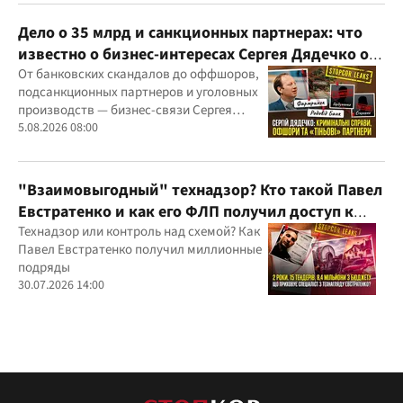
Дело о 35 млрд и санкционных партнерах: что
известно о бизнес-интересах Сергея Дядечко от
"Родовид Банка" до "ФАРМАСЕЛ"
От банковских скандалов до оффшоров,
подсанкционных партнеров и уголовных
производств — бизнес-связи Сергея
Дядечко до сих пор простираются через
5.08.2026 08:00
Украину и несколько иностранных
юрисдикций
"Взаимовыгодный" технадзор? Кто такой Павел
Евстратенко и как его ФЛП получил доступ к
бюджетным миллионам?
Технадзор или контроль над схемой? Как
Павел Евстратенко получил миллионные
подряды
30.07.2026 14:00