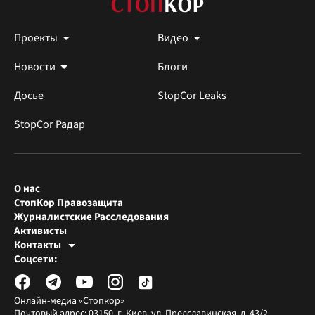
Проекты
Видео
Новости
Блоги
Досье
StopCor Leaks
StopCor Радар
О нас
СтопКор Правозащита
Журналистские Расследования
Активисты
Контакты
Редакция СтопКора
Соцсети:
[email protected]
Журналисты-расследователи
[email protected]
Онлайн-медиа «Стопкор»
Почтовый адрес: 03150, г. Киев, ул. Предславинская, д. 43/2