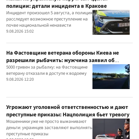
полиции: детали инцидента в Кракове
Инцидент произошел 5 августа, а полиция
расследует возможное преступление на
почве национальной ненависти
9.08.2026 15:02
На Фастовщине ветерана обороны Киева не
разрешили рыбачить: мужчина заявил об
угрозах
5000 гривен за рыбалку: на Фастовщине
ветерану отказали в доступе к водоему
9.08.2026 12:20
Угрожают уголовной ответственностью и дают
преступные приказы: Нацполиция бьет тревогу
Мошенники уже не просто выманивают
деньги: украинцев заставляют выполнять
преступные приказы