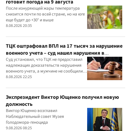
готовит погода на 9 августа
После изнуряющей жары температура
снизится почти по всей стране, но на юге
еще будет до +30° и выше
8.08.2026 20:35
ТЦК оштрафовал ВПЛ на 17 тысяч за нарушение
военного учета – суд нашел нарушения в
действиях ТЦК
Суд установил, что ТЦК не предоставил
надлежащих доказательств нарушения
военного учета, а мужчине не сообщили
должным образом о дате и месте
8.08.2026 22:25
рассмотрения дела
Экспрезидент Виктор Ющенко получил новую
должность
Виктор Ющенко возглавил
Наблюдательный совет Музея
Голодомора-геноцида
9.08.2026 08:25