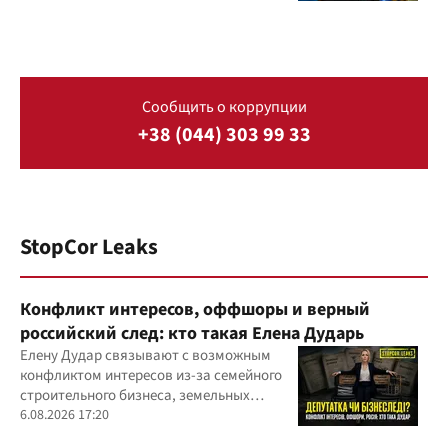
Сообщить о коррупции
+38 (044) 303 99 33
StopCor Leaks
Конфликт интересов, оффшоры и верный
российский след: кто такая Елена Дударь
Елену Дудар связывают с возможным
конфликтом интересов из-за семейного
строительного бизнеса, земельных
скандалов, судебных дел
6.08.2026 17:20