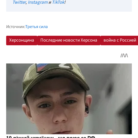
Twitter
,
Instagram
и
TikTok
!
Источник:
Третья сила
Херсонщина
Последние новости Херсона
война с Россией