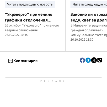
Читать предыдущую новость
Читать следующую н
"Укрэнерго" применило
Законно ли отреза
графики отключения
воду, свет за долг
электроэнергии: где
26 октября "Укрэнерго" применило
время войны: в
В Минреинтеграции по
веерные отключения
граждан оплачивать
выключат свет
правительстве да
26.10.2022 10:45
коммунальные счета п
объяснение
возможности
26.10.2022 11:30
Комментарии