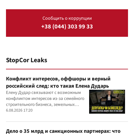
Сообщить о коррупции
+38 (044) 303 99 33
StopCor Leaks
Конфликт интересов, оффшоры и верный
российский след: кто такая Елена Дударь
Елену Дудар связывают с возможным
конфликтом интересов из-за семейного
строительного бизнеса, земельных
скандалов, судебных дел
6.08.2026 17:20
Дело о 35 млрд и санкционных партнерах: что