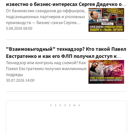
известно о бизнес-интересах Сергея Дядечко от
"Родовид Банка" до "ФАРМАСЕЛ"
От банковских скандалов до оффшоров,
подсанкционных партнеров и уголовных
производств — бизнес-связи Сергея
Дядечко до сих пор простираются через
5.08.2026 08:00
Украину и несколько иностранных
юрисдикций
"Взаимовыгодный" технадзор? Кто такой Павел
Евстратенко и как его ФЛП получил доступ к
бюджетным миллионам?
Технадзор или контроль над схемой? Как
Павел Евстратенко получил миллионные
подряды
30.07.2026 14:00