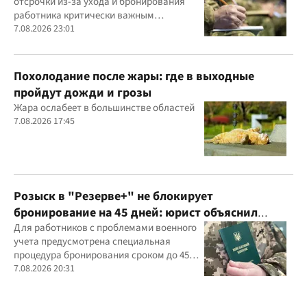
отсрочки из-за ухода и бронирования
работника критически важным
предприятием
7.08.2026 23:01
Похолодание после жары: где в выходные
пройдут дожди и грозы
Жара ослабеет в большинстве областей
7.08.2026 17:45
Розыск в "Резерве+" не блокирует
бронирование на 45 дней: юрист объяснил
важный нюанс
Для работников с проблемами военного
учета предусмотрена специальная
процедура бронирования сроком до 45
дней
7.08.2026 20:31