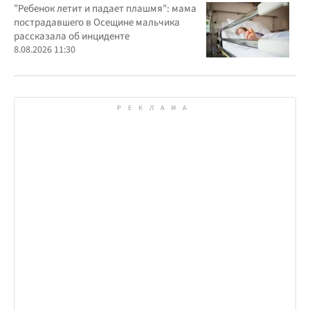
комплексе "Яхта" на Осещине
"Ребенок летит и падает плашмя": мама
пострадавшего в Осещине мальчика
рассказала об инциденте
8.08.2026 11:30