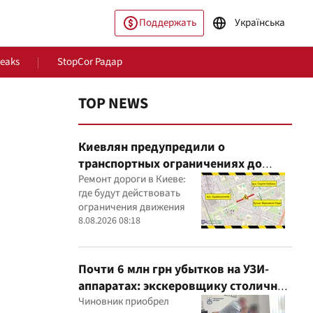
Поддержать
Українська
Leaks
StopCor Радар
TOP NEWS
Киевлян предупредили о
транспортных ограничениях до
конца августа
Ремонт дороги в Киеве:
где будут действовать
ограничения движения
ество
Мир
8.08.2026 08:18
Почти 6 млн грн убытков на УЗИ-
аппаратах: экскеровщику столичной
больницы объявили подозрение
Чиновник приобрел