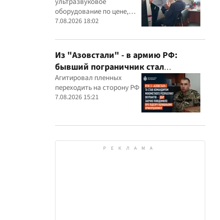
ультразвуковое
оборудование по цене,
которая, как установили
7.08.2026 18:02
эксперты, была
значительно выше
рыночной
Из "Азовстали" - в армию РФ:
бывший пограничник стал
командиром минометного расчета
Агитировал пленных
переходить на сторону РФ
оккупантов
7.08.2026 15:21