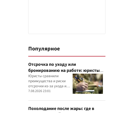
Популярное
Отсрочка по уходу или
бронированию на работе: юристы
объяснили, что надежнее
Юристы сравнили
преимущества и риски
отсрочки из-за ухода и
бронирования работника
7.08.2026 23:01
критически важным
предприятием
Похолодание после жары: где в