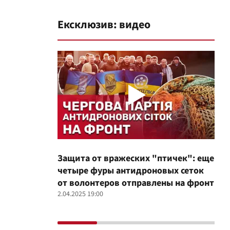
Ексклюзив: видео
Защита от вражеских "птичек": еще
Про
четыре фуры антидроновых сеток
вол
от волонтеров отправлены на фронт
100
2.04.2025 19:00
12.02