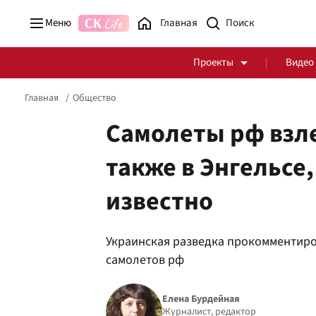
Меню
Главная
Проекты
Видео
Главная
Общество
Самолеты рф взле
также в Энгельсе
Стоп Политической Коррупции
Честные закупки
известно
Политика
Здоровье
Украинская разведка прокомментиро
самолетов рф
Елена Бурдейная
Журналист, редактор