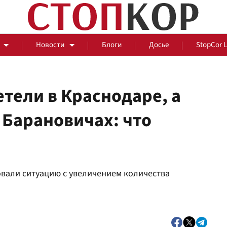
Новости
Блоги
Досье
StopCor 
тели в Краснодаре, а
, Барановичах: что
За оградой
События
Общ
вали ситуацию с увеличением количества