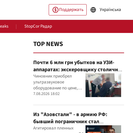
Поддержать
Українська
Leaks
StopCor Радар
TOP NEWS
Почти 6 млн грн убытков на УЗИ-
аппаратах: экскеровщику столичной
больницы объявили подозрение
Чиновник приобрел
ультразвуковое
оборудование по цене,
ество
Мир
которая, как установили
7.08.2026 18:02
эксперты, была
значительно выше
рыночной
Из "Азовстали" - в армию РФ:
бывший пограничник стал
командиром минометного расчета
Агитировал пленных