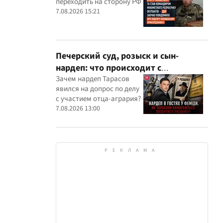
переходить на сторону РФ
оккупантов
7.08.2026 15:21
Печерский суд, розыск и сын-
нардеп: что происходит с
уголовными производствами с
Зачем нардеп Тарасов
явился на допрос по делу
участием агробарона Тарасова?
с участием отца-агрария?
7.08.2026 13:00