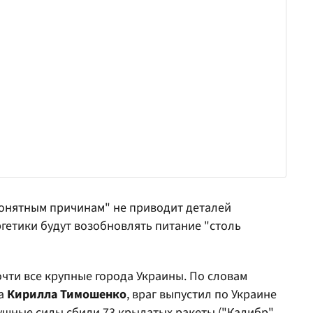
 понятным причинам" не приводит деталей
ргетики будут возобновлять питание "столь
чти все крупные города Украины. По словам
та
Кирилла Тимошенко
, враг выпустил по Украине
душные силы сбили 73 крылатых ракеты ("Калибр",