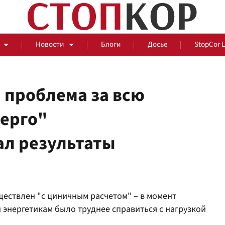
Новости
Блоги
Досье
StopCor 
 проблема за всю
нерго"
За оградой
л результаты
События
Общ
ществлен "с циничным расчетом" – в момент
 энергетикам было труднее справиться с нагрузкой