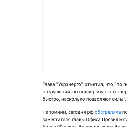
Глава "Укрэнерго" отметил, что "по
разрушений, но подчеркнул, что эне
быстро, насколько позволяют силы".
Напомним, сегодня рф
обстреляла
по
заместителя главы Офиса Президен
более 90 ракет. Во время удара Воз