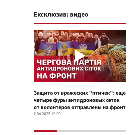
Ексклюзив: видео
Защита от вражеских "птичек": еще
Про
четыре фуры антидроновых сеток
вол
от волонтеров отправлены на фронт
100
2.04.2025 19:00
12.02