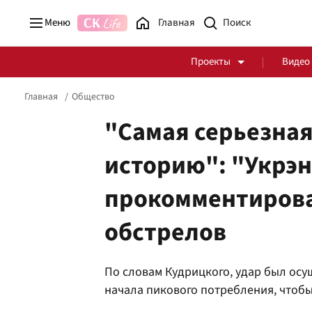
Меню
Главная
Проекты
Видео
Главная
Общество
"Самая серьезная
историю": "Укрэ
Стоп Политической Коррупции
Честные закупки
прокомментирова
Политика
Здоровье
обстрелов
По словам Кудрицкого, удар был осу
начала пикового потребления, чтобы