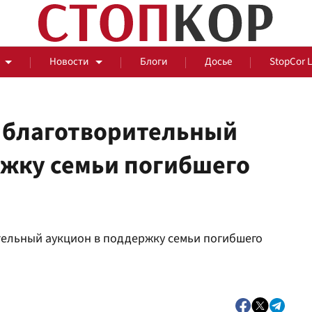
Новости
Блоги
Досье
StopCor 
т благотворительный
ржку семьи погибшего
За оградой
События
Общ
ительный аукцион в поддержку семьи погибшего