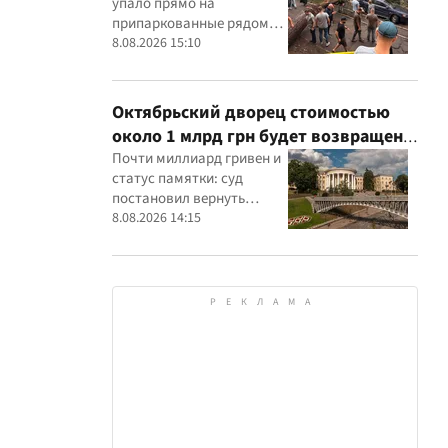
упало прямо на
припаркованные рядом
машины
8.08.2026 15:10
Октябрьский дворец стоимостью
около 1 млрд грн будет возвращен
государству: суд удовлетворил иск
Почти миллиард гривен и
статус памятки: суд
прокуратуры
постановил вернуть
государству Жовтневый
8.08.2026 14:15
дворец