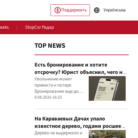
Поддержать
Українська
Leaks
StopCor Радар
TOP NEWS
Есть бронирование и хотите
отсрочку? Юрист объяснил, чего не
стоит делать
Увольнение может
привести к потере
бронирования еще до
ество
Мир
оформления новой
8.08.2026 16:25
отсрочки
На Караваевых Дачах упало
известное дерево, годами росшее
сквозь МАФ
Дерево не выдержало и