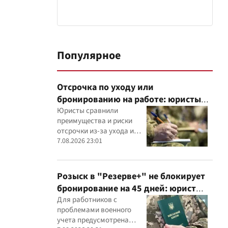
Популярное
Отсрочка по уходу или
бронированию на работе: юристы
объяснили, что надежнее
Юристы сравнили
преимущества и риски
отсрочки из-за ухода и
бронирования работника
7.08.2026 23:01
критически важным
предприятием
Розыск в "Резерве+" не блокирует
бронирование на 45 дней: юрист
объяснил важный нюанс
Для работников с
проблемами военного
учета предусмотрена