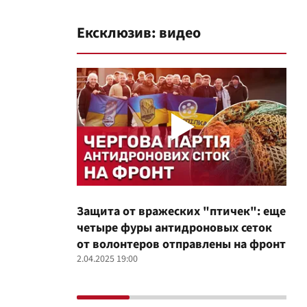
Ексклюзив: видео
Защита от вражеских "птичек": еще
Про
четыре фуры антидроновых сеток
вол
от волонтеров отправлены на фронт
100
2.04.2025 19:00
12.02