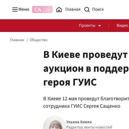
Меню
Главная
Проекты
Видео
Главная
Общество
В Киеве проведу
аукцион в подде
Стоп Политической Коррупции
Честные закупки
героя ГУИС
Политика
Здоровье
В Киеве 12 мая проведут благотвор
сотрудника ГУИС Сергея Сащенко
Ульяна Химяк
Редактор ленты новостей