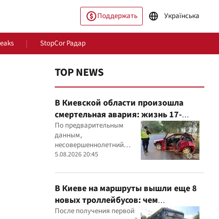
Поддержать
Українська
Leaks
StopCor Радар
TOP NEWS
В Киевской области произошла
смертельная авария: жизнь 17-
летнего водителя спасти не удалось
По предварительным
данным,
несовершеннолетний
ество
Мир
водитель Mitsubishi не
5.08.2026 20:45
справился с управлением,
после чего автомобиль
врезался в дерево
В Киеве на маршруты вышли еще 8
новых троллейбусов: чем
оборудовали транспорт
После получения первой