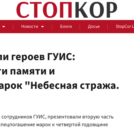
Новости
Блоги
Досье
StopCor 
и героев ГУИС:
и памяти и
За оградой
арок "Небесная стража.
События
Общ
 сотрудников ГУИС, презентовали вторую часть
 спецпогашение марок к четвертой годовщине