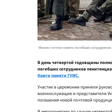
В день четвертой годовщины полн
погибших сотрудников пенитенциа
Книги памяти ГУИС.
Участие в церемонии приняли руково
военнослужащие и представители У
погашения новой почтовой продукци
В мероприятиях по случаю четверт