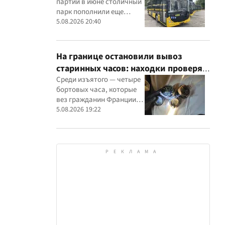
партии в июне столичный
парк пополнили еще
восемью современными
5.08.2026 20:40
машинами
На границе остановили вывоз
старинных часов: находки проверят
эксперты
Среди изъятого — четыре
бортовых часа, которые
вез гражданин Франции, и
настенные часы начала ХХ
5.08.2026 19:22
века, найденные в
автомобиле украинца