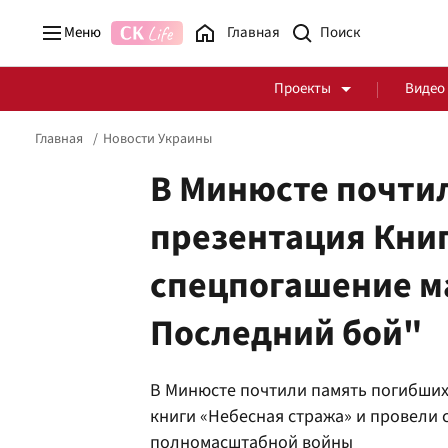
Меню
Главная
Проекты
Видео
Главная
Новости Украины
В Минюсте почтил
презентация Книг
Стоп Политической Коррупции
Честные закупки
спецпогашение м
Политика
Здоровье
Последний бой"
В Минюсте почтили память погибших
книги «Небесная стража» и провели
полномасштабной войны