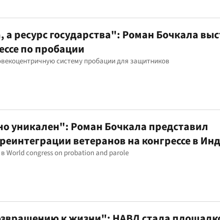
а, а ресурс государства": Роман Бочкала вы
ессе по пробации
овекоцентричную систему пробации для защитников
о уникален": Роман Бочкала представил
реинтеграции ветеранов на конгрессе в Ин
 World congress on probation and parole
возвращению к жизни": НАВД стала площадк