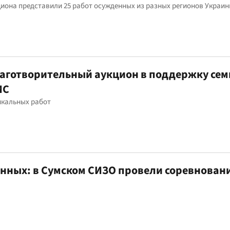
циона представили 25 работ осужденных из разных регионов Украи
лаготворительный аукцион в поддержку сем
ИС
икальных работ
нных: в Сумском СИЗО провели соревнован