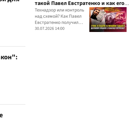
такой Павел Евстратенко и как его
иностранных юрисдикций
ФЛП получил доступ к бюджетным
Технадзор или контроль
над схемой? Как Павел
миллионам?
Евстратенко получил
миллионные подряды
30.07.2026 14:00
акон":
е