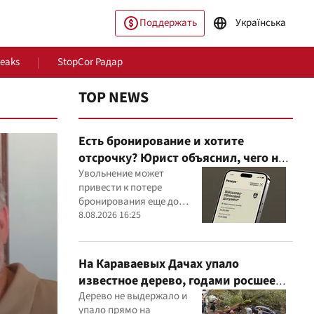
Поддержать
Українська
Leaks
StopCor Радар
TOP NEWS
Есть бронирование и хотите
отсрочку? Юрист объяснил, чего не
стоит делать
Увольнение может
привести к потере
бронирования еще до
оформления новой
8.08.2026 16:25
ество
Мир
отсрочки
На Караваевых Дачах упало
известное дерево, годами росшее
сквозь МАФ
Дерево не выдержало и
упало прямо на