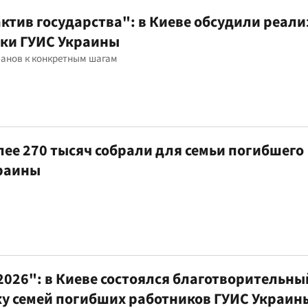
актив государства": в Киеве обсудили реал
ики ГУИС Украины
ланов к конкретным шагам
лее 270 тысяч собрали для семьи погибшего
краины
2026": в Киеве состоялся благотворительны
у семей погибших работников ГУИС Украин