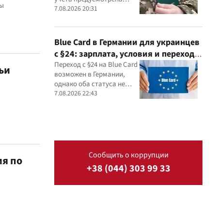
ны
специальная процедура
7.08.2026 20:31
бронирования сроком до
45 дней
Blue Card в Германии для украинцев
с §24: зарплата, условия и переход в
2026 году
Переход с §24 на Blue Card
ьи
возможен в Германии,
однако оба статуса не
могут действовать
7.08.2026 22:43
одновременно
Сообщить о коррупции
ия по
+38 (044) 303 99 33