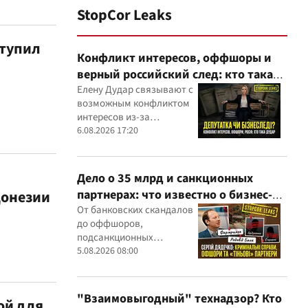
StopCor Leaks
ступил
Конфликт интересов, оффшоры и
верный российский след: кто такая
Елена Дударь
Елену Дудар связывают с
возможным конфликтом
интересов из-за
семейного строительного
6.08.2026 17:20
бизнеса, земельных
скандалов, судебных дел
Дело о 35 млрд и санкционных
донезии
партнерах: что известно о бизнес-
интересах Сергея Дядечко от
От банковских скандалов
до оффшоров,
"Родовид Банка" до "ФАРМАСЕЛ"
подсанкционных
партнеров и уголовных
5.08.2026 08:00
производств — бизнес-
связи Сергея Дядечко до
сих пор простираются
"Взаимовыгодный" технадзор? Кто
ой для
через Украину и несколько