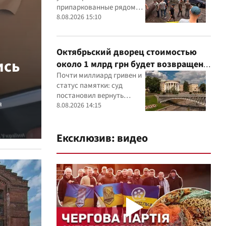
припаркованные рядом
машины
8.08.2026 15:10
Октябрьский дворец стоимостью
ись
около 1 млрд грн будет возвращен
государству: суд удовлетворил иск
Почти миллиард гривен и
статус памятки: суд
прокуратуры
постановил вернуть
я
государству Жовтневый
8.08.2026 14:15
дворец
Ексклюзив: видео