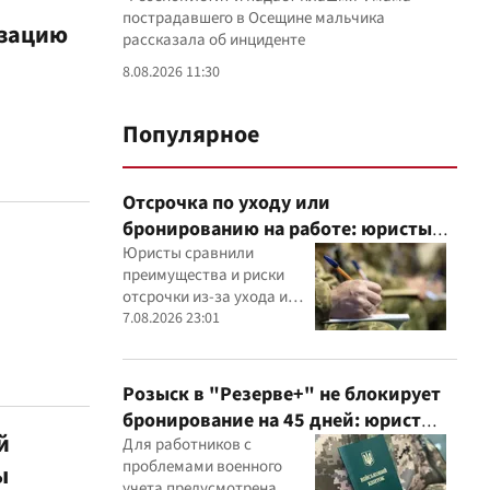
пострадавшего в Осещине мальчика
изацию
рассказала об инциденте
8.08.2026 11:30
Популярное
Отсрочка по уходу или
бронированию на работе: юристы
объяснили, что надежнее
Юристы сравнили
преимущества и риски
отсрочки из-за ухода и
бронирования работника
7.08.2026 23:01
критически важным
предприятием
Розыск в "Резерве+" не блокирует
бронирование на 45 дней: юрист
й
объяснил важный нюанс
Для работников с
проблемами военного
ы
учета предусмотрена