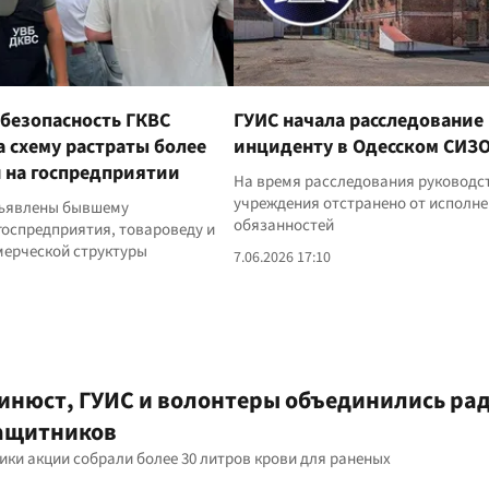
безопасность ГКВС
ГУИС начала расследование
 схему растраты более
инциденту в Одесском СИЗ
н на госпредприятии
На время расследования руководс
учреждения отстранено от исполн
бъявлены бывшему
обязанностей
госпредприятия, товароведу и
мерческой структуры
7.06.2026 17:10
Минюст, ГУИС и волонтеры объединились ра
защитников
ки акции собрали более 30 литров крови для раненых