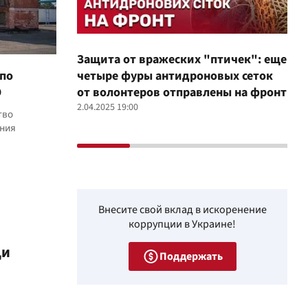
Защита от вражеских "птичек": еще
Про
 по
четыре фуры антидроновых сеток
вол
О
от волонтеров отправлены на фронт
100
2.04.2025 19:00
12.02
тво
ения
Внесите свой вклад в искоренение
коррупции в Украине!
ди
Поддержать