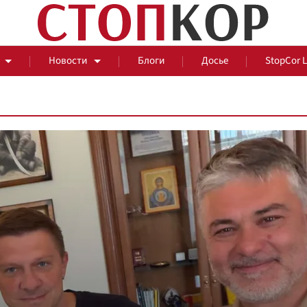
Новости
Блоги
Досье
StopCor 
За оградой
События
Общ