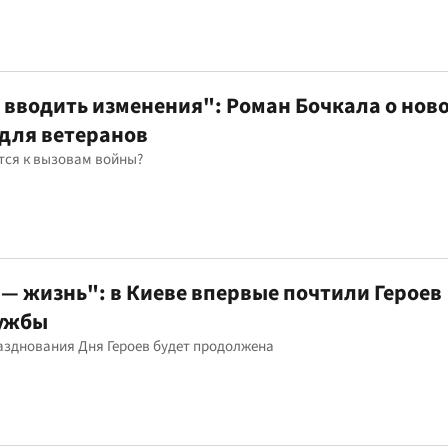
вводить изменения": Роман Бочкала о ново
для ветеранов
тся к вызовам войны?
— жизнь": в Киеве впервые почтили Героев
ужбы
азднования Дня Героев будет продолжена