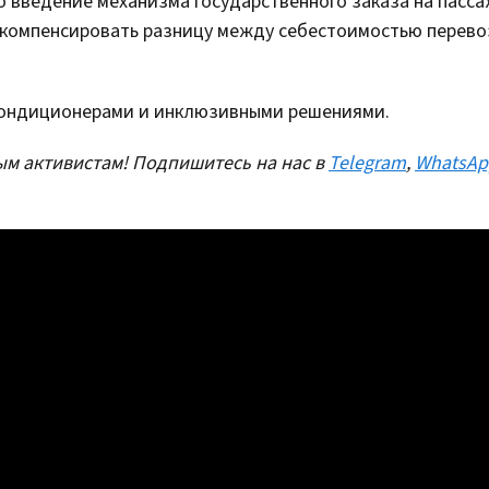
 введение механизма государственного заказа на пасс
 компенсировать разницу между себестоимостью перево
ондиционерами и инклюзивными решениями.
м активистам! Подпишитесь на нас в
Telegram
,
WhatsAp