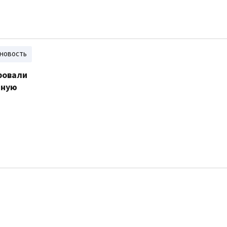
новость
ровали
яную