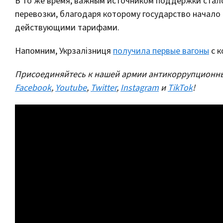
В то же время, важным источником поддержки стало
перевозки, благодаря которому государство начало
действующими тарифами.
Напомним, Укрзалізниця
получила первые вагоны
с к
Присоединяйтесь к нашей армии антикоррупционны
Facebook
,
Youtube
,
Twitter
,
Instagram
и
TikTok
!