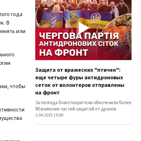
лого года
к. В
менять или
льного
ргии
Защита от вражеских "птичек":
Про
еще четыре фуры антидроновых
вол
сеток от волонтеров отправлены
100
зки, чтобы
на фронт
Фуры
лин
За полгода благотворители обеспечили более
12.02
90 воинских частей защитой от дронов
ктивности
2.04.2025 19:00
имущества