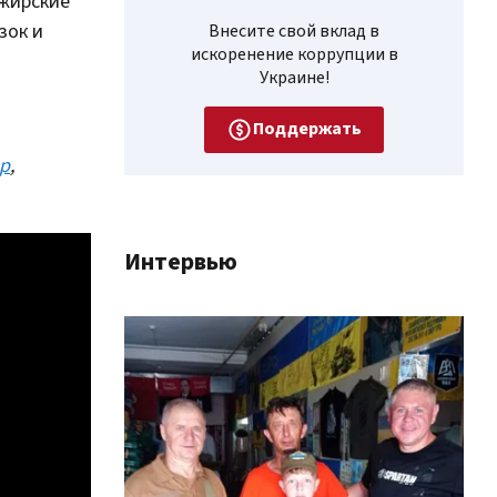
ажирские
зок и
Внесите свой вклад в
искоренение коррупции в
Украине!
Поддержать
p
,
Интервью