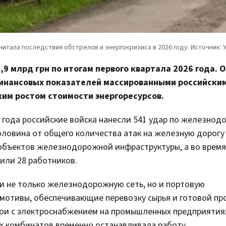
9 млрд грн по итогам первого квартала 2026 года. 
инансовых показателей массированными российски
им ростом стоимости энергоресурсов.
в года российские войска нанесли 541 удар по железно
оловина от общего количества атак на железную дорогу 
 объектов железнодорожной инфраструктуры, а во время
или 28 работников.
ли не только железнодорожную сеть, но и портовую
мотивы, обеспечивающие перевозку сырья и готовой пр
ои с электроснабжением на промышленных предприятиях
ых комбинатов временно останавливала работу.