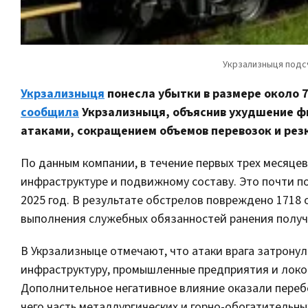
Укрзализныця
понесла убытки в размере около 7,
сообщила
Укрзализныця, объяснив ухудшение ф
атаками, сокращением объемов перевозок и резк
По данным компании, в течение первых трех месяце
инфраструктуре и подвижному составу. Это почти п
2025 год. В результате обстрелов повреждено 1718
выполнения служебных обязанностей ранения получ
В Укрзализныце отмечают, что атаки врага затрону
инфраструктуру, промышленные предприятия и локо
Дополнительное негативное влияние оказали переб
чего часть металлургических и горно-обогатительн