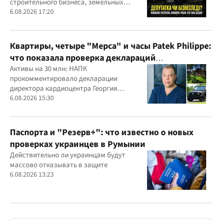
строительного бизнеса, земельных
скандалов, судебных дел
6.08.2026 17:20
Квартиры, четыре "Мерса" и часы Patek Philippe:
что показала проверка деклараций
руководителя детского кардиоцентра
Активы на 30 млн: НАПК
прокомментировало декларации
Маньковского и что говорит НАПК?
директора кардиоцентра Георгия
Маньковского
6.08.2026 15:30
Паспорта и "Резерв+": что известно о новых
проверках украинцев в Румынии
Действительно ли украинцам будут
массово отказывать в защите
6.08.2026 13:23