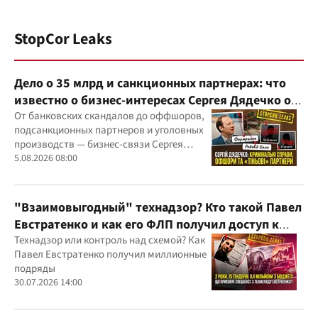
StopCor Leaks
Дело о 35 млрд и санкционных партнерах: что
известно о бизнес-интересах Сергея Дядечко от
"Родовид Банка" до "ФАРМАСЕЛ"
От банковских скандалов до оффшоров,
подсанкционных партнеров и уголовных
производств — бизнес-связи Сергея
Дядечко до сих пор простираются через
5.08.2026 08:00
Украину и несколько иностранных
юрисдикций
"Взаимовыгодный" технадзор? Кто такой Павел
Евстратенко и как его ФЛП получил доступ к
бюджетным миллионам?
Технадзор или контроль над схемой? Как
Павел Евстратенко получил миллионные
подряды
30.07.2026 14:00