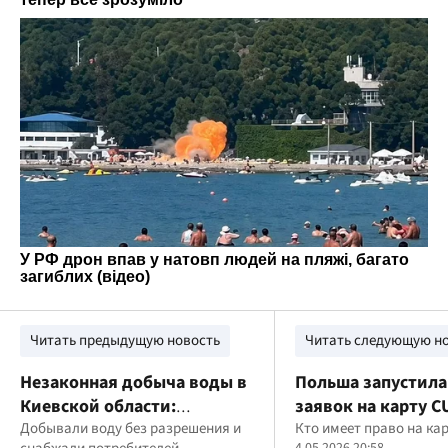
Читать предыдущую новость
Читать следующую н
Незаконная добыча воды в
Польша запустила
Киевской области:
заявок на карту C
директор КП получил
Добывали воду без разрешения и
условия и права 
Кто имеет право на ка