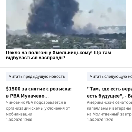
Читать предыдущую новость
Читать следующую н
$1500 за снятие с розыска:
"Там, где есть вер
в РВА Мукачево
есть будущее", - 
действовала схема "услуг"
Чиновник РВА подозревается в
Дубиль на Молит
Американские сенатор
организации схемы уклонения от
капелланы и ветераны
для уклонистов
завтраке Черномо
мобилизации
на Молитвенный завтр
региона
1.06.2026 13:00
1.06.2026 13:20