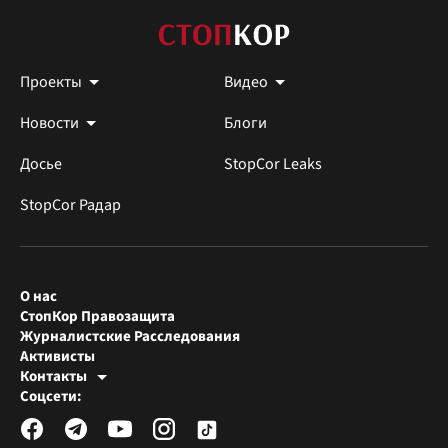
Проекты
Видео
Новости
Блоги
Досье
StopCor Leaks
StopCor Радар
О нас
СтопКор Правозащита
Журналистские Расследования
Активисты
Контакты
Редакция СтопКора
Соцсети:
[email protected]
Журналисты-расследователи
[email protected]