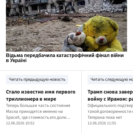
Читать предыдущую новость
Читать следующую н
Стало известно имя первого
Трамп снова заве
триллионера в мире
войну с Ираном: р
Теперь большая часть состояния
достижениях мир
Официального подтве
Маска приходится именно на
такой договоренности 
заявлял 39 раз
SpaceX, где стоимость его доли
Тегерана пока нет
после IPO выросла до около 866
12.06.2026 10:52
12.06.2026 11:55
млрд долларов