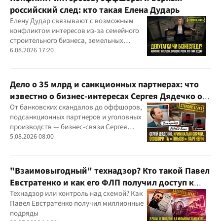
российский след: кто такая Елена Дударь
Елену Дудар связывают с возможным
конфликтом интересов из-за семейного
строительного бизнеса, земельных
скандалов, судебных дел
6.08.2026 17:20
Дело о 35 млрд и санкционных партнерах: что
известно о бизнес-интересах Сергея Дядечко от
"Родовид Банка" до "ФАРМАСЕЛ"
От банковских скандалов до оффшоров,
подсанкционных партнеров и уголовных
производств — бизнес-связи Сергея
Дядечко до сих пор простираются через
5.08.2026 08:00
Украину и несколько иностранных
юрисдикций
"Взаимовыгодный" технадзор? Кто такой Павел
Евстратенко и как его ФЛП получил доступ к
бюджетным миллионам?
Технадзор или контроль над схемой? Как
Павел Евстратенко получил миллионные
подряды