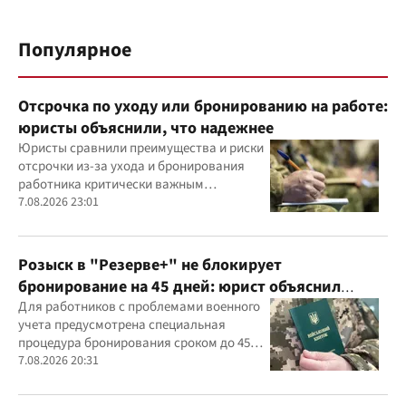
Популярное
Отсрочка по уходу или бронированию на работе:
юристы объяснили, что надежнее
Юристы сравнили преимущества и риски
отсрочки из-за ухода и бронирования
работника критически важным
предприятием
7.08.2026 23:01
Розыск в "Резерве+" не блокирует
бронирование на 45 дней: юрист объяснил
важный нюанс
Для работников с проблемами военного
учета предусмотрена специальная
процедура бронирования сроком до 45
дней
7.08.2026 20:31