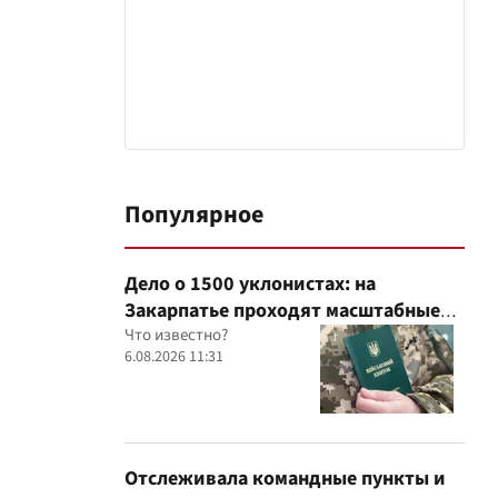
Популярное
Дело о 1500 уклонистах: на
Закарпатье проходят масштабные
обыски в ТЦК, – Глагола
Что известно?
6.08.2026 11:31
Отслеживала командные пункты и