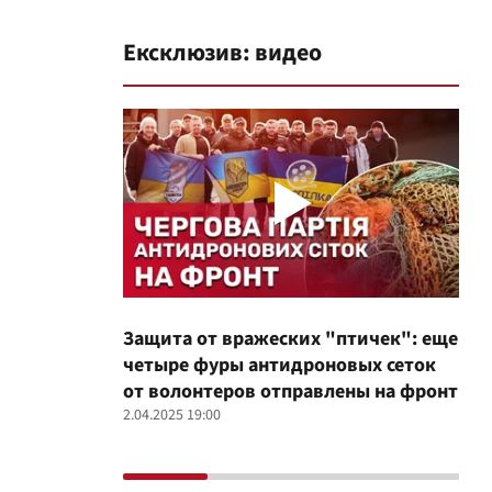
Ексклюзив: видео
Защита от вражеских "птичек": еще
Про
четыре фуры антидроновых сеток
вол
от волонтеров отправлены на фронт
100
2.04.2025 19:00
12.02