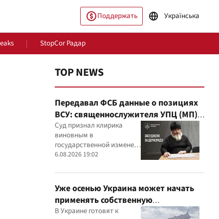
Поддержать
Українська
Leaks
StopCor Радар
TOP NEWS
Передавал ФСБ данные о позициях
ВСУ: священнослужителя УПЦ (МП)
приговорили к 15 годам
Суд признал клирика
виновным в
государственной измене и
ество
Мир
постановил конфисковать
6.08.2026 19:02
его имущество
Уже осенью Украина может начать
применять собственную
баллистическую ракету FP-7 по
В Украине готовят к