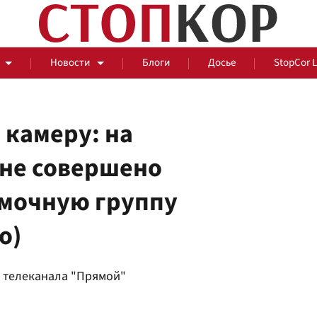
Новости
Блоги
Досье
StopCor 
 камеру: на
не совершено
За оградой
емочную группу
События
Общ
о)
а телеканала "Прямой"