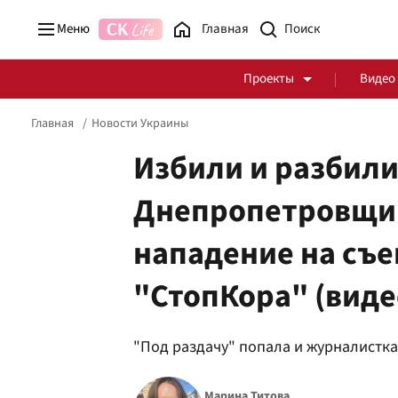
Меню
Главная
Проекты
Видео
Главная
Новости Украины
Избили и разбили
Днепропетровщи
Стоп Политической Коррупции
Честные закупки
нападение на съ
Политика
Здоровье
"СтопКора" (виде
"Под раздачу" попала и журналистк
Марина Титова