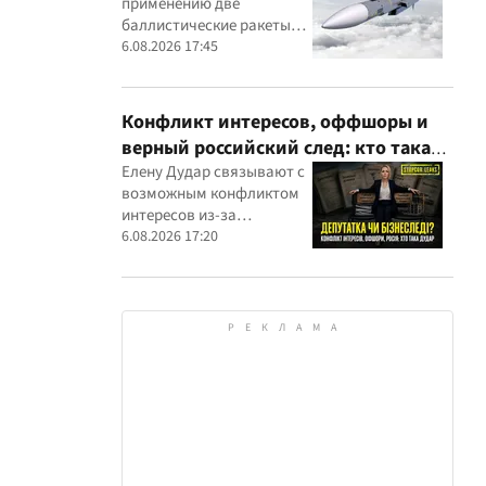
применению две
вражеским целям
баллистические ракеты
собственного
6.08.2026 17:45
производства
Конфликт интересов, оффшоры и
верный российский след: кто такая
Елена Дударь
Елену Дудар связывают с
возможным конфликтом
интересов из-за
семейного строительного
6.08.2026 17:20
бизнеса, земельных
скандалов, судебных дел