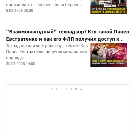
производств — бизнес-связи Сергея
Дядечко до сих пор простираются через
5.08.2026 08:00
Украину и несколько иностранных
юрисдикций
"Взаимовыгодный" технадзор? Кто такой Павел
Евстратенко и как его ФЛП получил доступ к
бюджетным миллионам?
Технадзор или контроль над схемой? Как
Павел Евстратенко получил миллионные
подряды
30.07.2026 14:00