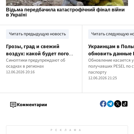
Читать предыдущую новость
Читать следующую н
Грозы, град и свежий
Украинцам в Пол
воздух: какой будет погода
обновить данные 
в Украине на выходных 13-
Синоптики предупреждают об
кого касается тре
Обновление касается у
осадках в регионах
получавших PESEL по 
14 июня
что нужно сделат
12.06.2026 20:16
паспорту
12.06.2026 21:25
Комментарии