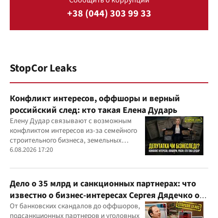
Сообщить о коррупции
+38 (044) 303 99 33
StopCor Leaks
Конфликт интересов, оффшоры и верный
российский след: кто такая Елена Дударь
Елену Дудар связывают с возможным
конфликтом интересов из-за семейного
строительного бизнеса, земельных
скандалов, судебных дел
6.08.2026 17:20
Дело о 35 млрд и санкционных партнерах: что
известно о бизнес-интересах Сергея Дядечко от
"Родовид Банка" до "ФАРМАСЕЛ"
От банковских скандалов до оффшоров,
подсанкционных партнеров и уголовных