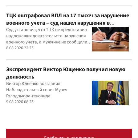
ТЦК оштрафовал ВПЛ на 17 тысяч за нарушение
военного учета – суд нашел нарушения в
действиях ТЦК
Суд установил, что ТЦК не предоставил
надлежащих доказательств нарушения
военного учета, а мужчине не сообщили
должным образом о дате и месте
8.08.2026 22:25
рассмотрения дела
Экспрезидент Виктор Ющенко получил новую
должность
Виктор Ющенко возглавил
Наблюдательный совет Музея
Голодомора-геноцида
9.08.2026 08:25