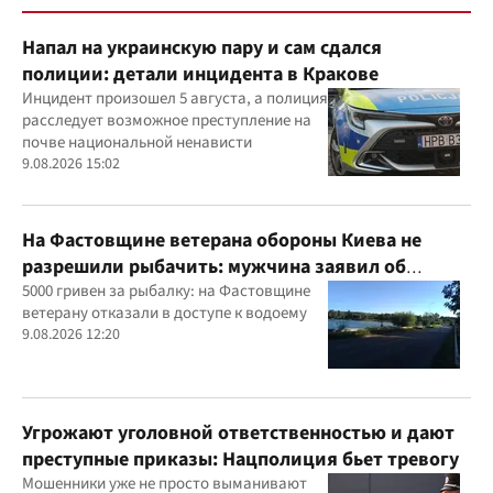
Напал на украинскую пару и сам сдался
полиции: детали инцидента в Кракове
Инцидент произошел 5 августа, а полиция
расследует возможное преступление на
почве национальной ненависти
9.08.2026 15:02
На Фастовщине ветерана обороны Киева не
разрешили рыбачить: мужчина заявил об
угрозах
5000 гривен за рыбалку: на Фастовщине
ветерану отказали в доступе к водоему
9.08.2026 12:20
Угрожают уголовной ответственностью и дают
преступные приказы: Нацполиция бьет тревогу
Мошенники уже не просто выманивают