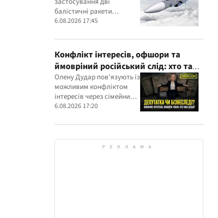
застосування дві
балістичні ракети
власного виробництва
6.08.2026 17:45
Конфлікт інтересів, офшори та
ймовріний російський слід: хто така
Олена Дудар
Олену Дудар пов'язують із
можливим конфліктом
інтересів через сімейний
будівельний бізнес,
6.08.2026 17:20
земельні скандали, судові
справи