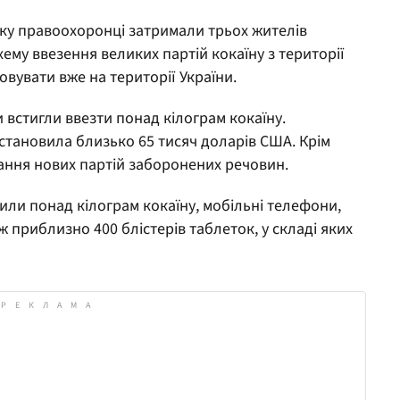
року правоохоронці затримали трьох жителів
схему ввезення великих партій кокаїну з території
вувати вже на території України.
 встигли ввезти понад кілограм кокаїну.
 становила близько 65 тисяч доларів США. Крім
чання нових партій заборонених речовин.
или понад кілограм кокаїну, мобільні телефони,
ож приблизно 400 блістерів таблеток, у складі яких