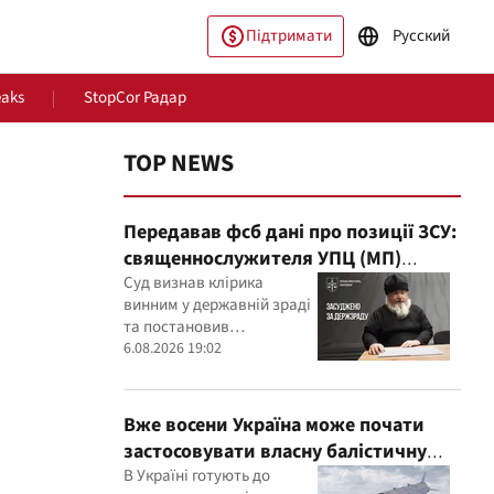
Підтримати
Русский
eaks
StopCor Радар
TOP NEWS
Передавав фсб дані про позиції ЗСУ:
священнослужителя УПЦ (МП)
засудили до 15 років
Суд визнав клірика
винним у державній зраді
та постановив
пільство
Світ
конфіскувати його майно
6.08.2026 19:02
Вже восени Україна може почати
застосовувати власну балістичну
ракету FP-7 по ворожих цілях
В Україні готують до