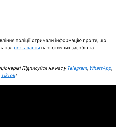
ління поліції отримали інформацію про те, що
 канал
постачання
наркотичних засобів та
ціонерів! Підписуйся на нас у
Telegram
,
WhatsApp
,
і
TikTok
!