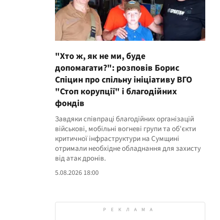
"Хто ж, як не ми, буде
допомагати?": розповів Борис
Спіцин про спільну ініціативу ВГО
"Стоп корупції" і благодійних
фондів
Завдяки співпраці благодійних організацій
військові, мобільні вогневі групи та об'єкти
критичної інфраструктури на Сумщині
отримали необхідне обладнання для захисту
від атак дронів.
5.08.2026 18:00