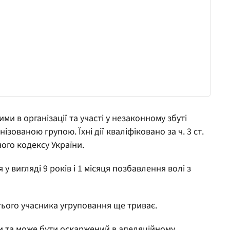
и в організації та участі у незаконному збуті
зованою групою. Їхні дії кваліфіковано за ч. 3 ст.
льного кодексу України.
 вигляді 9 років і 1 місяця позбавлення волі з
ього учасника угруповання ще триває.
ли та може бути оскаржений в апеляційному