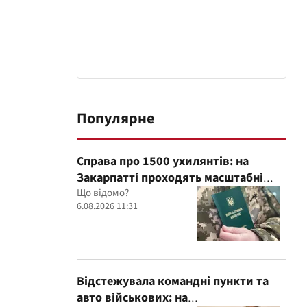
Популярне
Справа про 1500 ухилянтів: на
Закарпатті проходять масштабні
обшуки в ТЦК, – Глагола
Що відомо?
6.08.2026 11:31
Відстежувала командні пункти та
авто військових: на