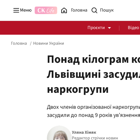
Меню
Головна
Проєкти
Відео
Головна
Новини України
Понад кілограм ко
Львівщині засуди
Стоп Політичній Корупції
Чесні закупівлі
наркогрупи
Політика
Здоров'я
Двох членів організованої наркогрупи
засудили до понад 9 років ув’язненн
Уляна Хімяк
Редактор стрічки новин