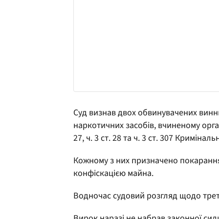
Суд визнав двох обвинувачених винним
наркотичних засобів, вчиненому органі
27, ч. 3 ст. 28 та ч. 3 ст. 307 Криміна
Кожному з них призначено покарання у
конфіскацією майна.
Водночас судовий розгляд щодо трет
Вирок наразі не набрав законної си