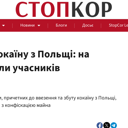
Новини
Блоги
Досьє
StopCor L
каїну з Польщі: на
ли учасників
За парканом
Події
Сус
, причетних до ввезення та збуту кокаїну з Польщі,
я з конфіскацією майна