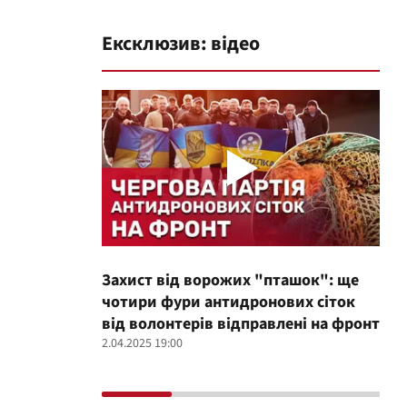
Ексклюзив: відео
Захист від ворожих "пташок": ще
Про
чотири фури антидронових сіток
вол
від волонтерів відправлені на фронт
100
2.04.2025 19:00
12.02