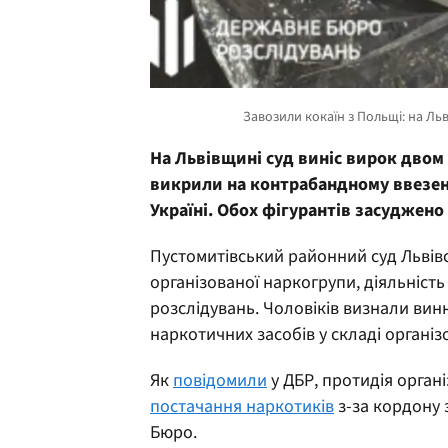
На Львівщині суд виніс вирок дво
викрили на контрабандному ввезенн
Україні. Обох фігурантів засуджено 
Пустомитівський районний суд Львівс
організованої наркогрупи, діяльніст
розслідувань. Чоловіків визнали вин
наркотичних засобів у складі організ
Як
повідомили
у ДБР, протидія орган
постачання наркотиків
з-за кордону 
Бюро.