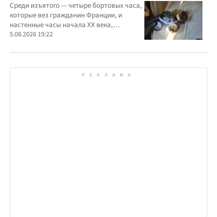
Среди изъятого — четыре бортовых часа,
которые вез гражданин Франции, и
настенные часы начала ХХ века,
найденные в автомобиле украинца
5.08.2026 19:22