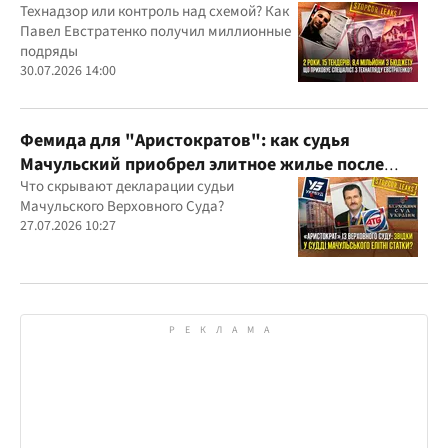
бюджетным миллионам?
Технадзор или контроль над схемой? Как
Павел Евстратенко получил миллионные
подряды
30.07.2026 14:00
Фемида для "Аристократов": как судья
Мачульский приобрел элитное жилье после
вердикта в пользу застройщика?
Что скрывают декларации судьи
Мачульского Верховного Суда?
27.07.2026 10:27