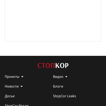
Проекты
Видео
Новости
Блоги
Досье
StopCor Leaks
StopCor Радар