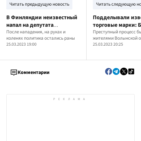
Читать предыдущую новость
Читать следующую н
В Финляндии неизвестный
Подделывали изв
напал на депутата
торговые марки: 
парламента
После нападения, на руках и
изъяло более 30 т
Преступный процесс б
коленях политика остались раны
жителями Волынской 
фальсификата бы
25.03.2023 19:00
25.03.2023 20:25
химии
Комментарии