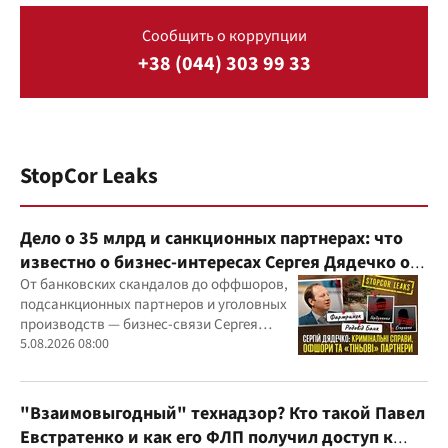
Сообщить о коррупции
+38 (044) 303 99 33
StopCor Leaks
Дело о 35 млрд и санкционных партнерах: что
известно о бизнес-интересах Сергея Дядечко от
"Родовид Банка" до "ФАРМАСЕЛ"
От банковских скандалов до оффшоров,
подсанкционных партнеров и уголовных
производств — бизнес-связи Сергея
Дядечко до сих пор простираются через
5.08.2026 08:00
Украину и несколько иностранных
юрисдикций
"Взаимовыгодный" технадзор? Кто такой Павел
Евстратенко и как его ФЛП получил доступ к