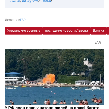
Twitter
,
Instagram
и
TikTok
!
Источник:
ГБР
Украинские военные
последние новости Львова
Взятка