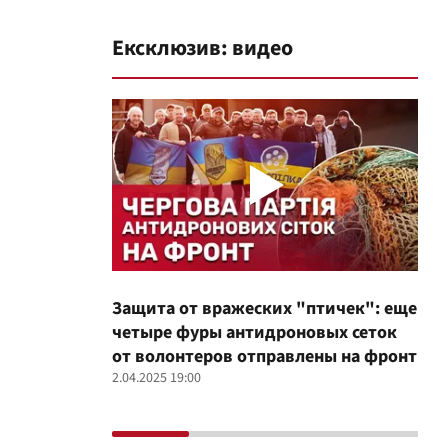
Ексклюзив: видео
Защита от вражеских "птичек": еще
Про
четыре фуры антидроновых сеток
вол
от волонтеров отправлены на фронт
100
2.04.2025 19:00
12.02