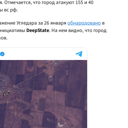
 Отмечается, что город атакуют 155 и 40
ы вс рф.
жение Угледара за 26 января
обнародовано
в
инициативы
DeepState
. На нем видно, что город
ов.