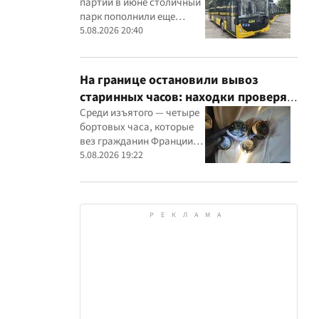
партии в июне столичный
парк пополнили еще
восемью современными
5.08.2026 20:40
машинами
На границе остановили вывоз
старинных часов: находки проверят
эксперты
Среди изъятого — четыре
бортовых часа, которые
вез гражданин Франции, и
настенные часы начала ХХ
5.08.2026 19:22
века, найденные в
автомобиле украинца