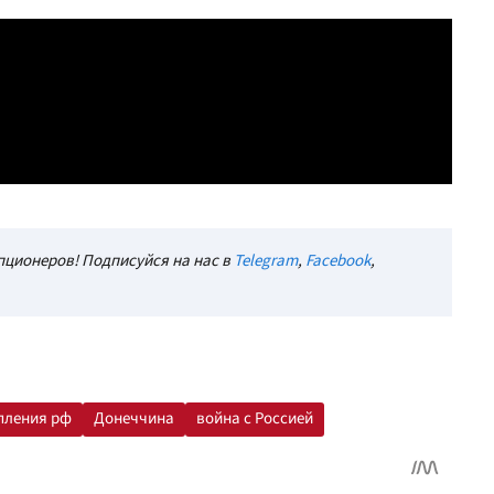
ционеров! Подписуйся на нас в
Telegram
,
Facebook
,
пления рф
Донеччина
война с Россией