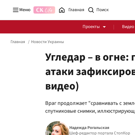
Меню
Главная
Проекты
Видео
Главная
Новости Украины
Угледар – в огне:
атаки зафиксиров
Стоп Политической Коррупции
Честные закупки
видео)
Политика
Здоровье
Враг продолжает "сравнивать с земл
спутниковые снимки, иллюстрирующие
Надежда Рогальская
Шеф-редактор портала СтопКор