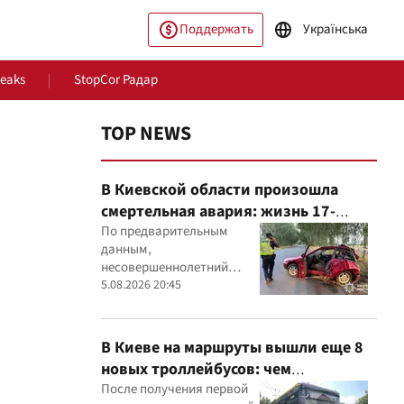
Поддержать
Українська
Leaks
StopCor Радар
TOP NEWS
В Киевской области произошла
смертельная авария: жизнь 17-
летнего водителя спасти не удалось
По предварительным
данным,
несовершеннолетний
ество
Мир
водитель Mitsubishi не
5.08.2026 20:45
справился с управлением,
после чего автомобиль
врезался в дерево
В Киеве на маршруты вышли еще 8
новых троллейбусов: чем
оборудовали транспорт
После получения первой