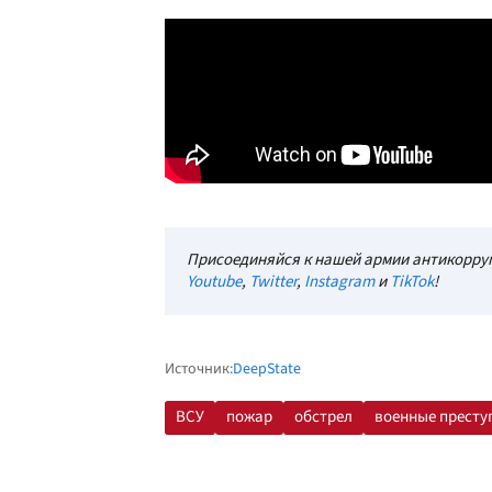
Присоединяйся к нашей армии антикорруп
Youtube
,
Twitter
,
Instagram
и
TikTok
!
Источник:
DeepState
ВСУ
пожар
обстрел
военные престу