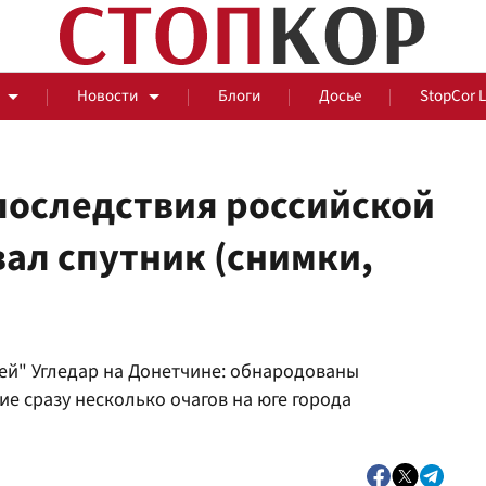
Новости
Блоги
Досье
StopCor 
 последствия российской
ал спутник (снимки,
За оградой
События
Общ
ей" Угледар на Донетчине: обнародованы
 сразу несколько очагов на юге города