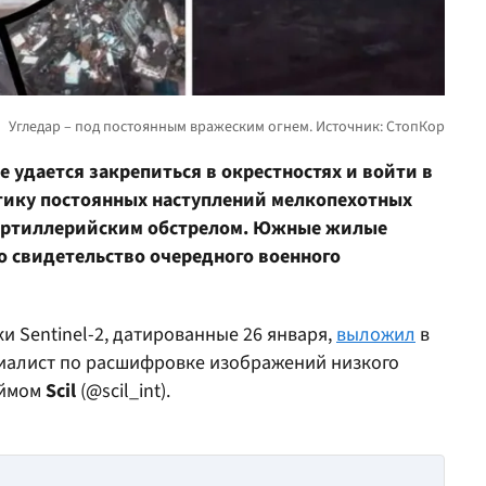
е удается закрепиться в окрестностях и войти в
тику постоянных наступлений мелкопехотных
артиллерийским обстрелом. Южные жилые
о свидетельство очередного военного
 Sentinel-2, датированные 26 января,
выложил
в
циалист по расшифровке изображений низкого
еймом
Scil
(@scil_int).