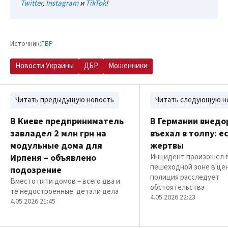
Twitter
,
Instagram
и
TikTok
!
Источник:
ГБР
Новости Украины
ДБР
Мошенники
Читать предыдущую новость
Читать следующую н
В Киеве предприниматель
В Германии внед
завладел 2 млн грн на
въехал в толпу: е
модульные дома для
жертвы
Ирпеня – объявлено
Инцидент произошел 
пешеходной зоне в цен
подозрение
полиция расследует
Вместо пяти домов – всего два и
обстоятельства
те недостроенные: детали дела
4.05.2026 22:23
4.05.2026 21:45