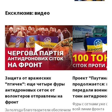
Ексклюзив: видео
Защита от вражеских
Проект "Паутина"
"птичек": еще четыре фуры
продолжается: в
антидроновых сеток от
передали военным
волонтеров отправлены на
тонн антидроновы
фронт
Фуры с сетками уже от
всей линии фронта
За полгода благотворители обеспечили