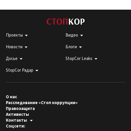
Проекты
Видео
Новости
Блоги
Досье
StopCor Leaks
StopCor Радар
О нас
Расследование «Стоп коррупции»
Правозащита
Активисты
Контакты
Горячая линия:
Соцсети:
044 303 99 33