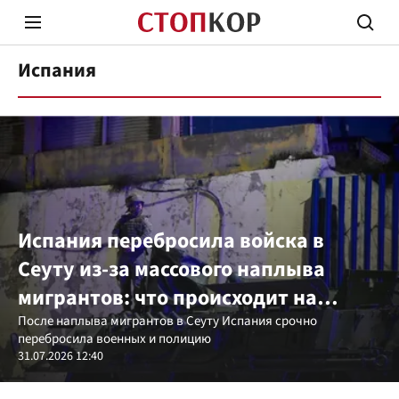
Испания
Стоп Политической Коррупции
Честн
Испания перебросила войска в
Сеуту из-за массового наплыва
Политика
Здор
мигрантов: что происходит на
границе с Марокко
После наплыва мигрантов в Сеуту Испания срочно
перебросила военных и полицию
31.07.2026 12:40