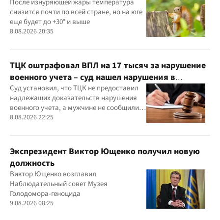
После изнуряющей жары температура
снизится почти по всей стране, но на юге
еще будет до +30° и выше
8.08.2026 20:35
ТЦК оштрафовал ВПЛ на 17 тысяч за нарушение
военного учета – суд нашел нарушения в
действиях ТЦК
Суд установил, что ТЦК не предоставил
надлежащих доказательств нарушения
военного учета, а мужчине не сообщили
должным образом о дате и месте
8.08.2026 22:25
рассмотрения дела
Экспрезидент Виктор Ющенко получил новую
должность
Виктор Ющенко возглавил
Наблюдательный совет Музея
Голодомора-геноцида
9.08.2026 08:25