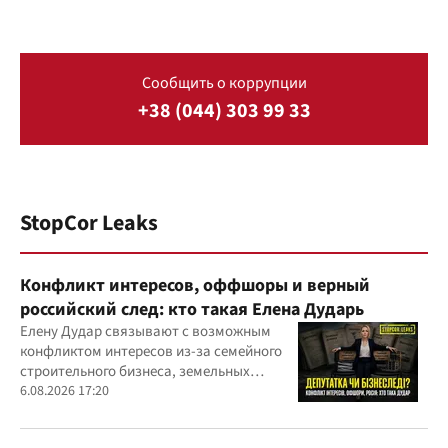
Сообщить о коррупции
+38 (044) 303 99 33
StopCor Leaks
Конфликт интересов, оффшоры и верный
российский след: кто такая Елена Дударь
Елену Дудар связывают с возможным
конфликтом интересов из-за семейного
строительного бизнеса, земельных
скандалов, судебных дел
6.08.2026 17:20