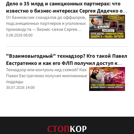
Дело о 35 млрд и санкционных партнерах: что
известно о бизнес-интересах Сергея Дядечко от
"Родовид Банка" до "ФАРМАСЕЛ"
От банковских скандалов до оффшоров,
подсанкционных партнеров и уголовных
производств — бизнес-связи Сергея
Дядечко до сих пор простираются через
5.08.2026 08:00
Украину и несколько иностранных
юрисдикций
"Взаимовыгодный" технадзор? Кто такой Павел
Евстратенко и как его ФЛП получил доступ к
бюджетным миллионам?
Технадзор или контроль над схемой? Как
Павел Евстратенко получил миллионные
подряды
30.07.2026 14:00