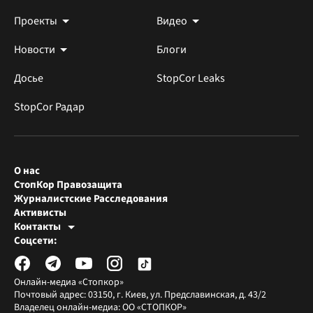
Проекты
Видео
Новости
Блоги
Досье
StopCor Leaks
StopCor Радар
О нас
СтопКор Правозащита
Журналистские Расследования
Активисты
Контакты
Редакция СтопКора
Соцсети:
[email protected]
Журналисты-расследователи
[email protected]
Онлайн-медиа «Стопкор»
Почтовый адрес: 03150, г. Киев, ул. Предславинская, д. 43/2
Владелец онлайн-медиа: ОО «СТОПКОР»