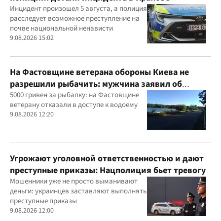
Инцидент произошел 5 августа, а полиция
расследует возможное преступление на
почве национальной ненависти
9.08.2026 15:02
На Фастовщине ветерана обороны Киева не
разрешили рыбачить: мужчина заявил об
угрозах
5000 гривен за рыбалку: на Фастовщине
ветерану отказали в доступе к водоему
9.08.2026 12:20
Угрожают уголовной ответственностью и дают
преступные приказы: Нацполиция бьет тревогу
Мошенники уже не просто выманивают
деньги: украинцев заставляют выполнять
преступные приказы
9.08.2026 12:00