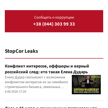
Сообщить о коррупции
+38 (044) 303 99 33
StopCor Leaks
Конфликт интересов, оффшоры и верный
российский след: кто такая Елена Дударь
Елену Дудар связывают с возможным
конфликтом интересов из-за семейного
строительного бизнеса, земельных
скандалов, судебных дел
6.08.2026 17:20