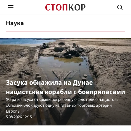
Наука
Стоп Политической Коррупции
Честн
Засуха обнажила на Дунае
нацистские корабли с боеприпасами
Политика
Здор
Жара и засуха открыли погребенную флотилию нацистов:
обломки блокируют одну из главных торговых артерий
Европы
5.08.2026 12:15