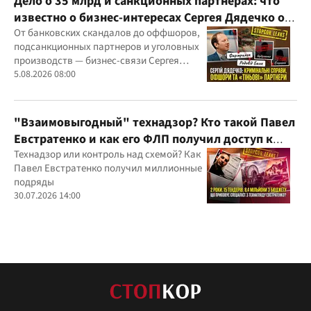
Дело о 35 млрд и санкционных партнерах: что
известно о бизнес-интересах Сергея Дядечко от
"Родовид Банка" до "ФАРМАСЕЛ"
От банковских скандалов до оффшоров,
подсанкционных партнеров и уголовных
производств — бизнес-связи Сергея
Дядечко до сих пор простираются через
5.08.2026 08:00
Украину и несколько иностранных
юрисдикций
"Взаимовыгодный" технадзор? Кто такой Павел
Евстратенко и как его ФЛП получил доступ к
бюджетным миллионам?
Технадзор или контроль над схемой? Как
Павел Евстратенко получил миллионные
подряды
30.07.2026 14:00