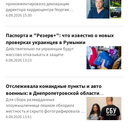
прокомментировало декларации
Маньковского и что говорит НАПК?
директора кардиоцентра Георгия
Маньковского
6.08.2026 15:30
Паспорта и "Резерв+": что известно о новых
проверках украинцев в Румынии
Действительно ли украинцам будут
массово отказывать в защите
6.08.2026 13:23
Отслеживала командные пункты и авто
военных: в Днепропетровской области
задержали агентку ФСБ
Для сбора разведданных
злоумышленница пешком обходила
местность и скрыто фотографировала и
обозначала на гугл-картах объекты
6.08.2026 13:51