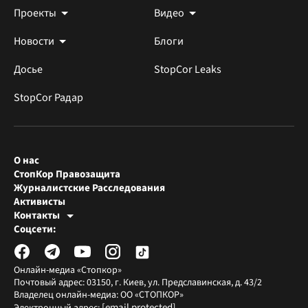
Проекты
Видео
Новости
Блоги
Досье
StopCor Leaks
StopCor Радар
О нас
СтопКор Правозащита
Журналистские Расследования
Активисты
Контакты
Редакция СтопКора
Соцсети:
[email protected]
Журналисты-расследователи
[email protected]
Онлайн-медиа «Стопкор»
Почтовый адрес: 03150, г. Киев, ул. Предславинская, д. 43/2
Владелец онлайн-медиа: ОО «СТОПКОР»
[email protected]
Электронный адрес: