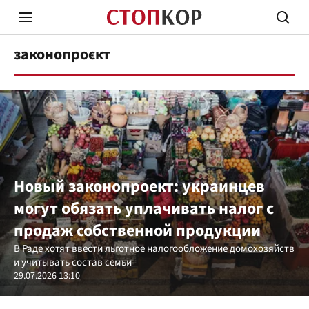
законопроєкт
Стоп Политической Коррупции
Честн
Новый законопроект: украинцев
могут обязать уплачивать налог с
Политика
Здор
продаж собственной продукции
В Раде хотят ввести льготное налогообложение домохозяйств
и учитывать состав семьи
29.07.2026 13:10