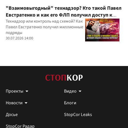
"Взаимовыгодный" технадзор? Кто такой Павел
Евстратенко и как его ФЛП получил доступ к
бюджетным миллионам?
Технадзор или контроль над схемой? Как
Павел Евстратенко получил миллионные
подряды
30.07.2026 14:00
Проекты
Видео
Новости
Блоги
Досье
StopCor Leaks
StopCor Радар