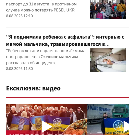
паспорт до 31 августа: в противном
случае можно потерять PESEL UKR
8.08.2026 12:10
"Я поднимала ребенка с асфальта": интервью с
мамой мальчика, травмировавшегося в
комплексе "Яхта" на Осещине
"Ребенок летит и падает плашмя": мама
пострадавшего в Осещине мальчика
рассказала об инциденте
8.08.2026 11:30
Ексклюзив: видео