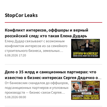
StopCor Leaks
Конфликт интересов, оффшоры и верный
российский след: кто такая Елена Дударь
Елену Дудар связывают с возможным
конфликтом интересов из-за семейного
строительного бизнеса, земельных
скандалов, судебных дел
6.08.2026 17:20
Дело о 35 млрд и санкционных партнерах: что
известно о бизнес-интересах Сергея Дядечко от
"Родовид Банка" до "ФАРМАСЕЛ"
От банковских скандалов до оффшоров,
подсанкционных партнеров и уголовных
производств — бизнес-связи Сергея
Дядечко до сих пор простираются через
5.08.2026 08:00
Украину и несколько иностранных
юрисдикций