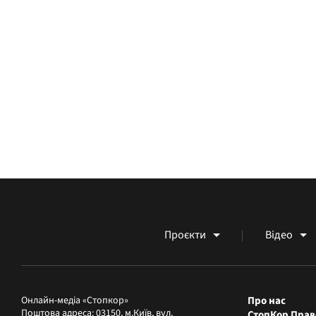
Проєкти
Відео
Онлайн-медіа «Стопкор»
Про нас
Поштова адреса: 03150, м.Київ, вул.
СтопКор Прав