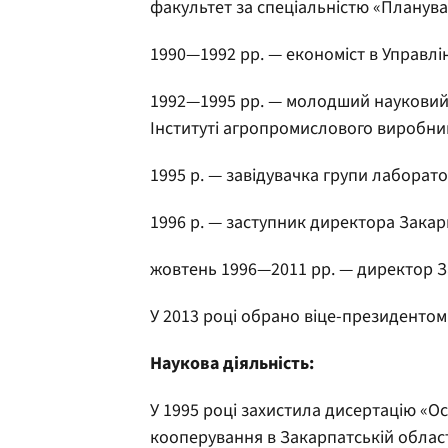
факультет за спеціальністю «Планув
1990—1992 рр. — економіст в Управлі
1992—1995 рр. — молодший науковий 
Інституті агропромислового виробни
1995 р. — завідувачка групи лаборатор
1996 р. — заступник директора Закар
жовтень 1996—2011 рр. — директор З
У 2013 році обрано віце-президентом
Наукова діяльність:
У 1995 році захистила дисертацію «О
кооперування в Закарпатській област