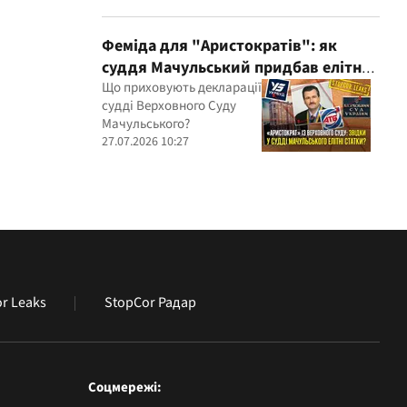
Феміда для "Аристократів": як
суддя Мачульський придбав елітне
житло після вердикту на користь
Що приховують декларації
судді Верховного Суду
забудовника?
Мачульського?
27.07.2026 10:27
r Leaks
StopCor Радар
Соцмережі: