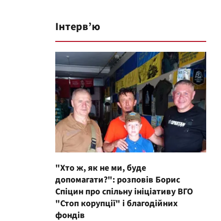
Інтерв’ю
"Хто ж, як не ми, буде
допомагати?": розповів Борис
Спіцин про спільну ініціативу ВГО
"Стоп корупції" і благодійних
фондів