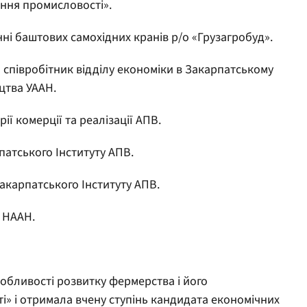
ання промисловості».
нні баштових самохідних кранів р/о «Грузагробуд».
співробітник відділу економіки в Закарпатському
цтва УААН.
ії комерції та реалізації АПВ.
патського Інституту АПВ.
акарпатського Інституту АПВ.
 НААН.
собливості розвитку фермерства і його
і» і отримала вчену ступінь кандидата економічних