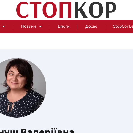
Новини
Блоги
Досьє
StopCor L
За парканом
Події
Сус
нуш Валеріївна