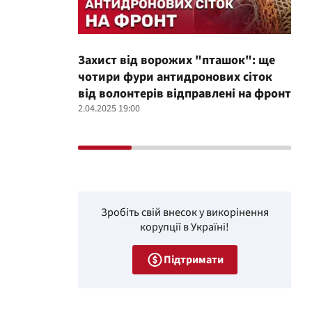
Захист від ворожих "пташок": ще
Про
чотири фури антидронових сіток
вол
від волонтерів відправлені на фронт
100
2.04.2025 19:00
12.02
Зробіть свій внесок у викорінення
корупції в Україні!
Підтримати