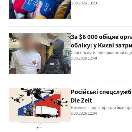
6.08.2026 13:23
За $6 000 обіцяв орг
обліку: у Києві зат
Свої послуги підозрюваний оцін
6.08.2026 12:48
Російські спецслужб
Die Zeit
Німецькі слідчі зірвали ймовір
6.08.2026 12:04