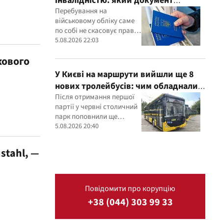
інвалідністю: який документ
потрібно показати прикордонникам
Перебування на
військовому обліку саме
по собі не скасовує права
на виїзд, однак
5.08.2026 22:03
інвалідність необхідно
кового
підтвердити
документально
У Києві на маршрути вийшли ще 8
нових тролейбусів: чим обладнали
транспорт
Після отримання першої
партії у червні столичний
парк поповнили ще
вісьмома сучасними
5.08.2026 20:40
машинами
stahl, —
Повідомити про корупцію
+38 (044) 303 99 33