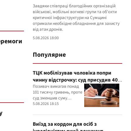
Завдяки співпраці благодійних організацій
військові, мобільні вогневі групи та об'єкти
критичної інфраструктури на Сумщині
отримали необхідне обладнання для захисту
від атак дронів.
5.08.2026 18:00
еремоги
Популярне
ТЦК мобілізував чоловіка попри
чинну відстрочку: суд присудив 40
тисяч гривень компенсації
Позивач вимагав понад
101 тисячу гривень, проте
суд зменшив суму
компенсації, керуючись
5.08.2026 18:15
принципами розумності
у
та співмірності
Виїзд за кордон для осіб з