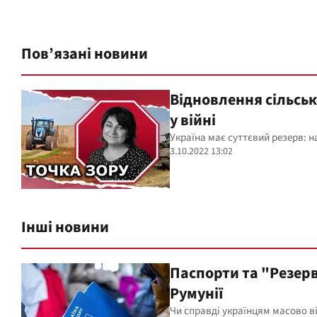
Пов’язані новини
Відновлення сільськ
у війні
Україна має суттєвий резерв: н
3.10.2022 13:02
Інші новини
Паспорти та "Резерв
Румунії
Чи справді українцям масово в