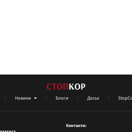
Новини
Блоги
Досьє
StopCo
Контакти
озахист