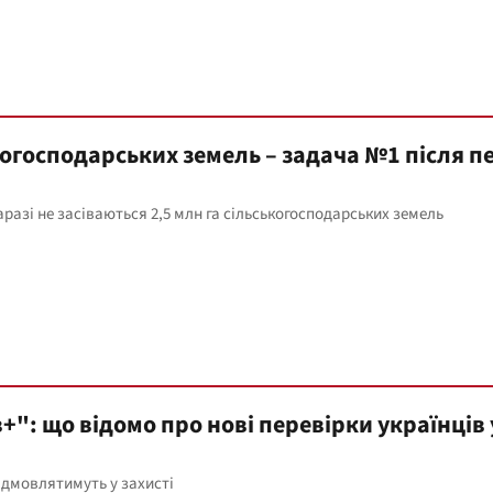
огосподарських земель – задача №1 після п
аразі не засіваються 2,5 млн га сільськогосподарських земель
+": що відомо про нові перевірки українців 
ідмовлятимуть у захисті