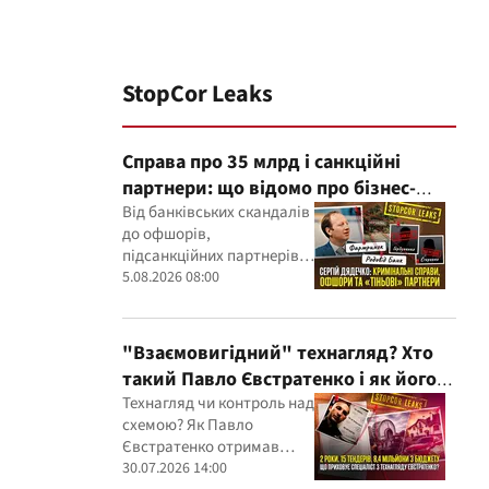
StopCor Leaks
Справа про 35 млрд і санкційні
партнери: що відомо про бізнес-
інтереси Сергія Дядечка від
Від банківських скандалів
до офшорів,
"Родовід Банку" до "ФАРМАСЕЛ"
підсанкційних партнерів і
кримінальних проваджень
5.08.2026 08:00
— бізнес-зв'язки Сергія
Дядечка й досі
простягаються через
"Взаємовигідний" технагляд? Хто
Україну та кілька
такий Павло Євстратенко і як його
іноземних юрисдикцій
ФОП отримав доступ до бюджетних
Технагляд чи контроль над
схемою? Як Павло
мільйонів?
Євстратенко отримав
мільйонні підряди
30.07.2026 14:00