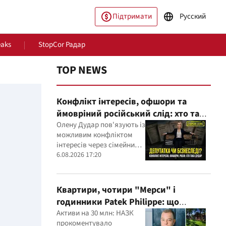
Підтримати
Русский
eaks
StopCor Радар
TOP NEWS
Конфлікт інтересів, офшори та
ймовріний російський слід: хто така
Олена Дудар
Олену Дудар пов'язують із
можливим конфліктом
інтересів через сімейний
будівельний бізнес,
6.08.2026 17:20
пільство
Світ
земельні скандали, судові
справи
Квартири, чотири "Мерси" і
годинники Patek Philippe: що
показала перевірка декларацій
Активи на 30 млн: НАЗК
прокоментувало