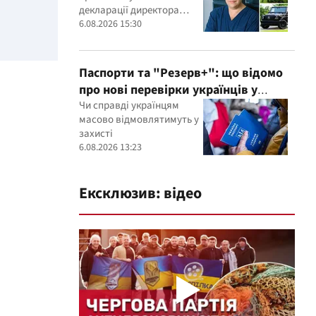
керівника дитячого кардіоцентру
декларації директора
Маньковського і що каже НАЗК?
кардіоцентру Георгія
6.08.2026 15:30
Маньковського
Паспорти та "Резерв+": що відомо
про нові перевірки українців у
Румунії
Чи справді українцям
масово відмовлятимуть у
захисті
6.08.2026 13:23
Ексклюзив: відео