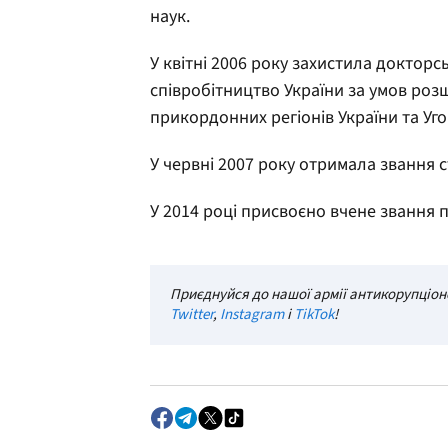
наук.
У квітні 2006 року захистила доктор
співробітництво України за умов ро
прикордонних регіонів України та Уг
У червні 2007 року отримала звання 
У 2014 році присвоєно вчене звання 
Приєднуйся до нашої армії антикорупціоне
Twitter
,
Instagram
і
TikTok
!