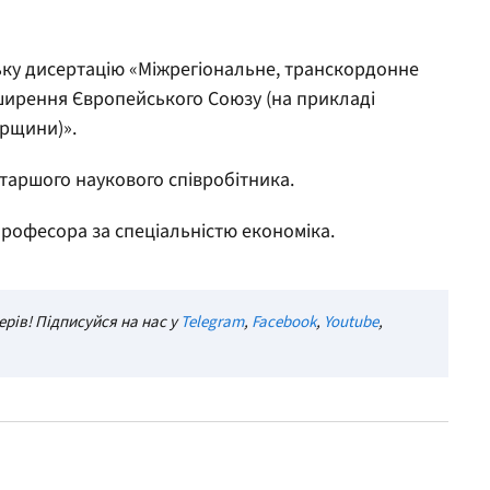
ську дисертацію «Міжрегіональне, транскордонне
зширення Європейського Союзу (на прикладі
орщини)».
старшого наукового співробітника.
професора за спеціальністю економіка.
рів! Підписуйся на нас у
Telegram
,
Facebook
,
Youtube
,