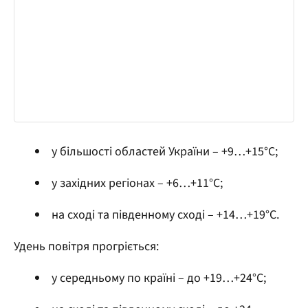
у більшості областей України – +9…+15°С;
у західних регіонах – +6…+11°С;
на сході та південному сході – +14…+19°С.
Удень повітря прогріється:
у середньому по країні – до +19…+24°С;