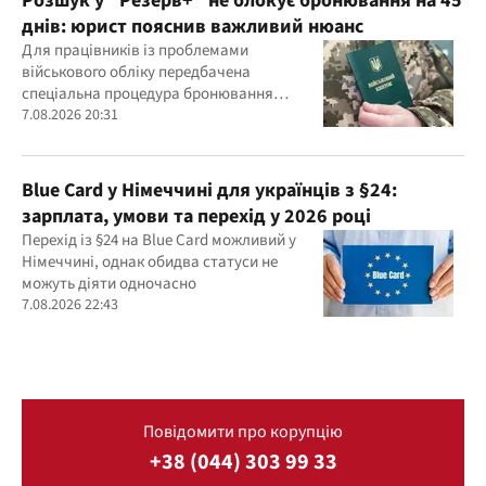
Розшук у "Резерв+" не блокує бронювання на 45
днів: юрист пояснив важливий нюанс
Для працівників із проблемами
військового обліку передбачена
спеціальна процедура бронювання
строком до 45 днів
7.08.2026 20:31
Blue Card у Німеччині для українців з §24:
зарплата, умови та перехід у 2026 році
Перехід із §24 на Blue Card можливий у
Німеччині, однак обидва статуси не
можуть діяти одночасно
7.08.2026 22:43
Повідомити про корупцію
+38 (044) 303 99 33