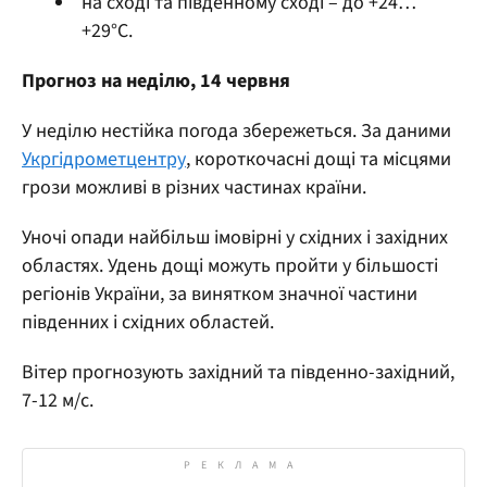
на сході та південному сході – до +24…
+29°С.
Прогноз на неділю, 14 червня
У неділю нестійка погода збережеться. За даними
Укргідрометцентру
, короткочасні дощі та місцями
грози можливі в різних частинах країни.
Уночі опади найбільш імовірні у східних і західних
областях. Удень дощі можуть пройти у більшості
регіонів України, за винятком значної частини
південних і східних областей.
Вітер прогнозують західний та південно-західний,
7-12 м/с.