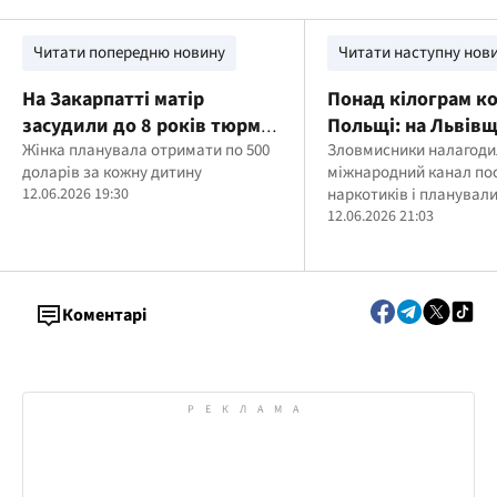
Читати попередню новину
Читати наступну нов
На Закарпатті матір
Понад кілограм ко
засудили до 8 років тюрми
Польщі: на Львівщ
за продаж двох дітей для
Жінка планувала отримати по 500
засудили учасник
Зловмисники налагоди
доларів за кожну дитину
міжнародний канал по
жебракування
наркогрупи
12.06.2026 19:30
наркотиків і планувал
нові партії кокаїну в У
12.06.2026 21:03
Коментарі