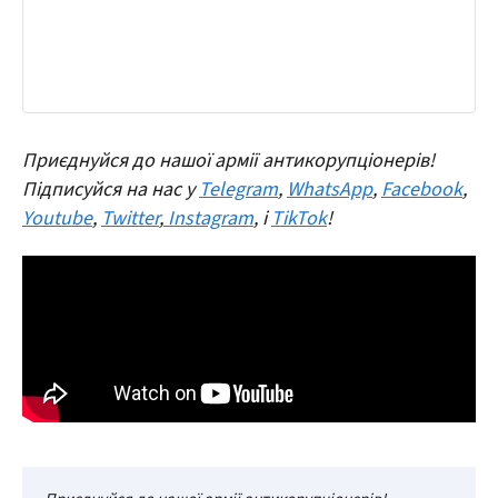
Приєднуйся до нашої армії антикорупціонерів!
Підписуйся на нас у
Telegram
,
WhatsApp
,
Facebook
,
Youtube
,
Twitter
,
Instagram
, і
TikTok
!