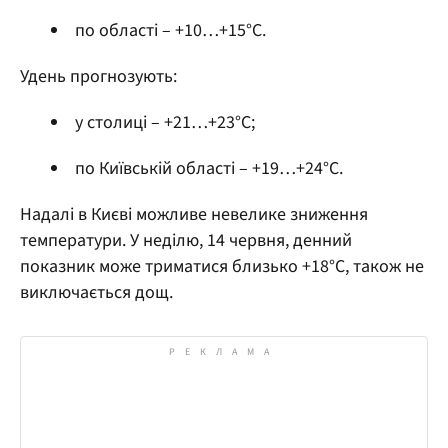
по області – +10…+15°С.
Удень прогнозують:
у столиці – +21…+23°С;
по Київській області – +19…+24°С.
Надалі в Києві можливе невелике зниження
температури. У неділю, 14 червня, денний
показник може триматися близько +18°С, також не
виключається дощ.