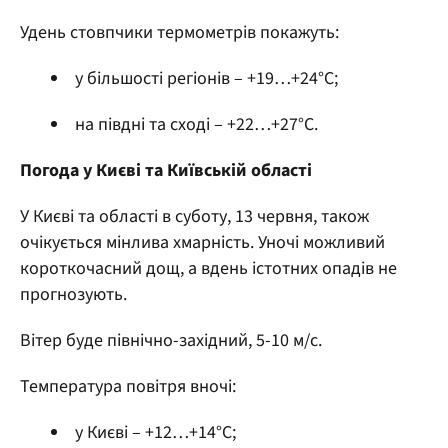
Удень стовпчики термометрів покажуть:
у більшості регіонів – +19…+24°С;
на півдні та сході – +22…+27°С.
Погода у Києві та Київській області
У Києві та області в суботу, 13 червня, також
очікується мінлива хмарність. Уночі можливий
короткочасний дощ, а вдень істотних опадів не
прогнозують.
Вітер буде північно-західний, 5-10 м/с.
Температура повітря вночі:
у Києві – +12…+14°С;