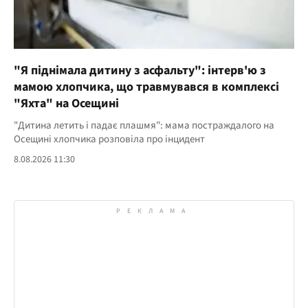
"Я піднімала дитину з асфальту": інтерв'ю з
мамою хлопчика, що травмувався в комплексі
"Яхта" на Осещині
"Дитина летить і падає плашмя": мама постраждалого на
Осещині хлопчика розповіла про інцидент
8.08.2026 11:30