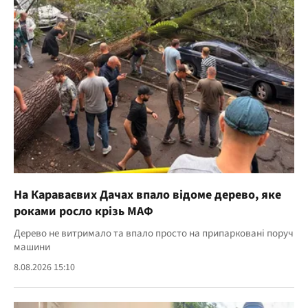
На Караваєвих Дачах впало відоме дерево, яке
роками росло крізь МАФ
Дерево не витримало та впало просто на припарковані поруч
машини
8.08.2026 15:10