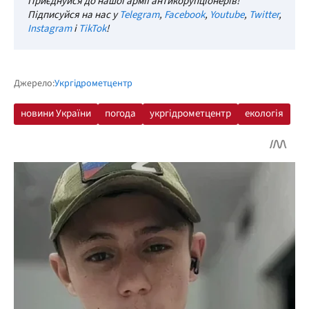
Приєднуйся до нашої армії антикорупціонерів!
Підписуйся на нас у
Telegram
,
Facebook
,
Youtube
,
Twitter
,
Instagram
і
TikTok
!
Джерело:
Укргідрометцентр
новини України
погода
укргідрометцентр
екологія