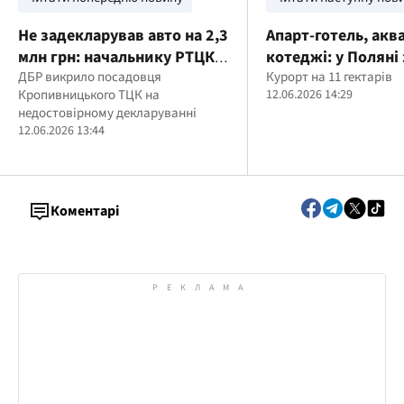
Не задекларував авто на 2,3
Апарт-готель, аква
млн грн: начальнику РТЦК
котеджі: у Поляні
на Кіровоградщині
ДБР викрило посадовця
масштабний рекр
Курорт на 11 гектарів
Кропивницького ТЦК на
12.06.2026 14:29
повідомили про підозру
комплекс
недостовірному декларуванні
12.06.2026 13:44
Коментарі