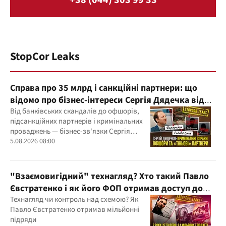
+38 (044) 303 99 33
StopCor Leaks
Справа про 35 млрд і санкційні партнери: що
відомо про бізнес-інтереси Сергія Дядечка від
"Родовід Банку" до "ФАРМАСЕЛ"
Від банківських скандалів до офшорів,
підсанкційних партнерів і кримінальних
проваджень — бізнес-зв'язки Сергія
Дядечка й досі простягаються через
5.08.2026 08:00
Україну та кілька іноземних юрисдикцій
"Взаємовигідний" технагляд? Хто такий Павло
Євстратенко і як його ФОП отримав доступ до
бюджетних мільйонів?
Технагляд чи контроль над схемою? Як
Павло Євстратенко отримав мільйонні
підряди