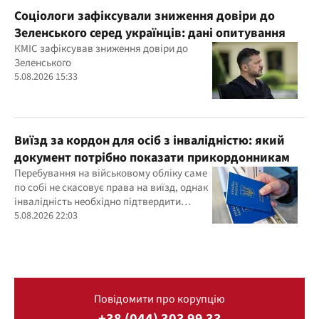
Соціологи зафіксували зниження довіри до
Зеленського серед українців: дані опитування
КМІС зафіксував зниження довіри до
Зеленського
5.08.2026 15:33
Виїзд за кордон для осіб з інвалідністю: який
документ потрібно показати прикордонникам
Перебування на військовому обліку саме
по собі не скасовує права на виїзд, однак
інвалідність необхідно підтвердити
документально
5.08.2026 22:03
Повідомити про корупцію