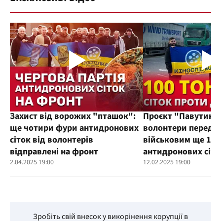
Захист від ворожих "пташок":
Проєкт "Павутиння
ще чотири фури антидронових
волонтери переда
сіток від волонтерів
військовим ще 100
відправлені на фронт
антидронових сіто
2.04.2025 19:00
12.02.2025 19:00
Зробіть свій внесок у викорінення корупції в