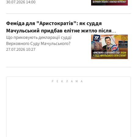
30.07.2026 14:00
Феміда для "Аристократів": як суддя
Мачульський придбав елітне житло після
вердикту на користь забудовника?
Що приховують декларації судді
Верховного Суду Мачульського?
27.07.2026 10:27