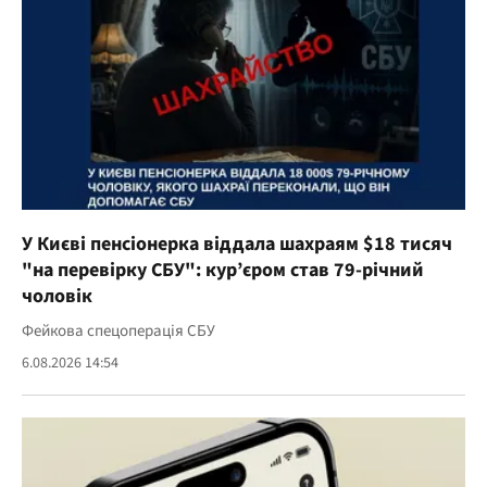
У Києві пенсіонерка віддала шахраям $18 тисяч
"на перевірку СБУ": кур’єром став 79-річний
чоловік
Фейкова спецоперація СБУ
6.08.2026 14:54