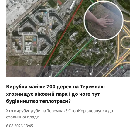
Вирубка майже 700 дерев на Теремках:
хтознищує віковий парк і до чого тут
будівництво теплотраси?
Хто вирубує дуби на Теремках? СтопКор звернувся до
столичної влади
6.08.2026 13:45