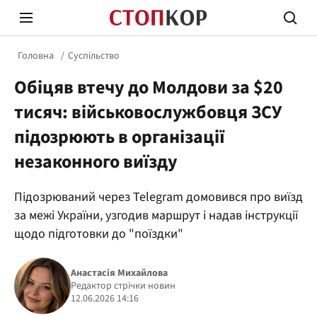
Головна
Суспільство
Обіцяв втечу до Молдови за $20
тисяч: військовослужбовця ЗСУ
підозрюють в організації
незаконного виїзду
Стоп Політичній Корупції
Чесні
Підозрюваний через Telegram домовився про виїзд
за межі України, узгодив маршрут і надав інструкції
Політика
Здор
щодо підготовки до "поїздки"
Анастасія Михайлова
Редактор стрічки новин
12.06.2026 14:16