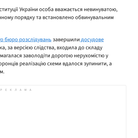
нституції України особа вважається невинуватою,
конному порядку та встановлено обвинувальним
о бюро розслідувань
завершили
досудове
а, за версією слідства, входила до складу
амагалася заволодіти дорогою нерухомістю у
ронців реалізацію схеми вдалося зупинити, а
м.