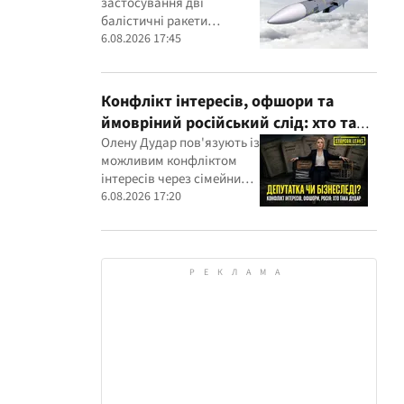
застосування дві
балістичні ракети
власного виробництва
6.08.2026 17:45
Конфлікт інтересів, офшори та
ймовріний російський слід: хто така
Олена Дудар
Олену Дудар пов'язують із
можливим конфліктом
інтересів через сімейний
будівельний бізнес,
6.08.2026 17:20
земельні скандали, судові
справи