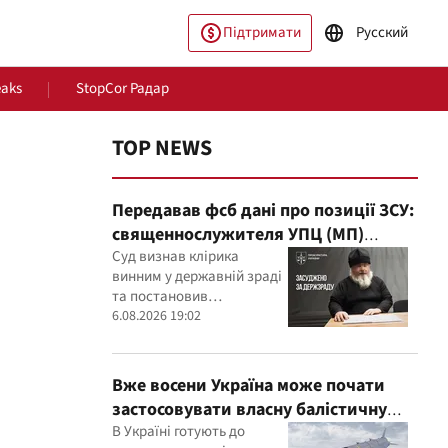
Підтримати
Русский
eaks
StopCor Радар
TOP NEWS
Передавав фсб дані про позиції ЗСУ:
священнослужителя УПЦ (МП)
засудили до 15 років
Суд визнав клірика
винним у державній зраді
та постановив
пільство
Світ
конфіскувати його майно
6.08.2026 19:02
Вже восени Україна може почати
застосовувати власну балістичну
ракету FP-7 по ворожих цілях
В Україні готують до