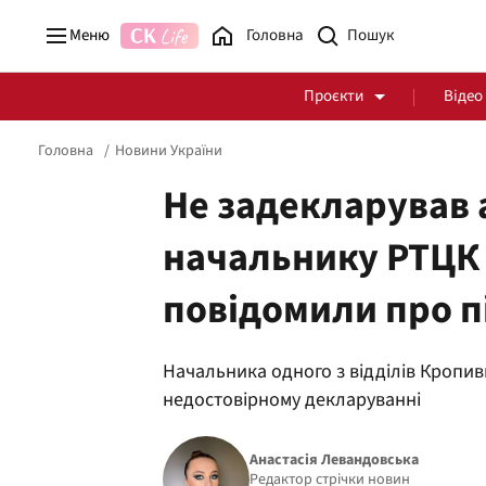
Меню
Головна
Проєкти
Відео
Головна
Новини України
Не задекларував а
начальнику РТЦК
Стоп Політичній Корупції
Чесні закупівлі
повідомили про п
Політика
Здоров'я
Начальника одного з відділів Кропи
недостовірному декларуванні
Анастасія Левандовська
Редактор стрічки новин