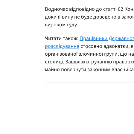
Водночас відповідно до статті 62 Ко
доки її вину не буде доведено в за
вироком суду.
Читати також:
Працівники Державног
розслідування
стосовно адвокатки, як
організованої злочинної групи, що н
столиці. Завдяки втручанню правоохо
майно повернути законним власника