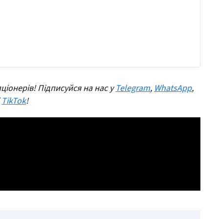
ціонерів! Підписуйся на нас у
Telegram
,
WhatsApp
,
і
TikTok
!