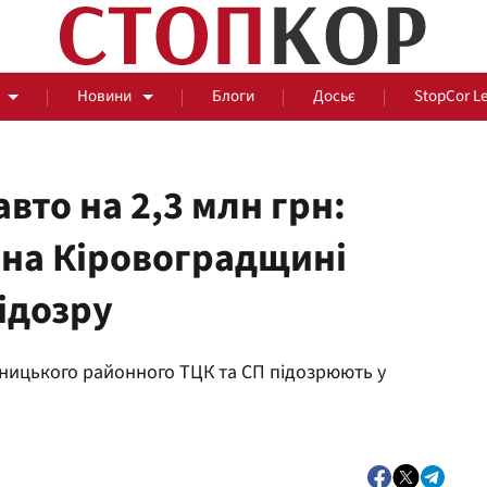
Новини
Блоги
Досьє
StopCor L
вто на 2,3 млн грн:
 на Кіровоградщині
За парканом
ідозру
Події
Сус
вницького районного ТЦК та СП підозрюють у