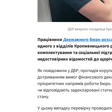
Працівники
Державного бюро розс
одного з відділів Кропивницького 
комплектування та соціальної підт
недостовірних відомостей до щоріч
Як повідомили у ДБР, протидія кору
дотриманням вимог фінансового дек
пріоритетних напрямів роботи Бюро. 
чи відповідають задекларовані статк
стану.
У цьому випадку перевірку проводило