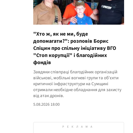
"Хто ж, як не ми, буде
допомагати?": розповів Борис
Спіцин про спільну ініціативу ВГО
"Стоп корупції" і благодійних
фондів
Завдяки співпраці благодійних організацій
військові, мобільні вогневі групи та об'єкти
критичної інфраструктури на Сумщині
отримали необхідне обладнання для захисту
від атак дронів.
5.08.2026 18:00