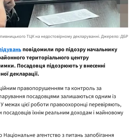
лідувань
повідомили про підозру начальнику
районного територіального центру
римки. Посадовця підозрюють у внесенні
ної декларації.
пційним правопорушенням та контроль за
ларування посадовцями залишаються одним із
У межах цієї роботи правоохоронці перевіряють,
и посадовців їхнім реальним доходам і майновому
 Національне агентство з питань запобігання