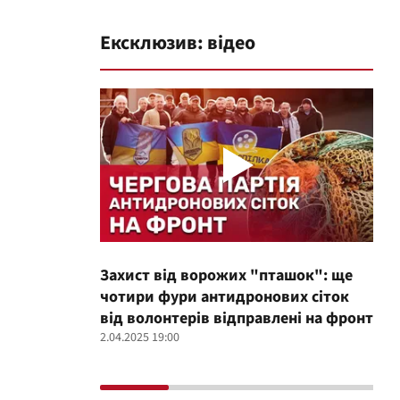
Ексклюзив: відео
Захист від ворожих "пташок": ще
Про
чотири фури антидронових сіток
вол
від волонтерів відправлені на фронт
100
2.04.2025 19:00
12.02