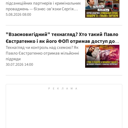
підсанкційних партнерів і кримінальних
проваджень — бізнес-зв'язки Сергія
Дядечка й досі простягаються через
5.08.2026 08:00
Україну та кілька іноземних юрисдикцій
"Взаємовигідний" технагляд? Хто такий Павло
Євстратенко і як його ФОП отримав доступ до
бюджетних мільйонів?
Технагляд чи контроль над схемою? Як
Павло Євстратенко отримав мільйонні
підряди
30.07.2026 14:00