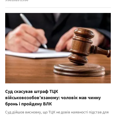
9.08.2026 23:00
Суд скасував штраф ТЦК
військовозобов’язаному: чоловік мав чинну
бронь і пройдену ВЛК
Суд дійшов висновку, що ТЦК не довів наявності підстав для