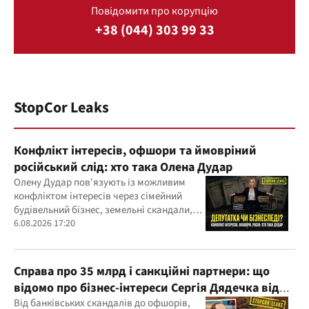
Повідомити про корупцію
+38 (044) 303 99 33
StopCor Leaks
Конфлікт інтересів, офшори та ймовріний
російський слід: хто така Олена Дудар
Олену Дудар пов'язують із можливим
конфліктом інтересів через сімейний
будівельний бізнес, земельні скандали,
судові справи
6.08.2026 17:20
Справа про 35 млрд і санкційні партнери: що
відомо про бізнес-інтереси Сергія Дядечка від
"Родовід Банку" до "ФАРМАСЕЛ"
Від банківських скандалів до офшорів,