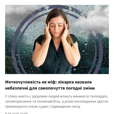
Метеочутливість не міф: лікарка назвала
небезпечні для самопочуття погодні зміни
У спеку навіть у здорових людей можуть виникати тахікардія,
запаморочення та головний біль, а різке похолодання здатне
провокувати спазм судин і підвищення тиску