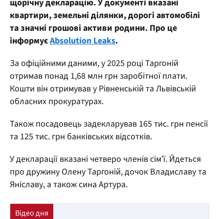
щорічну декларацію. У документі вказані
квартири, земельні ділянки, дорогі автомобілі
та значні грошові активи родини. Про це
інформує
Absolution Leaks
.
За офіційними даними, у 2025 році Таргоній
отримав понад 1,68 млн грн заробітної плати.
Кошти він отримував у Рівненській та Львівській
обласних прокуратурах.
Також посадовець задекларував 165 тис. грн пенсії
та 125 тис. грн банківських відсотків.
У декларації вказані четверо членів сім’ї. Йдеться
про дружину Олену Таргоній, дочок Владиславу та
Яніславу, а також сина Артура.