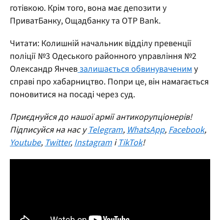
готівкою. Крім того, вона має депозити у
ПриватБанку, Ощадбанку та OTP Bank.
Читати: Колишній начальник відділу превенції
поліції №3 Одеського районного управління №2
Олександр Янчев
залишається обвинуваченим
у
справі про хабарництво. Попри це, він намагається
поновитися на посаді через суд.
Приєднуйся до нашої армії антикорупціонерів!
Підписуйся на нас у
Telegram
,
WhatsApp
,
Facebook
,
Youtube
,
Twitter
,
Instagram
і
TikTok
!