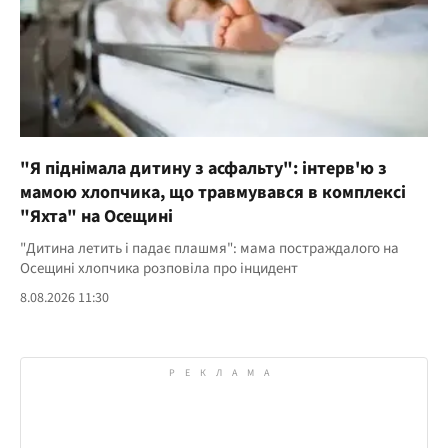
"Я піднімала дитину з асфальту": інтерв'ю з
мамою хлопчика, що травмувався в комплексі
"Яхта" на Осещині
"Дитина летить і падає плашмя": мама постраждалого на
Осещині хлопчика розповіла про інцидент
8.08.2026 11:30