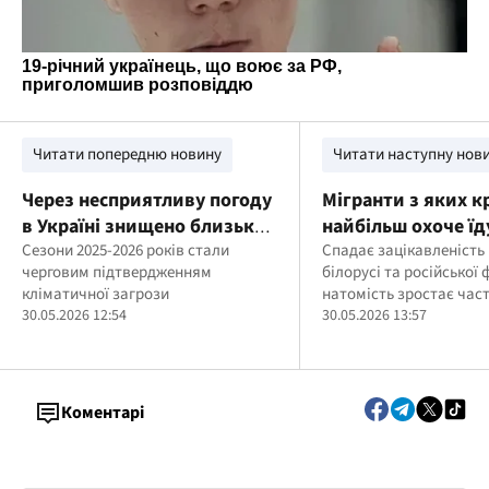
Читати попередню новину
Читати наступну нов
Через несприятливу погоду
Мігранти з яких к
в Україні знищено близько
найбільш охоче їд
3 000 тонн врожаю: яка
Сезони 2025-2026 років стали
працювати до Укр
Спадає зацікавленість
черговим підтвердженням
білорусі та російської 
культура постраждала
кліматичної загрози
натомість зростає час
найсильніше
30.05.2026 12:54
громадян держав Півде
30.05.2026 13:57
Південно-Східної Азії
Коментарі