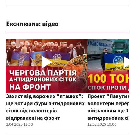
Ексклюзив: відео
Захист від ворожих "пташок":
Проєкт "Павутиння
ще чотири фури антидронових
волонтери переда
сіток від волонтерів
військовим ще 100
відправлені на фронт
антидронових сіто
2.04.2025 19:00
12.02.2025 19:00