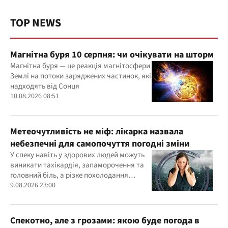
TOP NEWS
Магнітна буря 10 серпня: чи очікувати на шторм
Магнітна буря — це реакція магнітосфери
Землі на потоки заряджених частинок, які
надходять від Сонця
10.08.2026 08:51
Метеочутливість не міф: лікарка назвала
небезпечні для самопочуття погодні зміни
У спеку навіть у здорових людей можуть
виникати тахікардія, запаморочення та
головний біль, а різке похолодання
здатне провокувати спазм судин і
9.08.2026 23:00
підвищення тиску
Спекотно, але з грозами: якою буде погода в