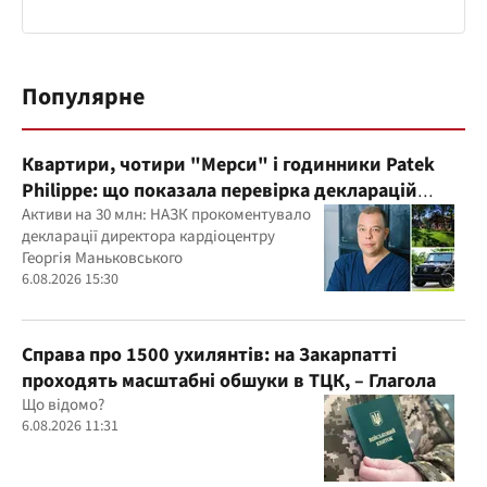
Популярне
Квартири, чотири "Мерси" і годинники Patek
Philippe: що показала перевірка декларацій
керівника дитячого кардіоцентру
Активи на 30 млн: НАЗК прокоментувало
декларації директора кардіоцентру
Маньковського і що каже НАЗК?
Георгія Маньковського
6.08.2026 15:30
Справа про 1500 ухилянтів: на Закарпатті
проходять масштабні обшуки в ТЦК, – Глагола
Що відомо?
6.08.2026 11:31