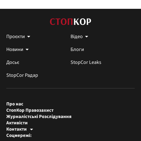
Проєкти
Відео
Новини
Блоги
Досьє
StopCor Leaks
StopCor Радар
Про нас
СтопКор Правозахист
Журналістські Розслідування
Активісти
Контакти
Редакція СтопКора
Соцмережі:
[email protected]