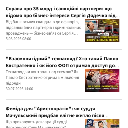
Справа про 35 млрд і санкційні партнери: що
відомо про бізнес-інтереси Сергія Дядечка від
"Родовід Банку" до "ФАРМАСЕЛ"
Від банківських скандалів до офшорів,
підсанкційних партнерів і кримінальних
проваджень — бізнес-зв'язки Сергія
Дядечка й досі простягаються через
5.08.2026 08:00
Україну та кілька іноземних юрисдикцій
"Взаємовигідний" технагляд? Хто такий Павло
Євстратенко і як його ФОП отримав доступ до
бюджетних мільйонів?
Технагляд чи контроль над схемою? Як
Павло Євстратенко отримав мільйонні
підряди
30.07.2026 14:00
Феміда для "Аристократів": як суддя
Мачульський придбав елітне житло після
вердикту на користь забудовника?
Що приховують декларації судді
Верховного Суду Мачульського?