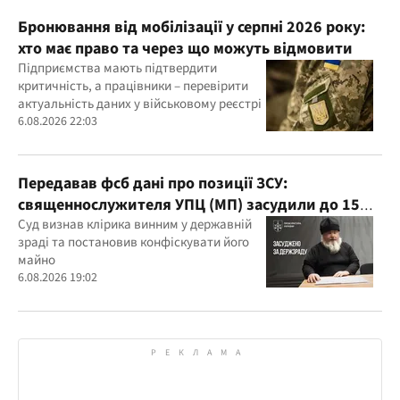
Бронювання від мобілізації у серпні 2026 року:
хто має право та через що можуть відмовити
Підприємства мають підтвердити
критичність, а працівники – перевірити
актуальність даних у військовому реєстрі
6.08.2026 22:03
Передавав фсб дані про позиції ЗСУ:
священнослужителя УПЦ (МП) засудили до 15
років
Суд визнав клірика винним у державній
зраді та постановив конфіскувати його
майно
6.08.2026 19:02