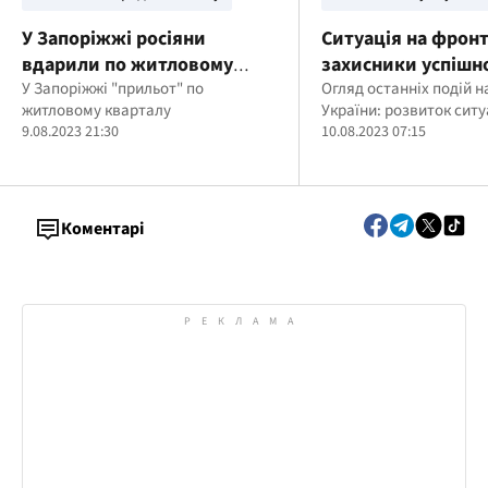
У Запоріжжі росіяни
Ситуація на фронт
вдарили по житловому
захисники успішн
кварталу: є загиблі
У Запоріжжі "прильот" по
атаки в районі Ав
Огляд останніх подій н
житловому кварталу
України: розвиток ситу
(оновлено)
9.08.2023 21:30
10.08.2023 07:15
Коментарі