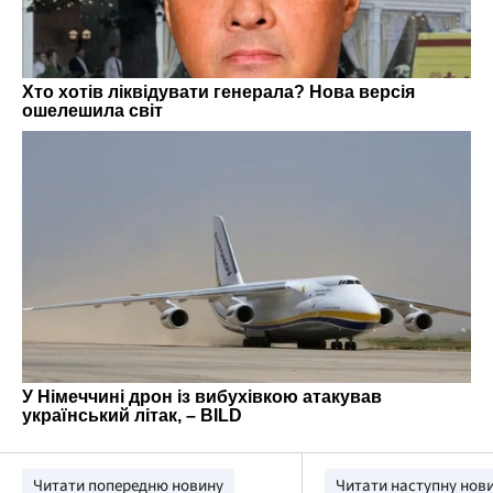
Читати попередню новину
Читати наступну нов