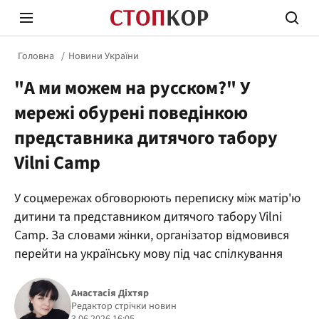
Головна
Новини України
"А ми можем на русском?" У
мережі обурені поведінкою
представника дитячого табору
Vilni Camp
Стоп Політичній Корупції
Чесні
У соцмережах обговорюють переписку між матір'ю
дитини та представником дитячого табору Vilni
Політика
Здор
Camp. За словами жінки, організатор відмовився
перейти на українську мову під час спілкування
Анастасія Діхтяр
Редактор стрічки новин