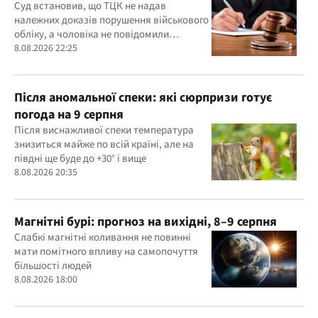
діях ТЦК
Суд встановив, що ТЦК не надав
належних доказів порушення військового
обліку, а чоловіка не повідомили
належним чином про дату та місце
8.08.2026 22:25
розгляду справи
Після аномальної спеки: які сюрпризи готує
погода на 9 серпня
Після виснажливої спеки температура
знизиться майже по всій країні, але на
півдні ще буде до +30° і вище
8.08.2026 20:35
Магнітні бурі: прогноз на вихідні, 8–9 серпня
Слабкі магнітні коливання не повинні
мати помітного впливу на самопочуття
більшості людей
8.08.2026 18:00