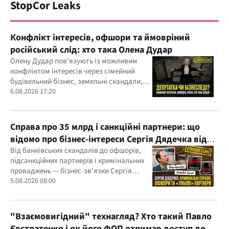
StopCor Leaks
Конфлікт інтересів, офшори та ймовріний
російський слід: хто така Олена Дудар
Олену Дудар пов'язують із можливим
конфліктом інтересів через сімейний
будівельний бізнес, земельні скандали,
судові справи
6.08.2026 17:20
Справа про 35 млрд і санкційні партнери: що
відомо про бізнес-інтереси Сергія Дядечка від
"Родовід Банку" до "ФАРМАСЕЛ"
Від банківських скандалів до офшорів,
підсанкційних партнерів і кримінальних
проваджень — бізнес-зв'язки Сергія
Дядечка й досі простягаються через
5.08.2026 08:00
Україну та кілька іноземних юрисдикцій
"Взаємовигідний" технагляд? Хто такий Павло
Євстратенко і як його ФОП отримав доступ до