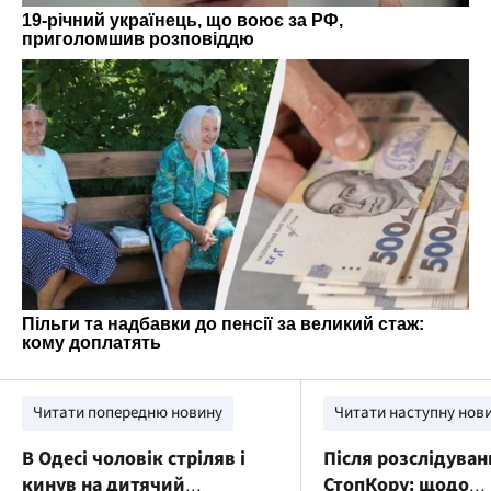
Читати попередню новину
Читати наступну нов
В Одесі чоловік стріляв і
Після розслідуван
кинув на дитячий
СтопКору: щодо