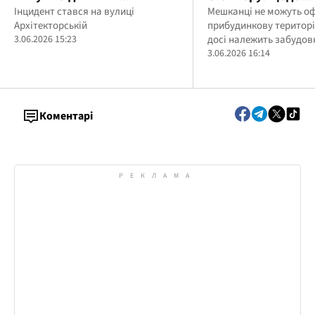
майданчик предмет,
Інцидент стався на вулиці
нетішинського за
Мешканці не можуть о
Архітекторській
прибудинкову територі
схожий на гранату
Миклуша відкрил
3.06.2026 15:23
досі належить забудов
кримінальне про
3.06.2026 16:14
Коментарі