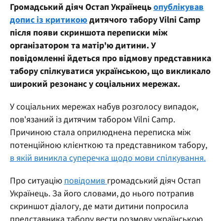
Громадський діяч Остап Українець
опублікував
допис із критикою
дитячого табору Vilni Camp
після появи скриншота переписки між
організатором та матір'ю дитини. У
повідомленні йдеться про відмову представника
табору спілкуватися українською, що викликало
широкий резонанс у соціальних мережах.
У соціальних мережах набув розголосу випадок,
пов'язаний із дитячим табором Vilni Camp.
Причиною стала оприлюднена переписка між
потенційною клієнткою та представником табору,
в якій виникла суперечка щодо мови спілкування.
Про ситуацію
повідомив
громадський діяч Остап
Українець. За його словами, до нього потрапив
скриншот діалогу, де мати дитини попросила
представника табору вести розмову українською