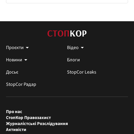
Проєкти
Відео
Новини
Блоги
Досьє
StopCor Leaks
StopCor Радар
Про нас
СтопКор Правозахист
Журналістські Розслідування
Активісти