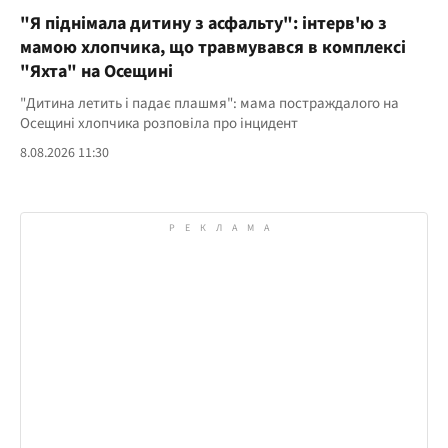
"Я піднімала дитину з асфальту": інтерв'ю з
мамою хлопчика, що травмувався в комплексі
"Яхта" на Осещині
"Дитина летить і падає плашмя": мама постраждалого на
Осещині хлопчика розповіла про інцидент
8.08.2026 11:30