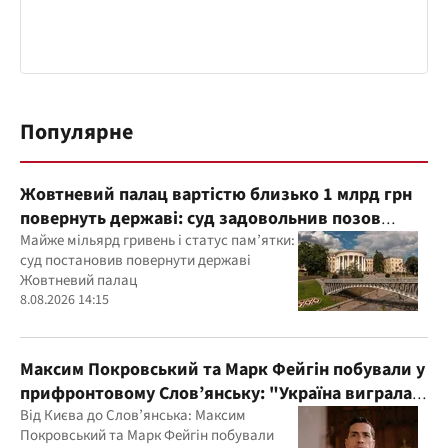
Популярне
Жовтневий палац вартістю близько 1 млрд грн
повернуть державі: суд задовольнив позов
прокуратури
Майже мільярд гривень і статус пам’ятки:
суд постановив повернути державі
Жовтневий палац
8.08.2026 14:15
Максим Покровський та Марк Фейгін побували у
прифронтовому Слов’янську: "Україна виграла
цю війну"
Від Києва до Слов’янська: Максим
Покровський та Марк Фейгін побували