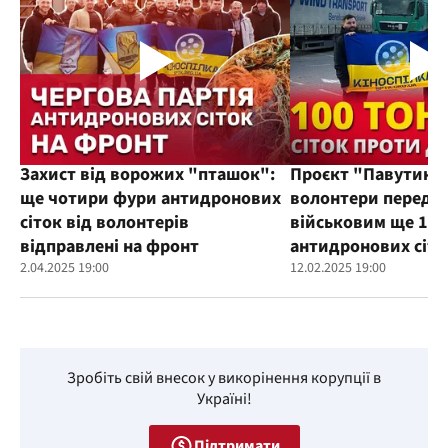
Захист від ворожих "пташок":
Проєкт "Павутиння
ще чотири фури антидронових
волонтери переда
сіток від волонтерів
військовим ще 100
відправлені на фронт
антидронових сіто
2.04.2025 19:00
12.02.2025 19:00
Зробіть свій внесок у викорінення корупції в
Україні!
Підтримати