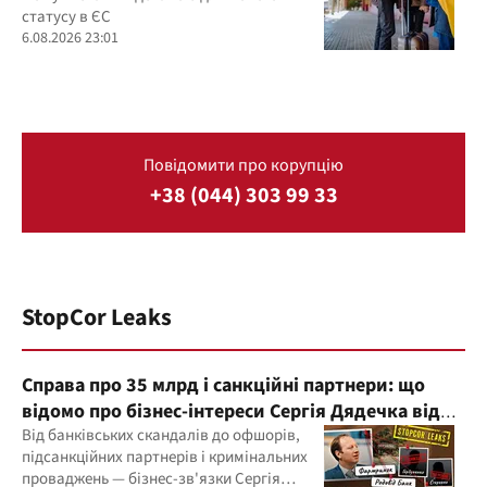
статусу в ЄС
6.08.2026 23:01
Повідомити про корупцію
+38 (044) 303 99 33
StopCor Leaks
Справа про 35 млрд і санкційні партнери: що
відомо про бізнес-інтереси Сергія Дядечка від
"Родовід Банку" до "ФАРМАСЕЛ"
Від банківських скандалів до офшорів,
підсанкційних партнерів і кримінальних
проваджень — бізнес-зв'язки Сергія