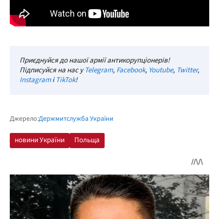
Приєднуйся до нашої армії антикорупціонерів!
Підписуйся на нас у
Telegram
,
Facebook
,
Youtube
,
Twitter
,
Instagram
і
TikTok
!
Джерело:
Держмитслужба України
новини України
Польща