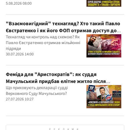
Дядечка й досі простягаються через
5.08.2026 08:00
Україну та кілька іноземних юрисдикцій
"Взаємовигідний" технагляд? Хто такий Павло
Євстратенко і як його ФОП отримав доступ до
бюджетних мільйонів?
Технагляд чи контроль над схемою? Як
Павло Євстратенко отримав мільйонні
підряди
30.07.2026 14:00
Феміда для "Аристократів": як суддя
Мачульський придбав елітне житло після
вердикту на користь забудовника?
Що приховують декларації судді
Верховного Суду Мачульського?
27.07.2026 10:27