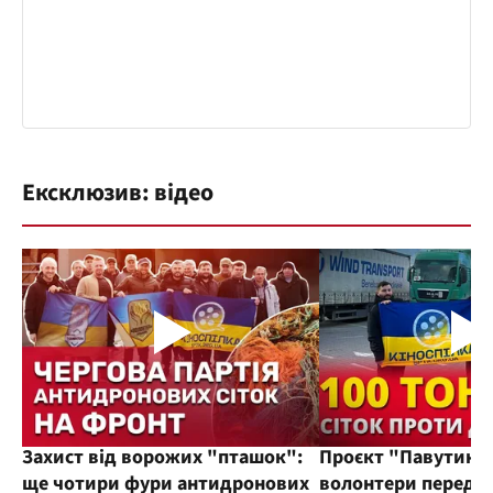
Ексклюзив: відео
Захист від ворожих "пташок":
Проєкт "Павутиння
ще чотири фури антидронових
волонтери переда