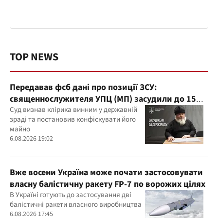
TOP NEWS
Передавав фсб дані про позиції ЗСУ:
священнослужителя УПЦ (МП) засудили до 15
років
Суд визнав клірика винним у державній
зраді та постановив конфіскувати його
майно
6.08.2026 19:02
Вже восени Україна може почати застосовувати
власну балістичну ракету FP-7 по ворожих цілях
В Україні готують до застосування дві
балістичні ракети власного виробництва
6.08.2026 17:45