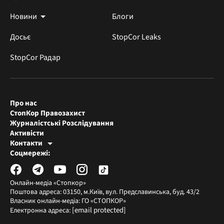
Новини
Блоги
Досьє
StopCor Leaks
StopCor Радар
Про нас
СтопКор Правозахист
Журналістські Розслідування
Активісти
Контакти
Редакція СтопКора
Соцмережі:
[email protected]
Журналісти-розслідувачі
[email protected]
Онлайн-медіа «Стопкор»
Поштова адреса: 03150, м.Київ, вул. Предславинська, буд. 43/2
Власник онлайн-медіа: ГО «СТОПКОР»
[email protected]
Електронна адреса: