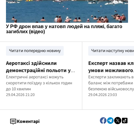
Читати попередню новину
Читати наступну нов
Аеротаксі здійснили
Експерт назвав к
демонстраційні польоти у
умови можливого
мегаполісі США
Електричні аеротаксі можуть
зниження мобіліз
Експерти закликають 
скоротити поїздку з кількох годин
баланс між потребами
віку
до 10 хвилин
безпекою військовосл
29.04.2026 21:20
29.04.2026 23:03
Коментарі