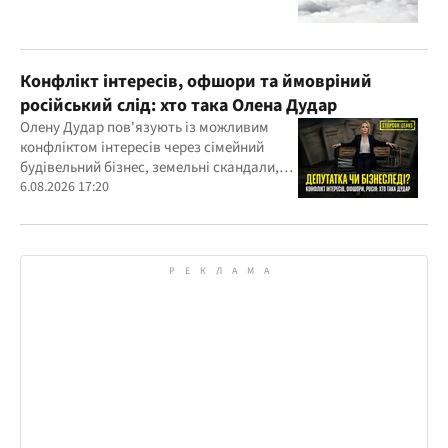
Конфлікт інтересів, офшори та ймовріний
російський слід: хто така Олена Дудар
Олену Дудар пов'язують із можливим
конфліктом інтересів через сімейний
будівельний бізнес, земельні скандали,
судові справи
6.08.2026 17:20