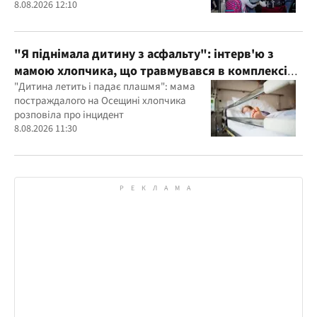
8.08.2026 12:10
"Я піднімала дитину з асфальту": інтерв'ю з
мамою хлопчика, що травмувався в комплексі
"Яхта" на Осещині
"Дитина летить і падає плашмя": мама
постраждалого на Осещині хлопчика
розповіла про інцидент
8.08.2026 11:30