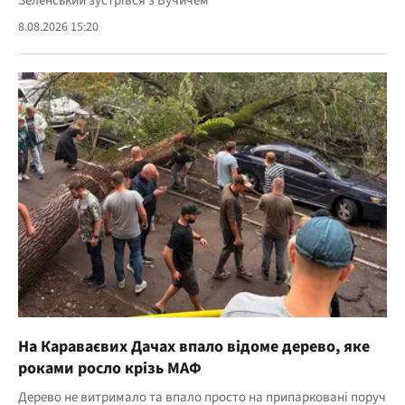
Зеленський зустрівся з Вучичем
8.08.2026 15:20
На Караваєвих Дачах впало відоме дерево, яке
роками росло крізь МАФ
Дерево не витримало та впало просто на припарковані поруч