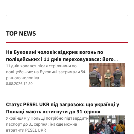
TOP NEWS
На Буковині чоловік відкрив вогонь по
поліцейських і 11 днів переховувався: його
затримали
11 днів ховався після стрілянини по
поліцейських: на Буковині затримали 54-
річного чоловіка
8.08.2026 12:50
Статус PESEL UKR під загрозою: що українці у
Польщі мають встигнути до 31 серпня
Українцям у Польщі потрібно підтвердити
паспорт до 31 серпня: інакше можна
втратити PESEL UKR