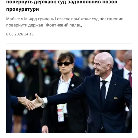
повернуть державі: суд задовольнив позов
прокуратури
Майже мільярд гривень і статус пам’ятки: суд постановив
повернути державі Жовтневий палац
8.08.2026 14:15