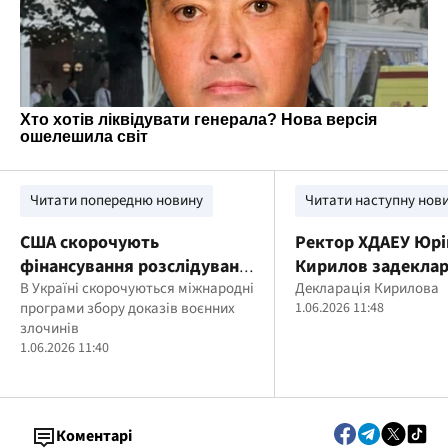
Читати попередню новину
Читати наступну нов
США скорочують
Ректор ХДАЕУ Юрі
фінансування розслідувань
Кирилов задекла
воєнних злочинів рф в
В Україні скорочуються міжнародні
багатомільйонні с
Декларація Кирилова
програми збору доказів воєнних
1.06.2026 11:48
Україні, – Reuters
родини
злочинів
1.06.2026 11:40
Коментарі