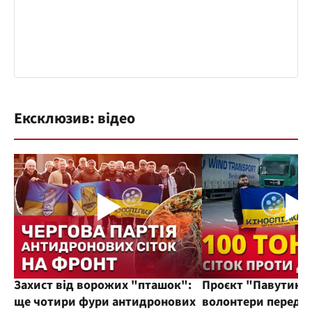
Ексклюзив: відео
Захист від ворожих "пташок":
Проєкт "Павутиння
ще чотири фури антидронових
волонтери переда