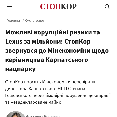
Головна
Суспільство
Можливі корупційні ризики та
Lexus за мільйони: СтопКор
звернувся до Мінекономіки щодо
керівництва Карпатського
Стоп Політичній Корупції
Чесні
нацпарку
Політика
Здор
СтопКор просить Мінекономіки перевірити
директора Карпатського НПП Степана
Гошовського через ймовірні порушення декларації
та незадеклароване майно
Єлизавета Кошолап