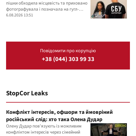
пішки обходила місцевість та приховано
фотографувала і позначала на гугл-
картах об’єкти
6.08.2026 13:51
Повідомити про корупцію
+38 (044) 303 99 33
StopCor Leaks
Конфлікт інтересів, офшори та ймовріний
російський слід: хто така Олена Дудар
Олену Дудар пов'язують із можливим
конфліктом інтересів через сімейний