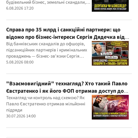
будівельний бізнес, земельні скандали,
судові справи
6.08.2026 17:20
Справа про 35 млрд і санкційні партнери: що
відомо про бізнес-інтереси Сергія Дядечка від
"Родовід Банку" до "ФАРМАСЕЛ"
Від банківських скандалів до офшорів,
підсанкційних партнерів і кримінальних
проваджень — бізнес-зв'язки Сергія
Дядечка й досі простягаються через
5.08.2026 08:00
Україну та кілька іноземних юрисдикцій
"Взаємовигідний" технагляд? Хто такий Павло
Євстратенко і як його ФОП отримав доступ до
бюджетних мільйонів?
Технагляд чи контроль над схемою? Як
Павло Євстратенко отримав мільйонні
підряди
30.07.2026 14:00