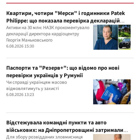
Квартири, чотири "Мерси" і годинники Patek
Philippe: що показала перевірка декларацій
керівника дитячого кардіоцентру
Активи на 30 млн: НАЗК прокоментувало
декларації директора кардіоцентру
Маньковського і що каже НАЗК?
Георгія Маньковського
6.08.2026 15:30
Паспорти та "Резерв+": що відомо про нові
перевірки українців у Румунії
Чи справді українцям масово
відмовлятимуть у захисті
6.08.2026 13:23
Відстежувала командні пункти та авто
військових: на Дніпропетровщині затримали
агентку ФСБ
Для збору розвідданих зловмисниця