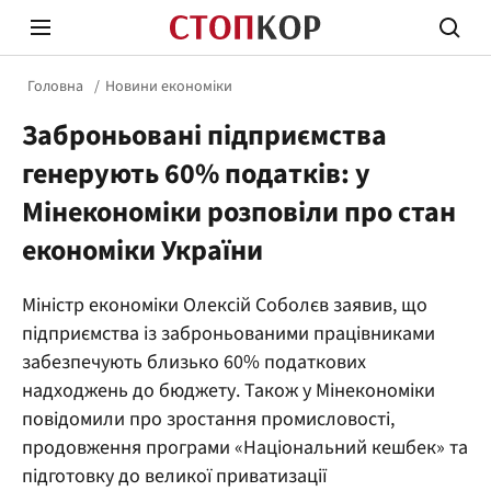
Головна
Новини економіки
Заброньовані підприємства
генерують 60% податків: у
Мінекономіки розповіли про стан
економіки України
Стоп Політичній Корупції
Чесні
Міністр економіки Олексій Соболєв заявив, що
підприємства із заброньованими працівниками
Політика
Здор
забезпечують близько 60% податкових
надходжень до бюджету. Також у Мінекономіки
повідомили про зростання промисловості,
продовження програми «Національний кешбек» та
підготовку до великої приватизації