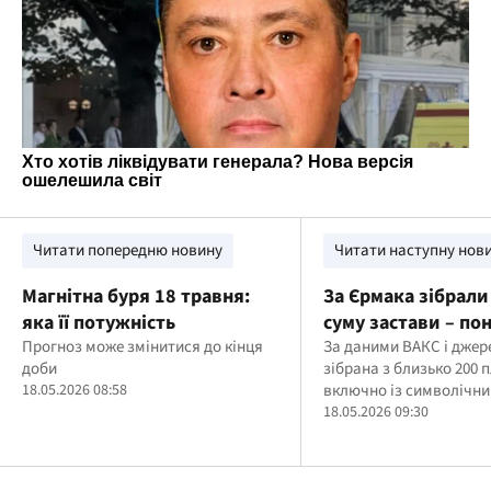
Читати попередню новину
Читати наступну нов
Магнітна буря 18 травня:
За Єрмака зібрали
яка її потужність
суму застави – по
Прогноз може змінитися до кінця
млн грн
За даними ВАКС і джер
доби
зібрана з близько 200 
18.05.2026 08:58
включно із символічн
внесками
18.05.2026 09:30