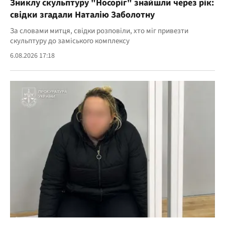
Зниклу скульптуру "Носоріг" знайшли через рік:
свідки згадали Наталію Заболотну
За словами митця, свідки розповіли, хто міг привезти
скульптуру до заміського комплексу
6.08.2026 17:18