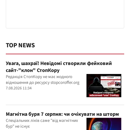
TOP NEWS
Увага, шахраї! Невідомі створили фейковий
сайт-"клон" СтопКору
Редакція СтопКору не має жодного
відношення до ресурсу stopcoroffer.org
7.08.2026 11:34
Магнітна буря 7 серпня: чи очікувати на шторм
Спеціальних ліків саме "від магнітних
бур" не існує