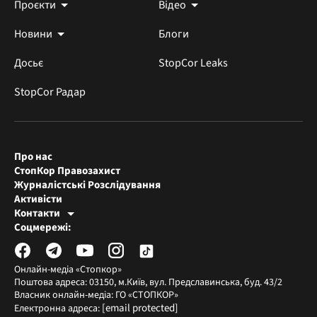
Проєкти
Відео
Новини
Блоги
Досьє
StopCor Leaks
StopCor Радар
Про нас
СтопКор Правозахист
Журналістські Розслідування
Активісти
Контакти
Редакція СтопКора
Соцмережі:
[email protected]
Журналісти-розслідувачі
[email protected]
Онлайн-медіа «Стопкор»
Поштова адреса: 03150, м.Київ, вул. Предславинська, буд. 43/2
Власник онлайн-медіа: ГО «СТОПКОР»
[email protected]
Електронна адреса: