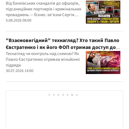
"Родовід Банку" до "ФАРМАСЕЛ"
Від банківських скандалів до офшорів,
підсанкційних партнерів і кримінальних
проваджень — бізнес-зв'язки Сергія
Дядечка й досі простягаються через
5.08.2026 08:00
Україну та кілька іноземних юрисдикцій
"Взаємовигідний" технагляд? Хто такий Павло
Євстратенко і як його ФОП отримав доступ до
бюджетних мільйонів?
Технагляд чи контроль над схемою? Як
Павло Євстратенко отримав мільйонні
підряди
30.07.2026 14:00