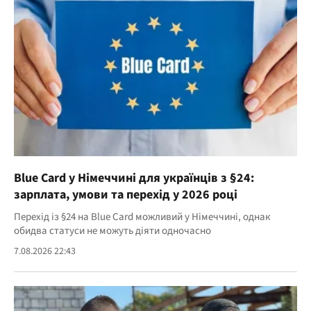
Blue Card у Німеччині для українців з §24:
зарплата, умови та перехід у 2026 році
Перехід із §24 на Blue Card можливий у Німеччині, однак
обидва статуси не можуть діяти одночасно
7.08.2026 22:43