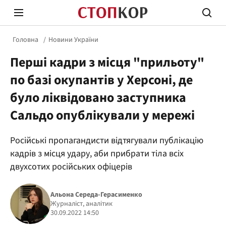
Головна
Новини України
Перші кадри з місця "прильоту"
по базі окупантів у Херсоні, де
було ліквідовано заступника
Сальдо опублікували у мережі
Стоп Політичній Корупції
Чесні
Російські пропагандисти відтягували публікацію
кадрів з місця удару, аби прибрати тіла всіх
Політика
Здор
двухсотих російських офіцерів
Альона Середа-Герасименко
Журналіст, аналітик
30.09.2022 14:50