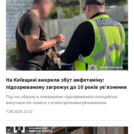
На Київщині викрили збут амфетаміну:
підозрюваному загрожує до 10 років ув’язнення
Під час обшуку в помешканні підозрюваного поліцейські
вилучили зіп-пакети з психотропними речовинами
7.08.2026 21:32