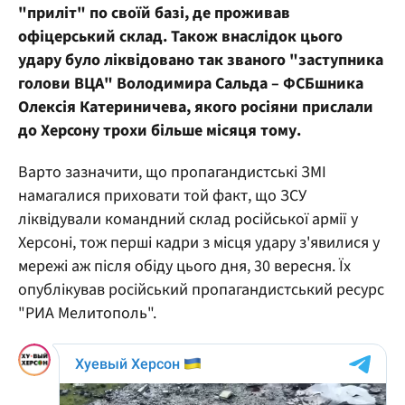
"приліт" по своїй базі, де проживав
офіцерський склад. Також внаслідок цього
удару було ліквідовано так званого "заступника
голови ВЦА"
Володимира Сальда – ФСБшника
Олексія Катериничева, якого росіяни прислали
до Херсону трохи більше місяця тому.
Варто зазначити, що пропагандистські ЗМІ
намагалися приховати той факт, що ЗСУ
ліквідували командний склад російської армії у
Херсоні, тож перші кадри з місця удару з'явилися у
мережі аж після обіду цього дня, 30 вересня. Їх
опублікував російський пропагандистський ресурс
"РИА Мелитополь".