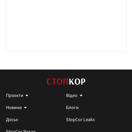
Проєкти
Відео
Новини
Блоги
Досьє
StopCor Leaks
StopCor Радар