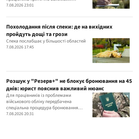
підприємством
7.08.2026 23:01
Похолодання після спеки: де на вихідних
пройдуть дощі та грози
Спека послабшає у більшості областей
7.08.2026 17:45
Розшук у "Резерв+" не блокує бронювання на 45
днів: юрист пояснив важливий нюанс
Для працівників із проблемами
військового обліку передбачена
спеціальна процедура бронювання
строком до 45 днів
7.08.2026 20:31