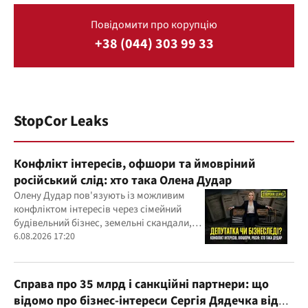
Повідомити про корупцію
+38 (044) 303 99 33
StopCor Leaks
Конфлікт інтересів, офшори та ймовріний
російський слід: хто така Олена Дудар
Олену Дудар пов'язують із можливим
конфліктом інтересів через сімейний
будівельний бізнес, земельні скандали,
судові справи
6.08.2026 17:20
Справа про 35 млрд і санкційні партнери: що
відомо про бізнес-інтереси Сергія Дядечка від