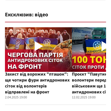
Ексклюзив: відео
Захист від ворожих "пташок":
Проєкт "Павутиння
ще чотири фури антидронових
волонтери переда
сіток від волонтерів
військовим ще 100
відправлені на фронт
антидронових сіто
2.04.2025 19:00
12.02.2025 19:00