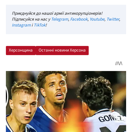
Приєднуйся до нашої армії антикорупціонерів!
Підписуйся на нас у
Telegram
,
Facebook
,
Youtube
,
Twitter
,
Instagram
і
TikTok
!
Херсонщина
Останні новини Херсона