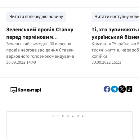
Читати попередню новину
Читати наступну нов
Зеленський провів Ставку
Ті, хто зупиняють 
перед терміновим
український бізне
засіданням РНБО: що
Зеленський сьогодні, 30 вересня
тисячі життів, не
Компанія "Українська 
провів чергове засідання Ставки
тисячі життів, не заро
розглянули
заробляючи ні ко
верховного головнокомандувача
копійки
30.09.2022 14:40
30.09.2022 15:13
Коментарі