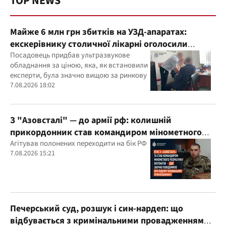
TOP NEWS
Майже 6 млн грн збитків на УЗД-апаратах:
екскерівнику столичної лікарні оголосили
підозру
Посадовець придбав ультразвукове
обладнання за ціною, яка, як встановили
експерти, була значно вищою за ринкову
7.08.2026 18:02
З "Азовсталі" — до армії рф: колишній
прикордонник став командиром мінометного
розрахунку окупантів
Агітував полонених переходити на бік РФ
7.08.2026 15:21
Печерський суд, розшук і син-нардеп: що
відбувається з кримінальними провадженнями