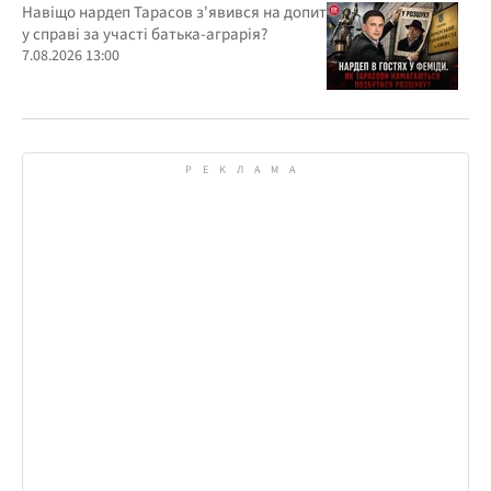
за участі агробарона Тарасова?
Навіщо нардеп Тарасов з'явився на допит
у справі за участі батька-аграрія?
7.08.2026 13:00