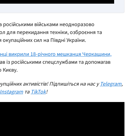
та російськими військами неодноразово
ол для перекидання техніки, озброєння та
 окупаційних сил на Півдні України.
нці викрили 18-річного мешканця Черкащини,
вав із російськими спецслужбами та допомагав
 Києву.
пційних активістів! Підпишіться на нас у
Telegram
,
Instagram
та
TikTok
!