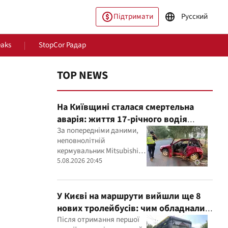
Підтримати
Русский
eaks
StopCor Радар
TOP NEWS
На Київщині сталася смертельна
аварія: життя 17-річного водія
врятувати не вдалося
За попередніми даними,
неповнолітній
кермувальник Mitsubishi
пільство
Світ
не впорався з
5.08.2026 20:45
керуванням, після чого
автомобіль врізався у
дерево
У Києві на маршрути вийшли ще 8
нових тролейбусів: чим обладнали
транспорт
Після отримання першої