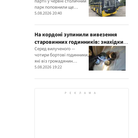
партії у червні столичний
парк поповнили ще
вісьмома сучасними
5.08.2026 20:40
машинами
На кордоні зупинили вивезення
старовинних годинників: знахідки
перевірять експерти
Серед вилученого —
чотири бортові годинники,
які віз громадянин
Франції, та настінний
5.08.2026 19:22
годинник початку ХХ
століття, знайдений в
автомобілі українця