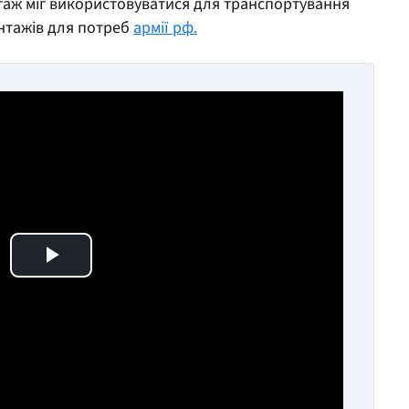
таж міг використовуватися для транспортування
антажів для потреб
армії рф.
Play Video