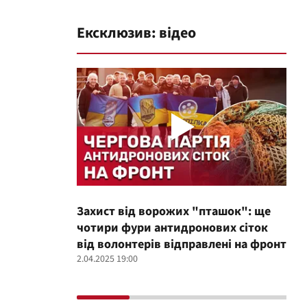
Ексклюзив: відео
Захист від ворожих "пташок": ще
Про
чотири фури антидронових сіток
вол
від волонтерів відправлені на фронт
100
2.04.2025 19:00
12.02