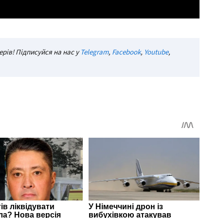
рів! Підписуйся на нас у
Telegram
,
Facebook
,
Youtube
,