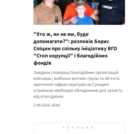
"Хто ж, як не ми, буде
допомагати?": розповів Борис
Спіцин про спільну ініціативу ВГО
"Стоп корупції" і благодійних
фондів
Завдяки співпраці благодійних організацій
військові, мобільні вогневі групи та об'єкти
критичної інфраструктури на Сумщині
отримали необхідне обладнання для захисту
від атак дронів.
5.08.2026 18:00