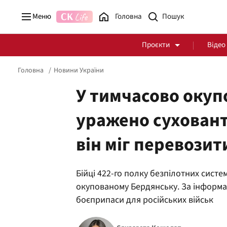
Меню
Головна
Проєкти
Відео
Головна
Новини України
У тимчасово оку
уражено суховант
Стоп Політичній Корупції
Чесні закупівлі
він міг перевози
Політика
Здоров'я
Бійці 422-го полку безпілотних систе
окупованому Бердянську. За інформац
боєприпаси для російських військ