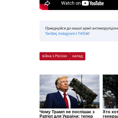
Приєднуйся до нашої армії антикорупціоне
Twitter
,
Instagram
і
TikTok
!
війна з Росією
напад