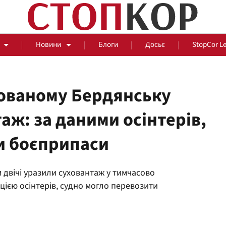
Новини
Блоги
Досьє
StopCor L
пованому Бердянську
аж: за даними осінтерів,
За парканом
ти боєприпаси
Події
Сус
м двічі уразили суховантаж у тимчасово
ією осінтерів, судно могло перевозити