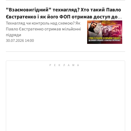
"Взаємовигідний" технагляд? Хто такий Павло
Євстратенко і як його ФОП отримав доступ до
бюджетних мільйонів?
Технагляд чи контроль над схемою? Як
Павло Євстратенко отримав мільйонні
підряди
30.07.2026 14:00