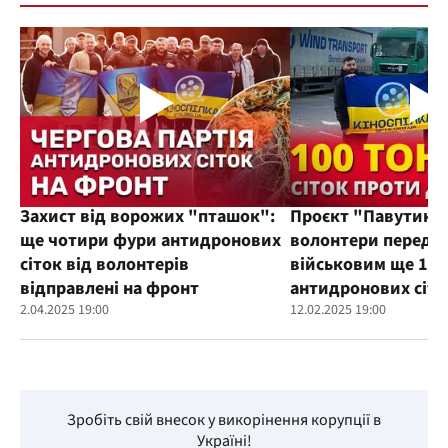
Захист від ворожих "пташок":
Проєкт "Павутиння
ще чотири фури антидронових
волонтери переда
сіток від волонтерів
військовим ще 100
відправлені на фронт
антидронових сіто
2.04.2025 19:00
12.02.2025 19:00
Зробіть свій внесок у викорінення корупції в
Україні!