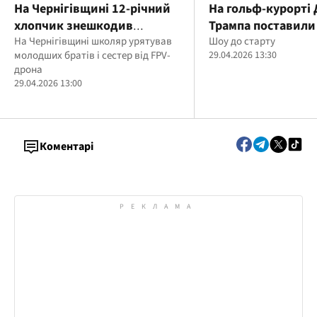
На Чернігівщині 12-річний
На гольф-курорті
хлопчик знешкодив
Трампа поставили 
ворожий FPV-дрон, що
На Чернігівщині школяр урятував
метрову золоту ст
Шоу до старту
молодших братів і сестер від FPV-
29.04.2026 13:30
летів на дітей
його честь
дрона
29.04.2026 13:00
Коментарі