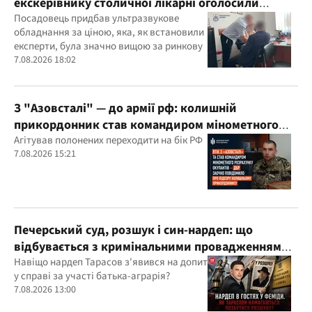
екскерівнику столичної лікарні оголосили
підозру
Посадовець придбав ультразвукове
обладнання за ціною, яка, як встановили
експерти, була значно вищою за ринкову
7.08.2026 18:02
З "Азовсталі" — до армії рф: колишній
прикордонник став командиром мінометного
розрахунку окупантів
Агітував полонених переходити на бік РФ
7.08.2026 15:21
Печерський суд, розшук і син-нардеп: що
відбувається з кримінальними провадженнями
за участі агробарона Тарасова?
Навіщо нардеп Тарасов з'явився на допит
у справі за участі батька-аграрія?
7.08.2026 13:00