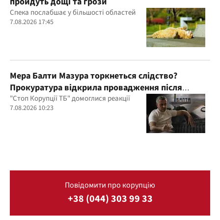
пройдуть дощі та грози
Спека послабшає у більшості областей
7.08.2026 17:45
Мера Балти Мазура торкнеться слідство?
Прокуратура відкрила провадження після
розслідування "Стоп Корупції ТБ"
"Стоп Корупції ТБ" домоглися реакції
7.08.2026 10:23
Повідомити про корупцію
+38 (044) 303 99 33