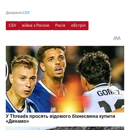
Джерело:
СБУ
СБУ
війна з Росією
Росія
обстріл