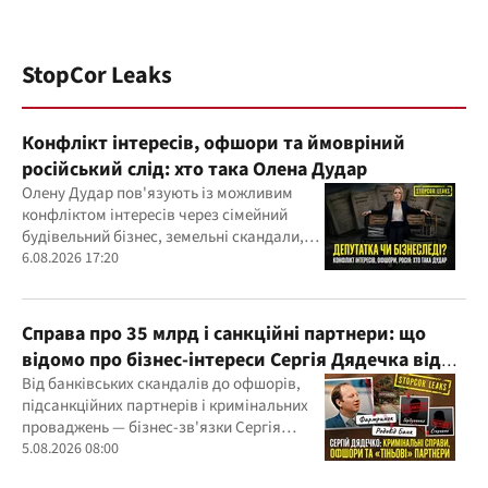
StopCor Leaks
Конфлікт інтересів, офшори та ймовріний
російський слід: хто така Олена Дудар
Олену Дудар пов'язують із можливим
конфліктом інтересів через сімейний
будівельний бізнес, земельні скандали,
судові справи
6.08.2026 17:20
Справа про 35 млрд і санкційні партнери: що
відомо про бізнес-інтереси Сергія Дядечка від
"Родовід Банку" до "ФАРМАСЕЛ"
Від банківських скандалів до офшорів,
підсанкційних партнерів і кримінальних
проваджень — бізнес-зв'язки Сергія
Дядечка й досі простягаються через
5.08.2026 08:00
Україну та кілька іноземних юрисдикцій