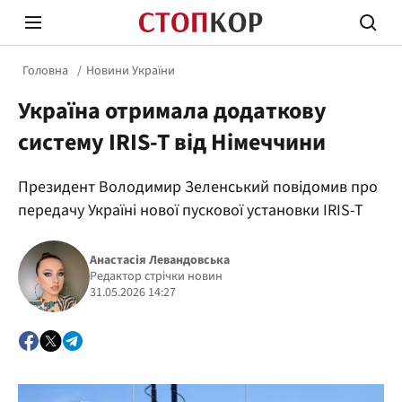
Головна
Новини України
Україна отримала додаткову
систему IRIS-T від Німеччини
Президент Володимир Зеленський повідомив про
Стоп Політичній Корупції
Чесні
передачу Україні нової пускової установки IRIS-T
Анастасія Левандовська
Політика
Редактор стрічки новин
Здор
31.05.2026 14:27