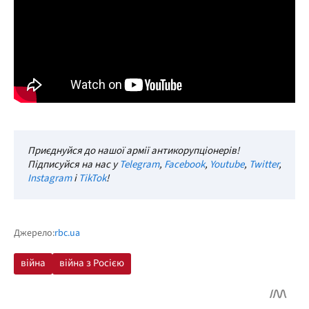
Приєднуйся до нашої армії антикорупціонерів!
Підписуйся на нас у
Telegram
,
Facebook
,
Youtube
,
Twitter
,
Instagram
і
TikTok
!
Джерело:
rbc.ua
війна
війна з Росією