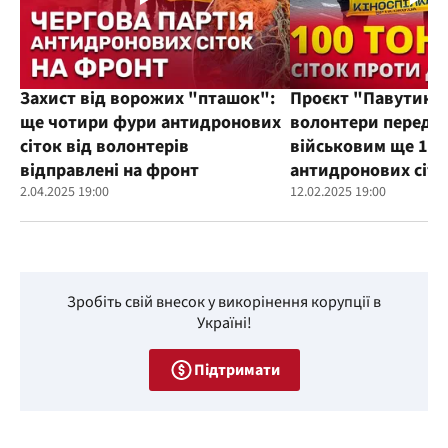
Захист від ворожих "пташок":
Проєкт "Павутиння
ще чотири фури антидронових
волонтери переда
сіток від волонтерів
військовим ще 100
відправлені на фронт
антидронових сіто
2.04.2025 19:00
12.02.2025 19:00
Зробіть свій внесок у викорінення корупції в
Україні!
Підтримати