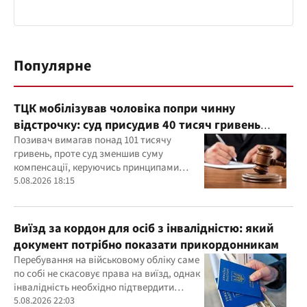
Популярне
ТЦК мобілізував чоловіка попри чинну
відстрочку: суд присудив 40 тисяч гривень
компенсації
Позивач вимагав понад 101 тисячу
гривень, проте суд зменшив суму
компенсації, керуючись принципами
розумності та співмірності
5.08.2026 18:15
Виїзд за кордон для осіб з інвалідністю: який
документ потрібно показати прикордонникам
Перебування на військовому обліку саме
по собі не скасовує права на виїзд, однак
інвалідність необхідно підтвердити
документально
5.08.2026 22:03