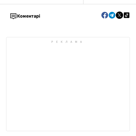
кардіохірургії МОЗ України
Коментарі