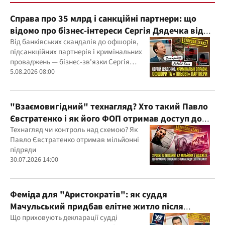
Справа про 35 млрд і санкційні партнери: що
відомо про бізнес-інтереси Сергія Дядечка від
"Родовід Банку" до "ФАРМАСЕЛ"
Від банківських скандалів до офшорів,
підсанкційних партнерів і кримінальних
проваджень — бізнес-зв'язки Сергія
Дядечка й досі простягаються через
5.08.2026 08:00
Україну та кілька іноземних юрисдикцій
"Взаємовигідний" технагляд? Хто такий Павло
Євстратенко і як його ФОП отримав доступ до
бюджетних мільйонів?
Технагляд чи контроль над схемою? Як
Павло Євстратенко отримав мільйонні
підряди
30.07.2026 14:00
Феміда для "Аристократів": як суддя
Мачульський придбав елітне житло після
вердикту на користь забудовника?
Що приховують декларації судді