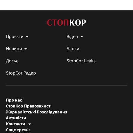
Проєкти
Відео
Новини
Блоги
Досьє
StopCor Leaks
StopCor Радар
Про нас
СтопКор Правозахист
Журналістські Розслідування
Активісти
Контакти
Редакція СтопКора
Соцмережі:
[email protected]