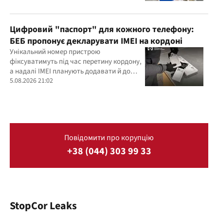
Цифровий "паспорт" для кожного телефону:
БЕБ пропонує декларувати IMEI на кордоні
Унікальний номер пристрою
фіксуватимуть під час перетину кордону,
а надалі IMEI планують додавати й до
фіскальних чеків
5.08.2026 21:02
Повідомити про корупцію
+38 (044) 303 99 33
StopCor Leaks