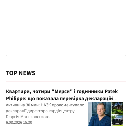
TOP NEWS
Квартири, чотири "Мерси" і годинники Patek
Philippe: що показала перевірка декларацій
керівника дитячого кардіоцентру
Активи на 30 млн: НАЗК прокоментувало
декларації директора кардіоцентру
Маньковського і що каже НАЗК?
Георгія Маньковського
6.08.2026 15:30