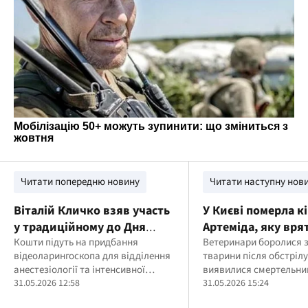
Читати попередню новину
Читати наступну нов
Віталій Кличко взяв участь
У Києві померла к
у традиційному до Дня
Артеміда, яку вря
народження Києва "Пробігу
Кошти підуть на придбання
після трьох днів п
Ветеринари боролися з
відеоларингоскопа для відділення
тварини після обстрілу
під каштанами"
завалами
анестезіології та інтенсивної
виявилися смертельн
терапії новонароджених Центру
31.05.2026 12:58
31.05.2026 15:24
дитячої кардіології та