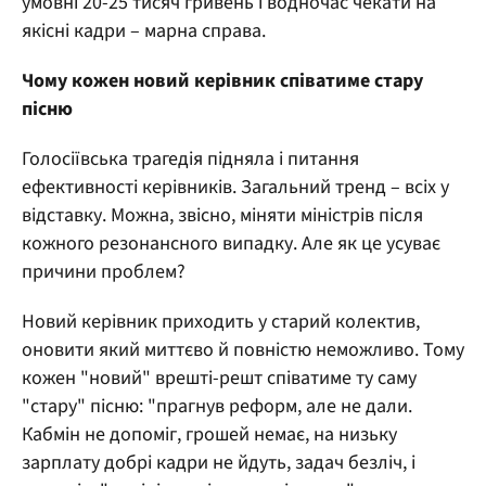
умовні 20-25 тисяч гривень і водночас чекати на
якісні кадри – марна справа.
Чому кожен новий керівник співатиме стару
пісню
Голосіївська трагедія підняла і питання
ефективності керівників. Загальний тренд – всіх у
відставку. Можна, звісно, міняти міністрів після
кожного резонансного випадку. Але як це усуває
причини проблем?
Новий керівник приходить у старий колектив,
оновити який миттєво й повністю неможливо. Тому
кожен "новий" врешті-решт співатиме ту саму
"стару" пісню: "прагнув реформ, але не дали.
Кабмін не допоміг, грошей немає, на низьку
зарплату добрі кадри не йдуть, задач безліч, і