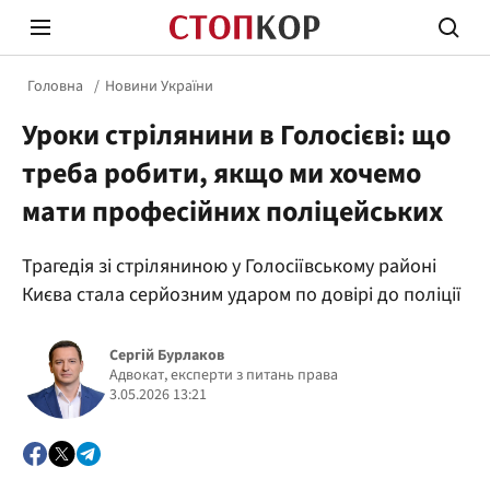
Головна
Новини України
Уроки стрілянини в Голосієві: що
треба робити, якщо ми хочемо
мати професійних поліцейських
Стоп Політичній Корупції
Чесні
Трагедія зі стріляниною у Голосіївському районі
Києва стала серйозним ударом по довірі до поліції
Політика
Здор
Сергій Бурлаков
Адвокат, експерти з питань права
3.05.2026 13:21