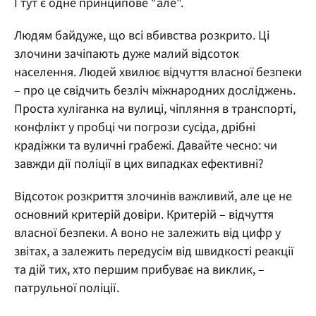
І тут є одне принципове "але".
Людям байдуже, що всі вбивства розкрито. Ці
злочини зачіпають дуже малий відсоток
населення. Людей хвилює відчуття власної безпеки
– про це свідчить безліч міжнародних досліджень.
Проста хуліганка на вулиці, чіпляння в транспорті,
конфлікт у пробці чи погрози сусіда, дрібні
крадіжки та вуличні грабежі. Давайте чесно: чи
завжди дії поліції в цих випадках ефективні?
Відсоток розкриття злочинів важливий, але це не
основний критерій довіри. Критерій – відчуття
власної безпеки. А воно не залежить від цифр у
звітах, а залежить передусім від швидкості реакції
та дій тих, хто першим прибуває на виклик, –
патрульної поліції.