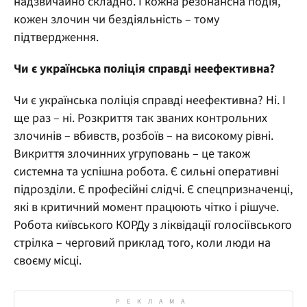
надзвичайно складно. І кожна резонансна подія,
кожен злочин чи бездіяльність – тому
підтвердження.
Чи є українська поліція справді неефективна?
Чи є українська поліція справді неефективна? Ні. І
ще раз – ні. Розкриття так званих контрольних
злочинів – вбивств, розбоїв – на високому рівні.
Викриття злочинних угруповань – це також
системна та успішна робота. Є сильні оперативні
підрозділи. Є професійні слідчі. Є спецпризначенці,
які в критичний момент працюють чітко і рішуче.
Робота київського КОРДу з ліквідації голосіївського
стрілка – черговий приклад того, коли люди на
своєму місці.