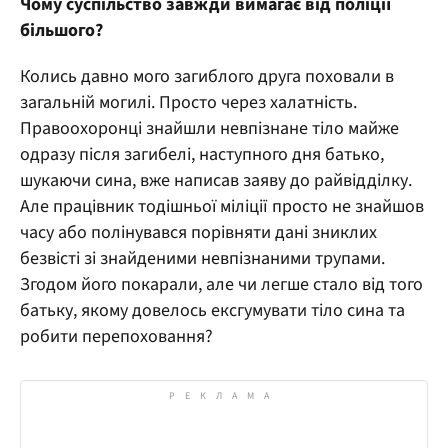
Чому суспільство завжди вимагає від поліції
більшого?
Колись давно мого загиблого друга поховали в
загальній могилі. Просто через халатність.
Правоохоронці знайшли невпізнане тіло майже
одразу після загибелі, наступного дня батько,
шукаючи сина, вже написав заяву до райвідділку.
Але працівник тодішньої міліції просто не знайшов
часу або полінувався порівняти дані зниклих
безвісті зі знайденими невпізнаними трупами.
Згодом його покарали, але чи легше стало від того
батьку, якому довелось ексгумувати тіло сина та
робити перепоховання?