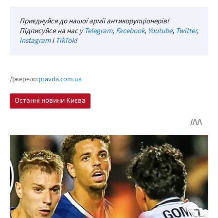
Приєднуйся до нашої армії антикорупціонерів!
Підписуйся на нас у
Telegram
,
Facebook
,
Youtube
,
Twitter
,
Instagram
і
TikTok
!
Джерело:
pravda.com.ua
Останні новини Києва