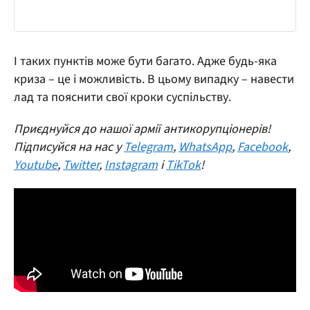
І таких пунктів може бути багато. Адже будь-яка
криза – це і можливість. В цьому випадку – навести
лад та пояснити свої кроки суспільству.
Приєднуйся до нашої армії антикорупціонерів!
Підписуйся на нас у
Telegram
,
WhatsApp
,
Facebook
,
Youtube
,
Twitter
,
Instagram
і
TikTok
!