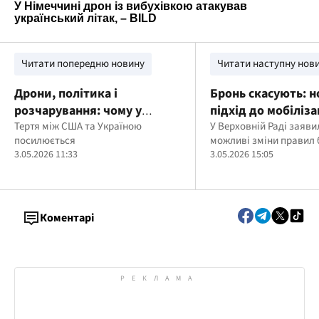
Читати попередню новину
Читати наступну нов
Дрони, політика і
Бронь скасують: 
розчарування: чому у
підхід до мобіліза
відносинах Києва та
Тертя між США та Україною
У Верховній Раді заяви
посилюється
можливі зміни правил
Вашингтона виникла
3.05.2026 11:33
3.05.2026 15:05
напруга
Коментарі