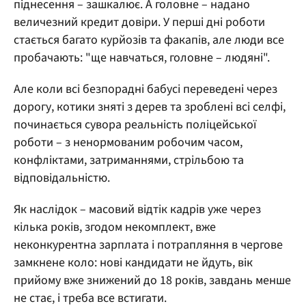
піднесення – зашкалює. А головне – надано
величезний кредит довіри. У перші дні роботи
стається багато курйозів та факапів, але люди все
пробачають: "ще навчаться, головне – людяні".
Але коли всі безпорадні бабусі переведені через
дорогу, котики зняті з дерев та зроблені всі селфі,
починається сувора реальність поліцейської
роботи – з ненормованим робочим часом,
конфліктами, затриманнями, стрільбою та
відповідальністю.
Як наслідок – масовий відтік кадрів уже через
кілька років, згодом некомплект, вже
неконкурентна зарплата і потрапляння в чергове
замкнене коло: нові кандидати не йдуть, вік
прийому вже знижений до 18 років, завдань менше
не стає, і треба все встигати.