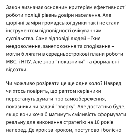
Закон визначає основним критерієм ефективності
роботи поліції рівень довіри населення. Але
щорічні заміри громадської думки так і не стали
інструментом відповідності очікуванням
суспільства. Саме відповіді людей – їхнє
невдоволення, занепокоєння та сподівання –
могли б лягати в середньострокові плани роботи і
МВС, і НПУ. Але знов "показники" та формальні
відсотки.
Чи можливо розірвати це ще одне коло? Навряд
чи хтось повірить, що раптом керівники
перестануть думати про самозбереження,
показники чи задачі "зверху". Але достатньо буде,
якщо вони хоча б матимуть сміливість сформувати
реальну для виконання стратегію на 10 років
наперед. Де крок за кроком, поступово і болісно