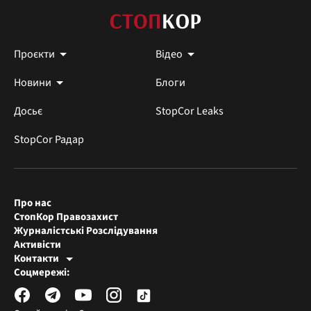
Проєкти
Відео
Новини
Блоги
Досьє
StopCor Leaks
StopCor Радар
Про нас
СтопКор Правозахист
Журналістські Розслідування
Активісти
Контакти
Редакція СтопКора
Соцмережі:
[email protected]
Журналісти-розслідувачі
[email protected]