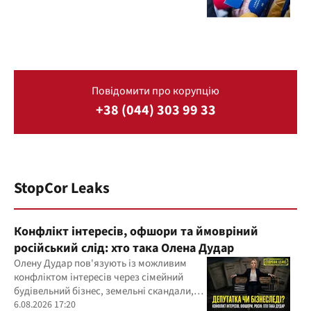
Повідомити про корупцію
+38 (044) 303 99 33
StopCor Leaks
Конфлікт інтересів, офшори та ймовріний
російський слід: хто така Олена Дудар
Олену Дудар пов'язують із можливим
конфліктом інтересів через сімейний
будівельний бізнес, земельні скандали,
судові справи
6.08.2026 17:20