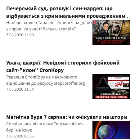
Печерський суд, розшук і син-нардеп: що
відбувається з кримінальними провадженнями
за участі агробарона Тарасова?
Навіщо нардеп Тарасов з'явився на допит
у справі за участі батька-аграрія?
7.08.2026 13:00
Увага, шахраї! Невідомі створили фейковий
сайт-"клон" СтопКору
Редакція СтопКору не має жодного
відношення до ресурсу stopcoroffer.org
7.08.2026 11:34
Магнітна буря 7 серпня: чи очікувати на шторм
Спеціальних ліків саме "від магнітних
бур" не існує
7.08.2026 08:56