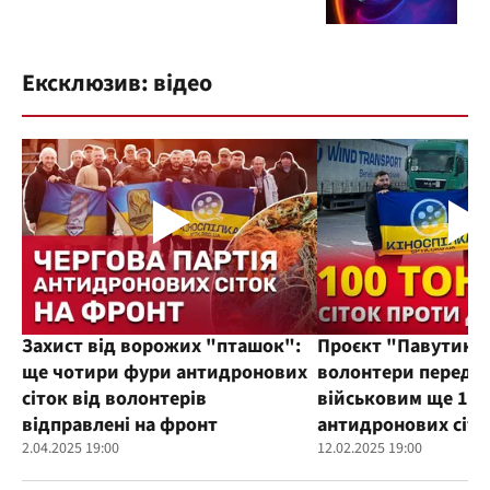
Ексклюзив: відео
Захист від ворожих "пташок":
Проєкт "Павутиння
ще чотири фури антидронових
волонтери переда
сіток від волонтерів
військовим ще 100
відправлені на фронт
антидронових сіто
2.04.2025 19:00
12.02.2025 19:00