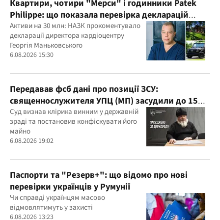
Квартири, чотири "Мерси" і годинники Patek
Philippe: що показала перевірка декларацій
керівника дитячого кардіоцентру
Активи на 30 млн: НАЗК прокоментувало
декларації директора кардіоцентру
Маньковського і що каже НАЗК?
Георгія Маньковського
6.08.2026 15:30
Передавав фсб дані про позиції ЗСУ:
священнослужителя УПЦ (МП) засудили до 15
років
Суд визнав клірика винним у державній
зраді та постановив конфіскувати його
майно
6.08.2026 19:02
Паспорти та "Резерв+": що відомо про нові
перевірки українців у Румунії
Чи справді українцям масово
відмовлятимуть у захисті
6.08.2026 13:23