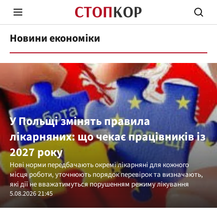
Новини економіки
Стоп Політичній Корупції
Чесні
У Польщі змінять правила
лікарняних: що чекає працівників із
2027 року
Політика
Здор
Нові норми передбачають окремі лікарняні для кожного
місця роботи, уточнюють порядок перевірок та визначають,
які дії не вважатимуться порушенням режиму лікування
5.08.2026 21:45