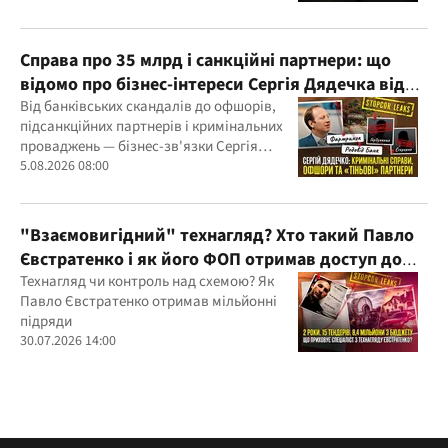
Справа про 35 млрд і санкційні партнери: що
відомо про бізнес-інтереси Сергія Дядечка від
"Родовід Банку" до "ФАРМАСЕЛ"
Від банківських скандалів до офшорів,
підсанкційних партнерів і кримінальних
проваджень — бізнес-зв'язки Сергія
Дядечка й досі простягаються через
5.08.2026 08:00
Україну та кілька іноземних юрисдикцій
"Взаємовигідний" технагляд? Хто такий Павло
Євстратенко і як його ФОП отримав доступ до
бюджетних мільйонів?
Технагляд чи контроль над схемою? Як
Павло Євстратенко отримав мільйонні
підряди
30.07.2026 14:00