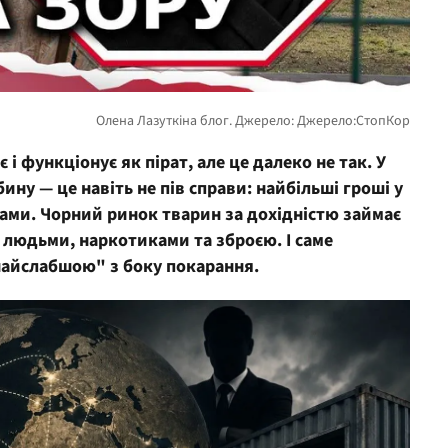
і функціонує як пірат, але це далеко не так. У
ину — це навіть не пів справи: найбільші гроші у
ами. Чорний ринок тварин за дохідністю займає
лі людьми, наркотиками та зброєю. І саме
найслабшою" з боку покарання.