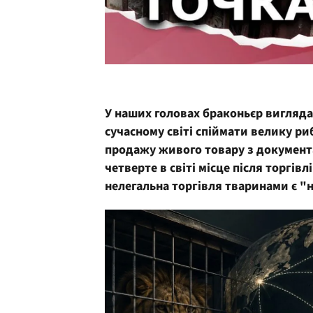
У наших головах браконьєр виглядає 
сучасному світі спіймати велику риб
продажу живого товару з документ
четверте в світі місце після торгів
нелегальна торгівля тваринами є "