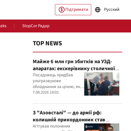
Підтримати
Русский
eaks
StopCor Радар
TOP NEWS
Майже 6 млн грн збитків на УЗД-
апаратах: екскерівнику столичної
лікарні оголосили підозру
Посадовець придбав
ультразвукове
обладнання за ціною, яка,
пільство
Світ
як встановили експерти,
7.08.2026 18:02
була значно вищою за
ринкову
З "Азовсталі" — до армії рф:
колишній прикордонник став
командиром мінометного
Агітував полонених