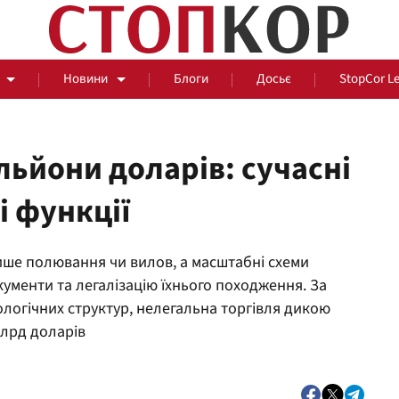
Новини
Блоги
Досьє
StopCor L
льйони доларів: сучасні
і функції
За парканом
ише полювання чи вилов, а масштабні схеми
Події
Сус
ументи та легалізацію їхнього походження. За
логічних структур, нелегальна торгівля дикою
лрд доларів