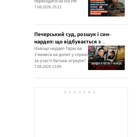
переходити на бік РФ
розрахунку окупантів
7.08.2026 15:21
Печерський суд, розшук і син-
нардеп: що відбувається з
кримінальними провадженнями за
Навіщо нардеп Тарасов
з'явився на допит у справі
участі агробарона Тарасова?
за участі батька-аграрія?
7.08.2026 13:00