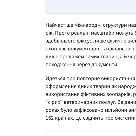
Найчастіше міжнародні структури наз
рік. Проте реальні масштаби можуть 
здебільшого фіксує лише фізичне вил
охоплює документарні та фінансові с
лише продажем самих тварин, а й чере
походження через документи.
Йдеться про повторне використання C
оформлення диких тварин як народжени
використання фіктивних зоопарків, р
"сірих" ветеринарних послуг. За дани
роках було зафіксовано мільйони вип
162 країнах. Це свідчить про системні