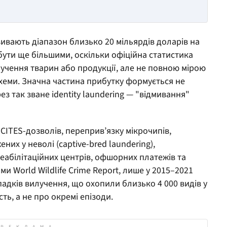
ивають діапазон близько 20 мільярдів доларів на
бути ще більшими, оскільки офіційна статистика
учення тварин або продукції, але не повною мірою
хеми. Значна частина прибутку формується не
з так зване identity laundering — "відмивання"
ITES-дозволів, переприв’язку мікрочипів,
х у неволі (captive-bred laundering),
еабілітаційних центрів, офшорних платежів та
ми World Wildlife Crime Report, лише у 2015–2021
адків вилучення, що охопили близько 4 000 видів у
сть, а не про окремі епізоди.