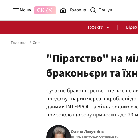
Меню
Головна
Проєкти
Відео
Головна
Світ
"Піратство" на мі
браконьєри та їхн
Стоп Політичній Корупції
Чесні закупівлі
Сучасне браконьєрство - це вже не л
Політика
Здоров'я
продажу тварин через підроблені док
даними INTERPOL та міжнародних еко
природою щороку приносить до 23 м
Олена Лазуткіна
Журналістка-розслідувач