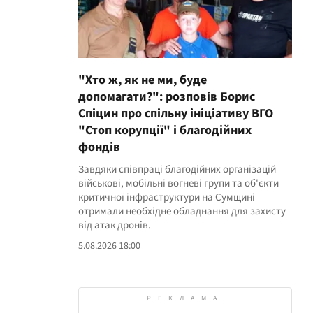
"Хто ж, як не ми, буде
допомагати?": розповів Борис
Спіцин про спільну ініціативу ВГО
"Стоп корупції" і благодійних
фондів
Завдяки співпраці благодійних організацій
військові, мобільні вогневі групи та об'єкти
критичної інфраструктури на Сумщині
отримали необхідне обладнання для захисту
від атак дронів.
5.08.2026 18:00