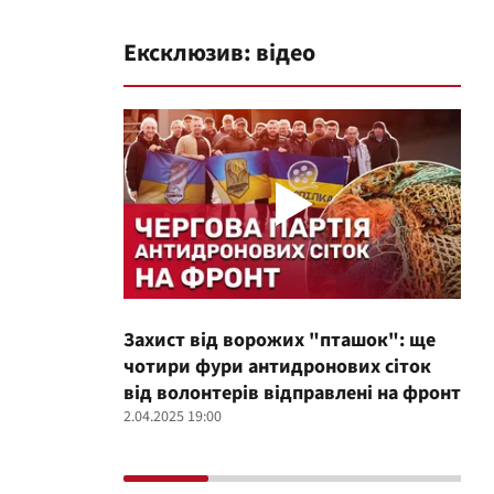
Ексклюзив: відео
Захист від ворожих "пташок": ще
Про
чотири фури антидронових сіток
вол
від волонтерів відправлені на фронт
100
2.04.2025 19:00
12.02