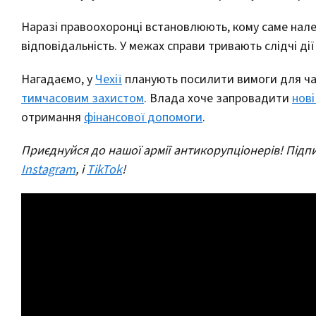
Наразі правоохоронці встановлюють, кому саме нале
відповідальність. У межах справи тривають слідчі дії
Нагадаємо, у
Чехії
планують посилити вимоги для част
тимчасовим захистом
. Влада хоче запровадити
нов
отримання
фінансової допомоги
.
Приєднуйся до нашої армії антикорупціонерів! Підпи
Instagram
, і
TikTok
!