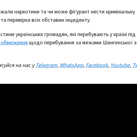
жали наркотики та чи може фігурант нести кримінальну
 та перевірка всіх обставин інциденту.
ини українських громадян, які перебувають у країні під
і обмеження
щодо перебування за межами Шенгенської з
суйся на нас у
Telegram
,
WhatsApp
,
Facebook
,
Youtube
,
Tw