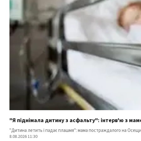
"Я піднімала дитину з асфальту": інтерв'ю з ма
"Дитина летить і падає плашмя": мама постраждалого на Осещи
8.08.2026 11:30