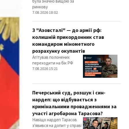
була значно вищою за
ринкову
7.08.2026 18:02
З "Азовсталі" — до армії рф:
колишній прикордонник став
командиром мінометного
розрахунку окупантів
Агітував полонених
переходити на бік РФ
7.08.2026 15:21
Печерський суд, розшук і син-
нардеп: що відбувається з
кримінальними провадженнями за
участі агробарона Тарасова?
Навіщо нардеп Тарасов
з'явився на допит у справі