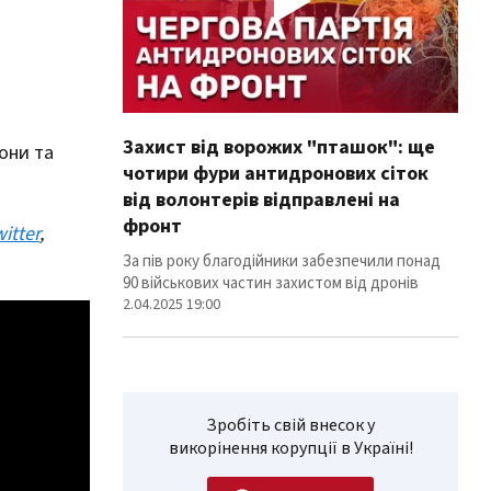
Захист від ворожих "пташок": ще
Про
они та
чотири фури антидронових сіток
вол
від волонтерів відправлені на
100
фронт
itter
,
Фури
ліні
За пів року благодійники забезпечили понад
12.02
90 військових частин захистом від дронів
2.04.2025 19:00
Зробіть свій внесок у
викорінення корупції в Україні!