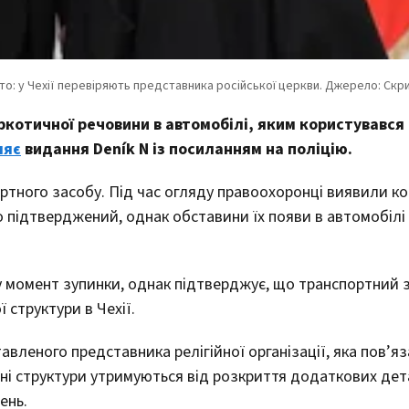
котичної речовини в автомобілі, яким користувався
ляє
видання Deník N із посиланням на поліцію.
ортного засобу. Під час огляду правоохоронці виявили ко
о підтверджений, однак обставини їх появи в автомобілі 
у момент зупинки, однак підтверджує, що транспортний з
 структури в Чехії.
вленого представника релігійної організації, яка пов’яз
ні структури утримуються від розкриття додаткових де
ень.