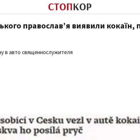
ського православ’я виявили кокаїн, 
аїну в авто священнослужителя