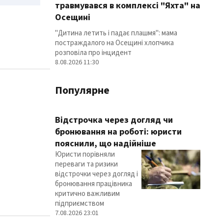
травмувався в комплексі "Яхта" на
Осещині
"Дитина летить і падає плашмя": мама
постраждалого на Осещині хлопчика
розповіла про інцидент
8.08.2026 11:30
Популярне
Відстрочка через догляд чи
бронювання на роботі: юристи
пояснили, що надійніше
Юристи порівняли
переваги та ризики
відстрочки через догляд і
бронювання працівника
критично важливим
підприємством
7.08.2026 23:01