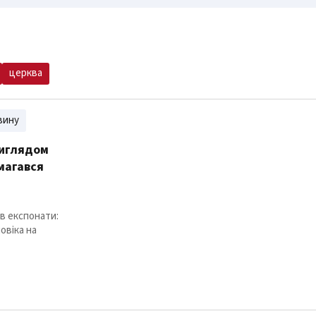
церква
вину
виглядом
магався
ав експонати:
овіка на