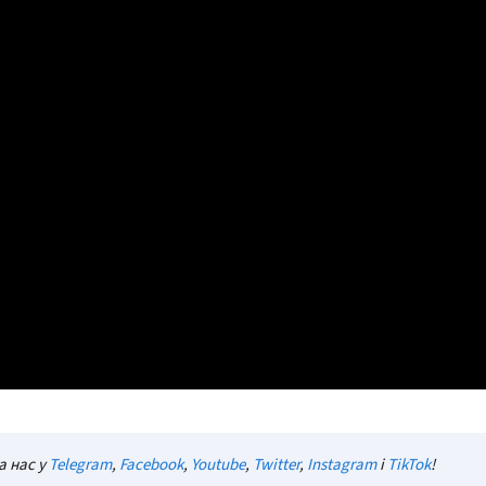
а нас у
Telegram
,
Facebook
,
Youtube
,
Twitter
,
Instagram
і
TikTok
!