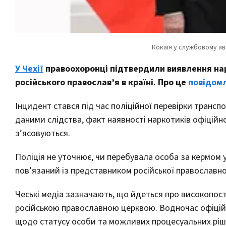
У Чехії
правоохоронці підтвердили виявлення нар
російського православ’я в країні. Про це
повідом
Інцидент стався під час поліційної перевірки трансп
даними слідства, факт наявності наркотиків офіційн
з’ясовуються.
Поліція не уточнює, чи перебувала особа за кермом 
пов’язаний із представником російської православної
Чеські медіа зазначають, що йдеться про високопоста
російською православною церквою. Водночас офіцій
щодо статусу особи та можливих процесуальних ріш