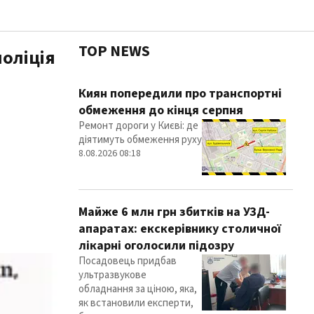
TOP NEWS
поліція
Чесні
Киян попередили про транспортні
обмеження до кінця серпня
Ремонт дороги у Києві: де
діятимуть обмеження руху
Здор
8.08.2026 08:18
Майже 6 млн грн збитків на УЗД-
апаратах: екскерівнику столичної
лікарні оголосили підозру
Посадовець придбав
ультразвукове
обладнання за ціною, яка,
як встановили експерти,