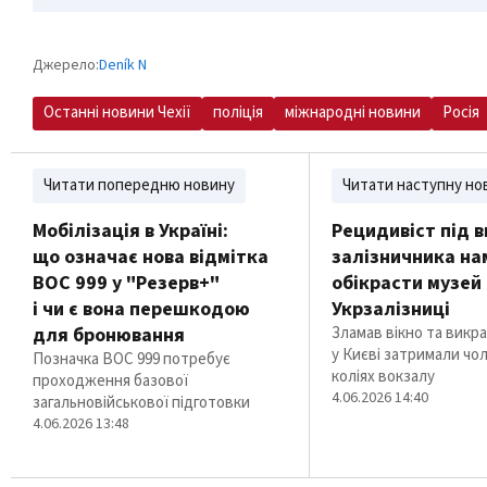
Джерело:
Deník N
Останні новини Чехії
поліція
міжнародні новини
Росія
Читати попередню новину
Читати наступну но
Мобілізація в Україні:
Рецидивіст під 
що означає нова відмітка
залізничника на
ВОС 999 у "Резерв+"
обікрасти музей
і чи є вона перешкодою
Укрзалізниці
для бронювання
Зламав вікно та викр
у Києві затримали чол
Позначка ВОС 999 потребує
коліях вокзалу
проходження базової
4.06.2026 14:40
загальновійськової підготовки
4.06.2026 13:48