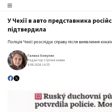
У Чехії в авто представника росій
підтвердила
Стоп Політичній Корупції
Поліція Чехії розслідує справу після виявлення кок
Політика
Галина Хомуляк
Редактор стрічки новин
4.06.2026 14:25