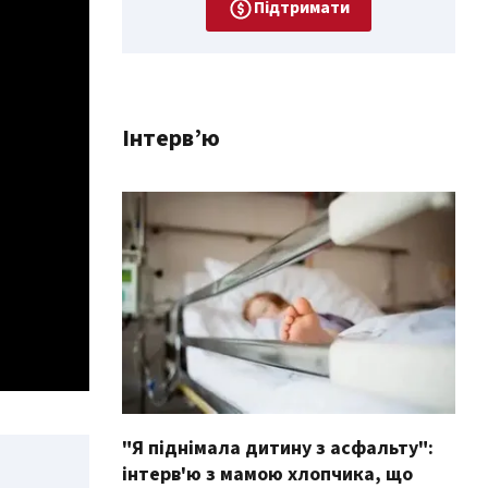
Підтримати
Інтерв’ю
"Я піднімала дитину з асфальту":
інтерв'ю з мамою хлопчика, що