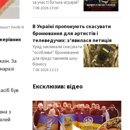
за участі батька-аграрія?
7.08.2026 13:00
В Україні пропонують скасувати
бронювання для артистів і
 керівник
телеведучих: з’явилася петиція
Уряд закликали скасувати
"особливе" бронювання
для представників шоу-
каїн. За
бізнесу
наразі
7.08.2026 12:13
Ексклюзив: відео
асіб був
ана з
талей