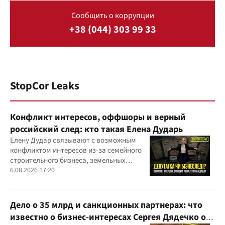
Сообщить о коррупции
+38 (044) 303 99 33
StopCor Leaks
Конфликт интересов, оффшоры и верный
российский след: кто такая Елена Дударь
Елену Дудар связывают с возможным
конфликтом интересов из-за семейного
строительного бизнеса, земельных
скандалов, судебных дел
6.08.2026 17:20
Дело о 35 млрд и санкционных партнерах: что
известно о бизнес-интересах Сергея Дядечко от