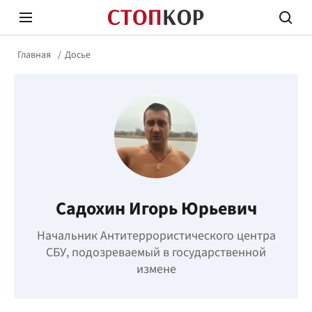
Главная
Досье
Стоп Политической Коррупции
Честн
Садохин Игорь Юрьевич
Политика
Здор
Начальник Антитеррористического центра
СБУ, подозреваемый в государственной
измене