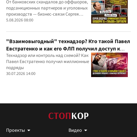
"Родовид Банка" до "ФАРМАСЕЛ"
От банковских скандалов до оффшоров,
подсанкционных партнеров и уголовных
производств — бизнес-связи Сергея
Дядечко до сих пор простираются через
5.08.2026 08:00
Украину и несколько иностранных
юрисдикций
"Взаимовыгодный" технадзор? Кто такой Павел
Евстратенко и как его ФЛП получил доступ к
бюджетным миллионам?
Технадзор или контроль над схемой? Как
Павел Евстратенко получил миллионные
подряды
30.07.2026 14:00
Проекты
Видео