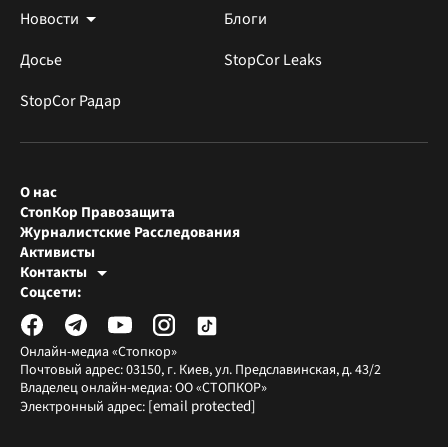
Новости
Блоги
Досье
StopCor Leaks
StopCor Радар
О нас
СтопКор Правозащита
Журналистские Расследования
Активисты
Контакты
Редакция СтопКора
Соцсети:
[email protected]
Журналисты-расследователи
[email protected]
Онлайн-медиа «Стопкор»
Почтовый адрес: 03150, г. Киев, ул. Предславинская, д. 43/2
Владелец онлайн-медиа: ОО «СТОПКОР»
[email protected]
Электронный адрес: