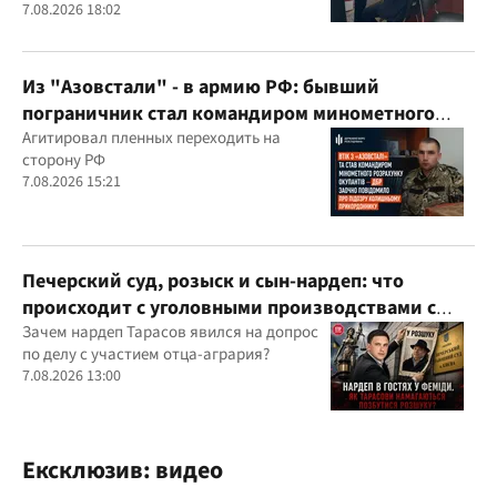
выше рыночной
7.08.2026 18:02
Из "Азовстали" - в армию РФ: бывший
пограничник стал командиром минометного
расчета оккупантов
Агитировал пленных переходить на
сторону РФ
7.08.2026 15:21
Печерский суд, розыск и сын-нардеп: что
происходит с уголовными производствами с
участием агробарона Тарасова?
Зачем нардеп Тарасов явился на допрос
по делу с участием отца-агрария?
7.08.2026 13:00
Ексклюзив: видео