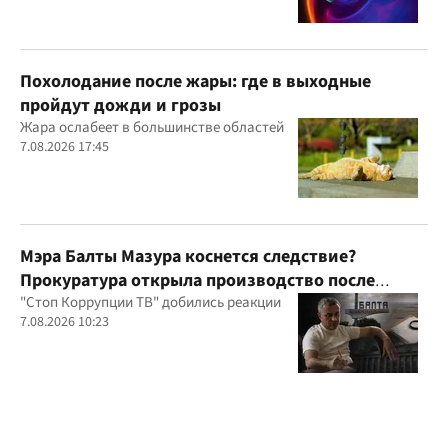
Похолодание после жары: где в выходные
пройдут дожди и грозы
Жара ослабеет в большинстве областей
7.08.2026 17:45
Мэра Балты Мазура коснется следствие?
Прокуратура открыла производство после
расследования "Стоп Коррупции ТВ"
"Стоп Коррупции ТВ" добились реакции
7.08.2026 10:23