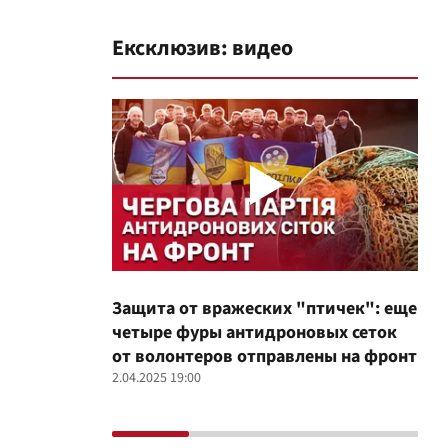
Ексклюзив: видео
Защита от вражеских "птичек": еще
Про
четыре фуры антидроновых сеток
вол
от волонтеров отправлены на фронт
100
2.04.2025 19:00
12.02