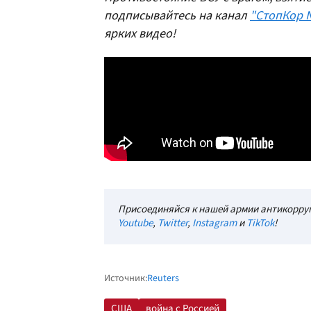
подписывайтесь на канал
"СтопКор 
ярких видео!
Присоединяйся к нашей армии антикорруп
Youtube
,
Twitter
,
Instagram
и
TikTok
!
Источник:
Reuters
США
война с Россией