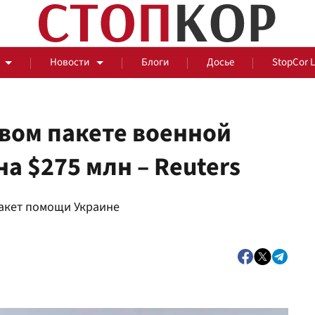
Новости
Блоги
Досье
StopCor 
вом пакете военной
а $275 млн – Reuters
За оградой
акет помощи Украине
События
Общ