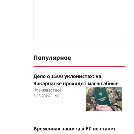
Популярное
Дело о 1500 уклонистах: на
Закарпатье проходят масштабные
обыски в ТЦК, – Глагола
Что известно?
6.08.2026 11:31
Временная защита в ЕС не станет