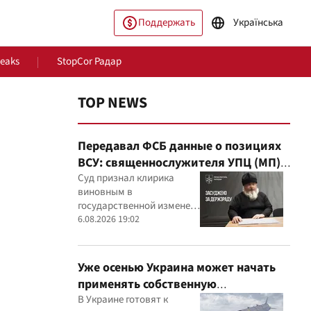
Поддержать
Українська
Leaks
StopCor Радар
TOP NEWS
Передавал ФСБ данные о позициях
ВСУ: священнослужителя УПЦ (МП)
приговорили к 15 годам
Суд признал клирика
виновным в
государственной измене и
ество
Мир
постановил конфисковать
6.08.2026 19:02
его имущество
Уже осенью Украина может начать
применять собственную
баллистическую ракету FP-7 по
В Украине готовят к