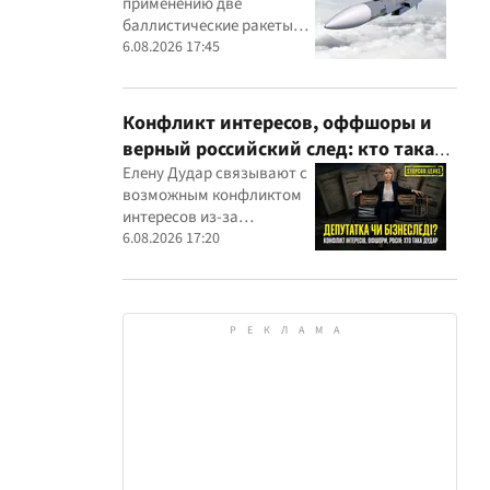
применению две
вражеским целям
баллистические ракеты
собственного
6.08.2026 17:45
производства
Конфликт интересов, оффшоры и
верный российский след: кто такая
Елена Дударь
Елену Дудар связывают с
возможным конфликтом
интересов из-за
семейного строительного
6.08.2026 17:20
бизнеса, земельных
скандалов, судебных дел