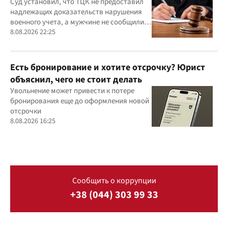
действиях ТЦК
Суд установил, что ТЦК не предоставил
надлежащих доказательств нарушения
военного учета, а мужчине не сообщили
должным образом о дате и месте
8.08.2026 22:25
рассмотрения дела
Есть бронирование и хотите отсрочку? Юрист
объяснил, чего не стоит делать
Увольнение может привести к потере
бронирования еще до оформления новой
отсрочки
8.08.2026 16:25
Сообщить о коррупции
+38 (044) 303 99 33