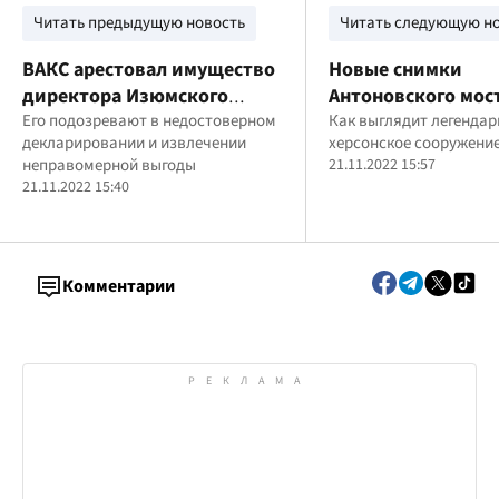
Читать предыдущую новость
Читать следующую н
ВАКС арестовал имущество
Новые снимки
директора Изюмского
Антоновского мост
оборонного завода
Его подозревают в недостоверном
часть разрушена, 
Как выглядит легендар
декларировании и извлечении
херсонское сооружение
окопы россиян
неправомерной выгоды
21.11.2022 15:57
21.11.2022 15:40
Комментарии