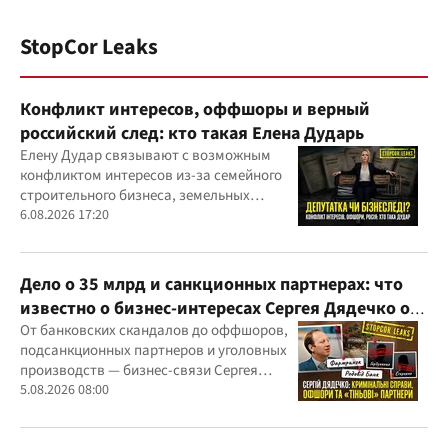
StopCor Leaks
Конфликт интересов, оффшоры и верный
российский след: кто такая Елена Дударь
Елену Дудар связывают с возможным
конфликтом интересов из-за семейного
строительного бизнеса, земельных
скандалов, судебных дел
6.08.2026 17:20
Дело о 35 млрд и санкционных партнерах: что
известно о бизнес-интересах Сергея Дядечко от
"Родовид Банка" до "ФАРМАСЕЛ"
От банковских скандалов до оффшоров,
подсанкционных партнеров и уголовных
производств — бизнес-связи Сергея
Дядечко до сих пор простираются через
5.08.2026 08:00
Украину и несколько иностранных
юрисдикций