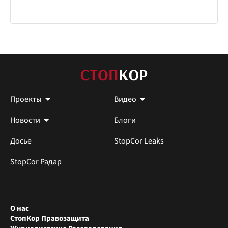
Проекты
Видео
Новости
Блоги
Досье
StopCor Leaks
StopCor Радар
О нас
СтопКор Правозащита