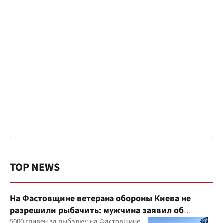
TOP NEWS
На Фастовщине ветерана обороны Киева не
разрешили рыбачить: мужчина заявил об
угрозах
5000 гривен за рыбалку: на Фастовщине