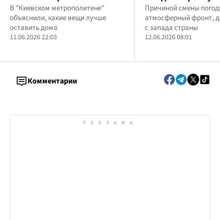
пребывания в укрытиях: не
В "Киевском метрополитене"
резкий контраст 
Причиной смены погод
объяснили, какие вещи лучше
атмосферный фронт, 
советуют брать на станции
оставить дома
с запада страны
11.06.2026 22:03
12.06.2026 08:01
Комментарии