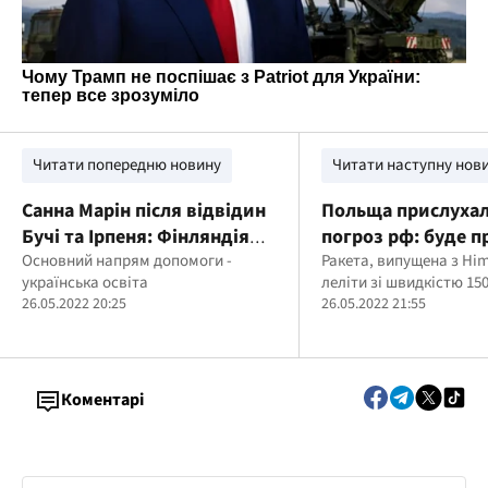
Читати попередню новину
Читати наступну нов
Санна Марін після відвідин
Польща прислухал
Бучі та Ірпеня: Фінляндія
погроз рф: буде 
допоможе відновити
Основний напрям допомоги -
500 установок Him
Ракета, випущена з Hi
українська освіта
леліти зі швидкістю 150
Україну
26.05.2022 20:25
26.05.2022 21:55
Коментарі