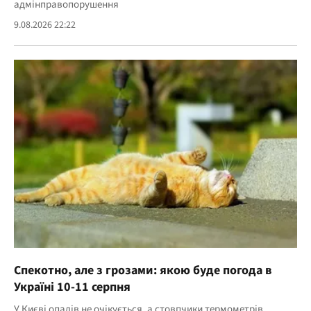
адмінправопорушення
9.08.2026 22:22
Спекотно, але з грозами: якою буде погода в
Україні 10-11 серпня
У Києві опадів не очікується, а стовпчики термометрів