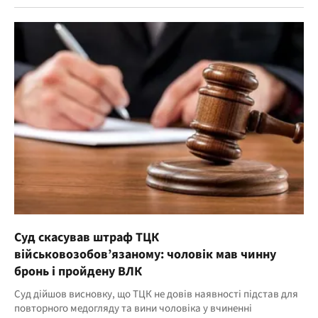
Суд скасував штраф ТЦК
військовозобов’язаному: чоловік мав чинну
бронь і пройдену ВЛК
Суд дійшов висновку, що ТЦК не довів наявності підстав для
повторного медогляду та вини чоловіка у вчиненні