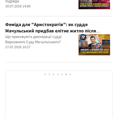
підряди
30.07.2026 14:00
Феміда для "Аристократів": як суддя
Мачульський придбав елітне житло після
вердикту на користь забудовника?
Що приховують декларації судді
Верховного Суду Мачульського?
27.07.2026 10:27