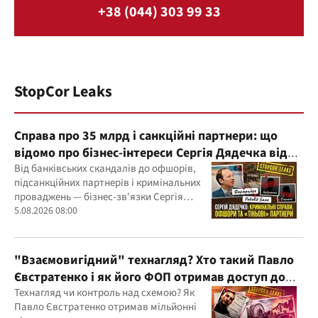
+38 (044) 303 99 33
StopCor Leaks
Справа про 35 млрд і санкційні партнери: що
відомо про бізнес-інтереси Сергія Дядечка від
"Родовід Банку" до "ФАРМАСЕЛ"
Від банківських скандалів до офшорів,
підсанкційних партнерів і кримінальних
проваджень — бізнес-зв'язки Сергія
Дядечка й досі простягаються через
5.08.2026 08:00
Україну та кілька іноземних юрисдикцій
"Взаємовигідний" технагляд? Хто такий Павло
Євстратенко і як його ФОП отримав доступ до
бюджетних мільйонів?
Технагляд чи контроль над схемою? Як
Павло Євстратенко отримав мільйонні