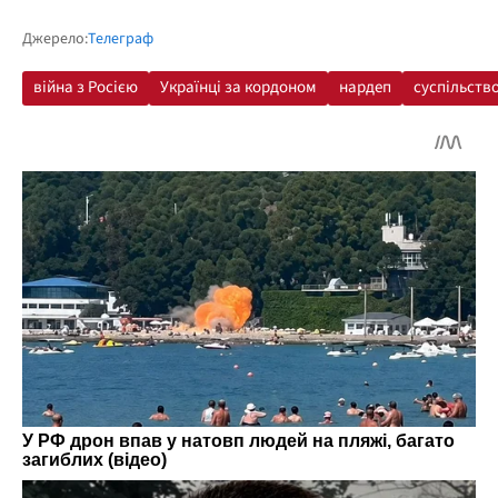
Джерело:
Телеграф
війна з Росією
Українці за кордоном
нардеп
суспільств