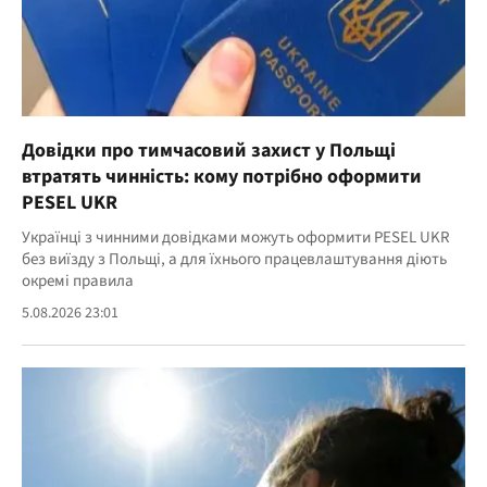
Довідки про тимчасовий захист у Польщі
втратять чинність: кому потрібно оформити
PESEL UKR
Українці з чинними довідками можуть оформити PESEL UKR
без виїзду з Польщі, а для їхнього працевлаштування діють
окремі правила
5.08.2026 23:01