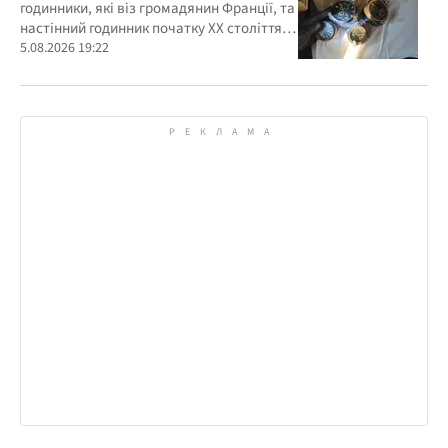
годинники, які віз громадянин Франції, та
настінний годинник початку ХХ століття,
знайдений в автомобілі українця
5.08.2026 19:22