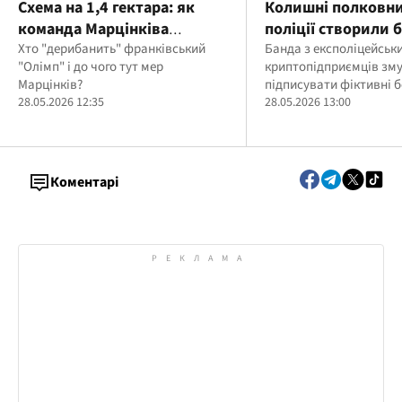
Схема на 1,4 гектара: як
Колишні полковн
команда Марцінківа
поліції створили б
"підготувала"
Хто "дерибанить" франківський
"заробили" $2,2 м
Банда з експоліцейськи
"Олімп" і до чого тут мер
криптопідприємців зм
франківський "Олімп" до
криптопідприємц
Марцінків?
підписувати фіктивні 
знесення?
28.05.2026 12:35
28.05.2026 13:00
Коментарі