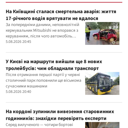
На Київщині сталася смертельна аварія: життя
17-річного водія врятувати не вдалося
За попередніми даними, неповнолітній
кермувальник Mitsubishi не впорався з
керуванням, після чого автомобіль
врізався у дерево
5.08.2026 20:45
У Києві на маршрути вийшли ще 8 нових
тролейбусів: чим обладнали транспорт
Після отримання першої партії у червні
столичний парк поповнили ще вісьмома
сучасними машинами
5.08.2026 20:40
На кордоні зупинили вивезення старовинних
годинників: знахідки перевірять експерти
Серед вилученого — чотири бортові