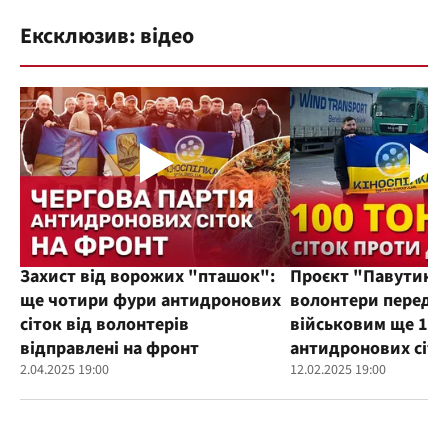
Ексклюзив: відео
Захист від ворожих "пташок":
Проєкт "Павутиння
ще чотири фури антидронових
волонтери переда
сіток від волонтерів
військовим ще 100
відправлені на фронт
антидронових сіто
2.04.2025 19:00
12.02.2025 19:00