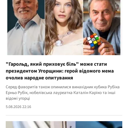
"Гарольд, який приховує біль" може стати
президентом Угорщини: герой відомого мема
очолив народне опитування
Серед фаворитів також опинилися винахідник кубика Рубіка
Ерньо Рубік, нобелівська лауреатка Каталін Каріко та інші
відомі угорці
5.08.2026 22:16