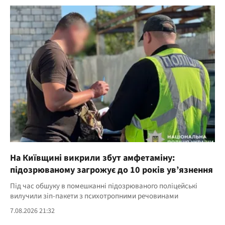
На Київщині викрили збут амфетаміну:
підозрюваному загрожує до 10 років ув’язнення
Під час обшуку в помешканні підозрюваного поліцейські
вилучили зіп-пакети з психотропними речовинами
7.08.2026 21:32