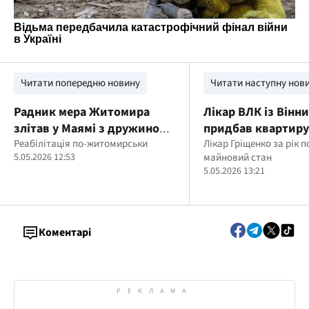
Читати попередню новину
Читати наступну нов
Радник мера Житомира
Лікар ВЛК із Вінн
злітав у Маямі з дружиною
придбав квартиру 
бюджетним коштом — і
Реабілітація по-житомирськи
авто
Лікар Гріщенко за рік 
5.05.2026 12:53
майновий стан
назвав це реабілітацією
5.05.2026 13:21
військових
Коментарі