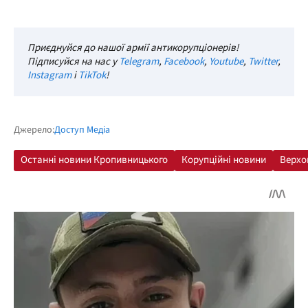
Приєднуйся до нашої армії антикорупціонерів!
Підписуйся на нас у
Telegram
,
Facebook
,
Youtube
,
Twitter
,
Instagram
і
TikTok
!
Джерело:
Доступ Медіа
Останні новини Кропивницького
Корупційні новини
Верхо