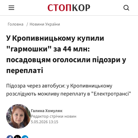
Головна
Новини України
У Кропивницькому купили
"гармошки" за 44 млн:
посадовцям оголосили підозри у
переплаті
Стоп Політичній Корупції
Чесні
Підозра через автобуси: у Кропивницькому
розслідують можливу переплату в "Електротрансі"
Політика
Здор
Галина Хомуляк
Редактор стрічки новин
5.05.2026 13:15