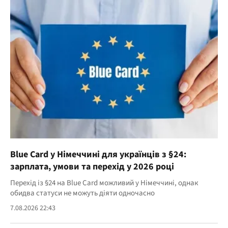
Blue Card у Німеччині для українців з §24:
зарплата, умови та перехід у 2026 році
Перехід із §24 на Blue Card можливий у Німеччині, однак
обидва статуси не можуть діяти одночасно
7.08.2026 22:43