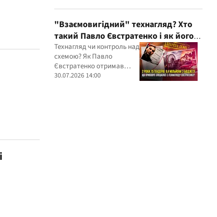
— бізнес-зв'язки Сергія
Дядечка й досі
простягаються через
"Взаємовигідний" технагляд? Хто
Україну та кілька
такий Павло Євстратенко і як його
іноземних юрисдикцій
ФОП отримав доступ до бюджетних
Технагляд чи контроль над
схемою? Як Павло
мільйонів?
Євстратенко отримав
мільйонні підряди
30.07.2026 14:00
і