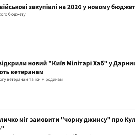
військові закупівлі на 2026 у новому бюджет
ького бюджету
відкрили новий "Київ Мілітарі Хаб" у Дарн
ють ветеранам
огу ветеранам та їхнім родинам
личко міг замовити "чорну джинсу" про Кул
р"