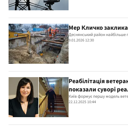
Мер Кличко закликав
Деснянський район найбільше п
9.01.2026 12:30
Реабілітація ветер
показали суворі реал
Київ формує першу модель ветер
22.12.2025 10:44