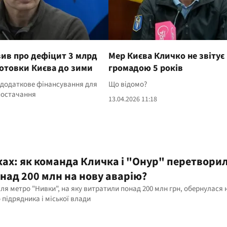
ив про дефіцит 3 млрд
Мер Києва Кличко не звітує
готовки Києва до зими
громадою 5 років
 додаткове фінансування для
Що відомо?
постачання
13.04.2026 11:18
ках: як команда Кличка і "Онур" перетвори
над 200 млн на нову аварію?
ля метро "Нивки", на яку витратили понад 200 млн грн, обернулася
підрядника і міської влади