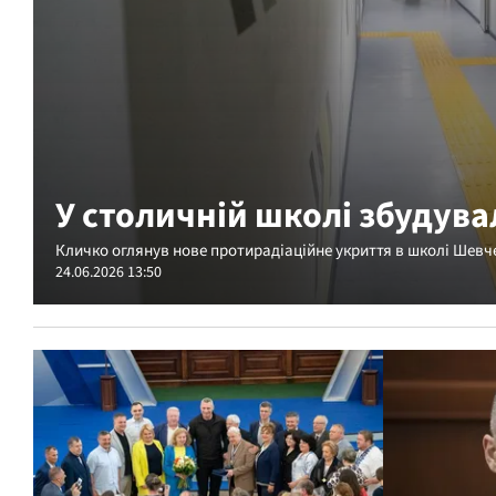
У столичній школі збудува
Кличко оглянув нове протирадіаційне укриття в школі Шевч
24.06.2026 13:50