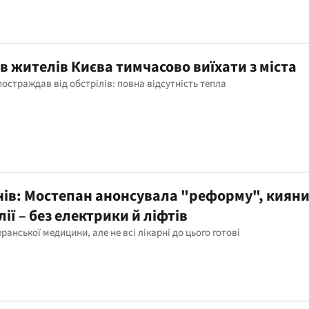
 жителів Києва тимчасово виїхати з міста
остраждав від обстрілів: повна відсутність тепла
анів: Мостепан анонсувала "реформу", киян
ії – без електрики й ліфтів
анської медицини, але не всі лікарні до цього готові