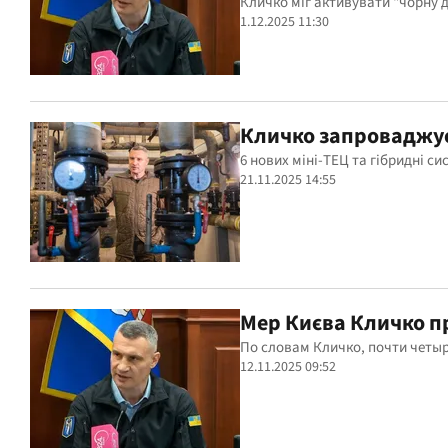
Кличко міг активувати "чорну д
1.12.2025 11:30
Кличко запроваджує
6 нових міні-ТЕЦ та гібридні си
21.11.2025 14:55
Мер Києва Кличко пр
По словам Кличко, почти четы
12.11.2025 09:52