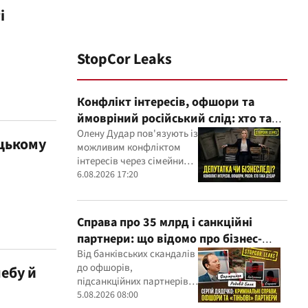
і
StopCor Leaks
Конфлікт інтересів, офшори та
ймовріний російський слід: хто така
Олена Дудар
Олену Дудар пов'язують із
ицькому
можливим конфліктом
інтересів через сімейний
будівельний бізнес,
6.08.2026 17:20
земельні скандали, судові
справи
Справа про 35 млрд і санкційні
партнери: що відомо про бізнес-
інтереси Сергія Дядечка від
Від банківських скандалів
до офшорів,
ебу й
"Родовід Банку" до "ФАРМАСЕЛ"
підсанкційних партнерів і
кримінальних проваджень
5.08.2026 08:00