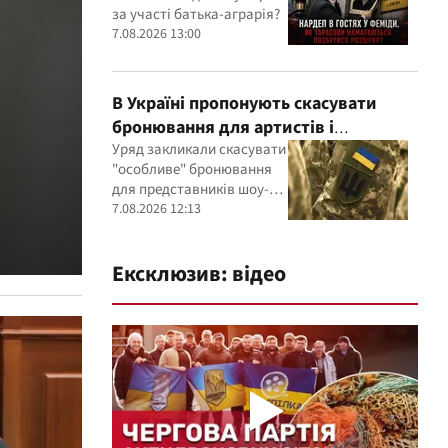
участі агробарона Тарасова?
за участі батька-аграрія?
7.08.2026 13:00
В Україні пропонують скасувати
бронювання для артистів і
телеведучих: з’явилася петиція
Уряд закликали скасувати
"особливе" бронювання
для представників шоу-
бізнесу
7.08.2026 12:13
Ексклюзив: відео