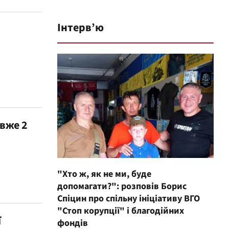
Інтерв’ю
 вже 2
"Хто ж, як не ми, буде
допомагати?": розповів Борис
Спіцин про спільну ініціативу ВГО
"Стоп корупції" і благодійних
ї
фондів