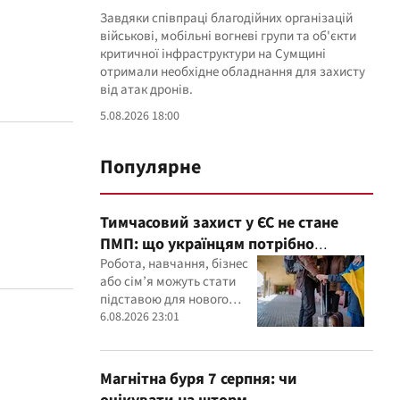
Завдяки співпраці благодійних організацій
військові, мобільні вогневі групи та об'єкти
критичної інфраструктури на Сумщині
отримали необхідне обладнання для захисту
від атак дронів.
5.08.2026 18:00
Популярне
Тимчасовий захист у ЄС не стане
ПМП: що українцям потрібно
зробити до 2028 року
Робота, навчання, бізнес
або сім’я можуть стати
підставою для нового
статусу в ЄС
6.08.2026 23:01
Магнітна буря 7 серпня: чи