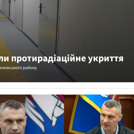
ли протирадіаційне укриття
енківського району