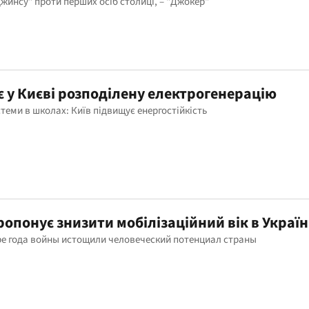
жинсу" проти перших осіб столиці, – "Джокер"
 у Києві розподілену електрогенерацію
стеми в школах: Київ підвищує енергостійкість
опонує знизити мобілізаційний вік в Україн
ре года войны истощили человеческий потенциал страны