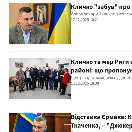
Кличко "забув" про 
Допомога армії зникає з київс
17.12.2025 10:21
Кличко та мер Риги 
районі: що пропону
Центр надає комплексну допом
12.12.2025 18:38
Відставка Єрмака: К
Ткаченка, – "Джоке