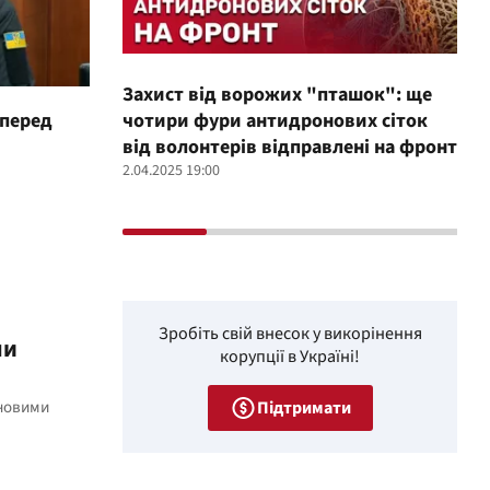
Захист від ворожих "пташок": ще
Про
 перед
чотири фури антидронових сіток
вол
від волонтерів відправлені на фронт
100
2.04.2025 19:00
12.02
Зробіть свій внесок у викорінення
ли
корупції в Україні!
Підтримати
 новими