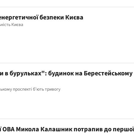
енергетичної безпеки Києва
ьність Києва
ни в бурульках": будинок на Берестейському
ькому проспекті б’ють тривогу
ї ОВА Микола Калашник потрапив до першо