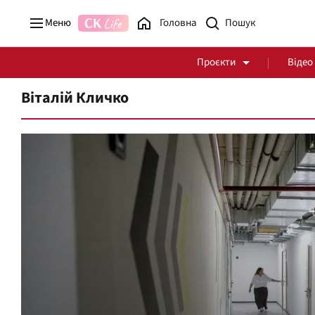
Меню
Головна
Проєкти
Відео
Віталій Кличко
Стоп Політичній Корупції
Чесні закупівлі
Політика
Здоров'я