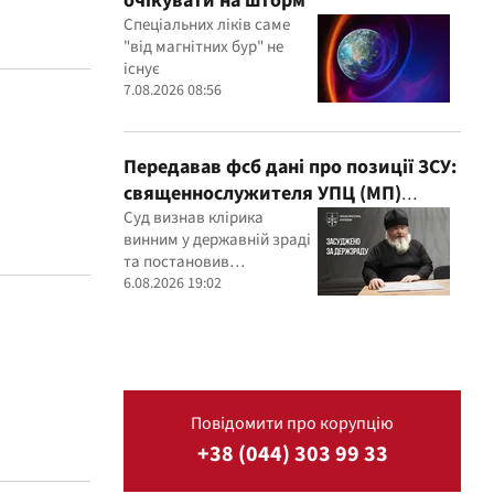
очікувати на шторм
Спеціальних ліків саме
"від магнітних бур" не
існує
7.08.2026 08:56
Передавав фсб дані про позиції ЗСУ:
священнослужителя УПЦ (МП)
засудили до 15 років
Суд визнав клірика
винним у державній зраді
та постановив
конфіскувати його майно
6.08.2026 19:02
и
Повідомити про корупцію
+38 (044) 303 99 33