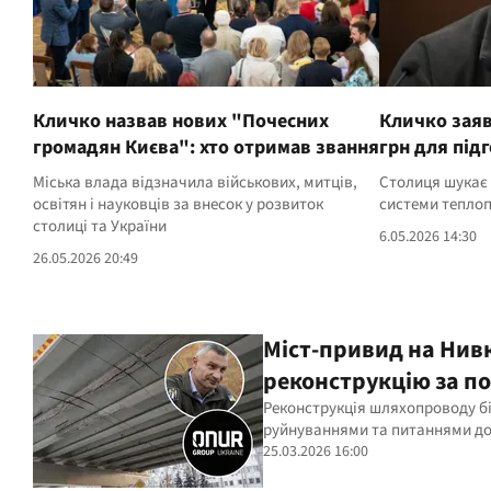
Кличко назвав нових "Почесних
Кличко заяв
громадян Києва": хто отримав звання
грн для під
Міська влада відзначила військових, митців,
Столиця шукає
освітян і науковців за внесок у розвиток
системи тепло
столиці та України
6.05.2026 14:30
26.05.2026 20:49
Міст-привид на Нив
реконструкцію за по
Реконструкція шляхопроводу бі
руйнуваннями та питаннями до 
25.03.2026 16:00