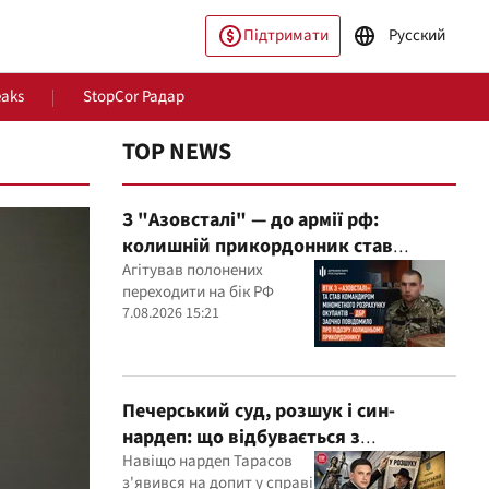
Підтримати
Русский
eaks
StopCor Радар
TOP NEWS
З "Азовсталі" — до армії рф:
колишній прикордонник став
командиром мінометного
Агітував полонених
переходити на бік РФ
розрахунку окупантів
7.08.2026 15:21
пільство
Світ
Печерський суд, розшук і син-
нардеп: що відбувається з
кримінальними провадженнями за
Навіщо нардеп Тарасов
з'явився на допит у справі