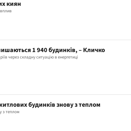
их киян
 вплив
алишаються 1 940 будинків, – Кличко
ріїв через складну ситуацію в енергетиці
житлових будинків знову з теплом
у з теплом