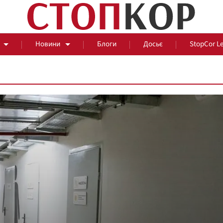
Новини
Блоги
Досьє
StopCor L
За парканом
Події
Сус