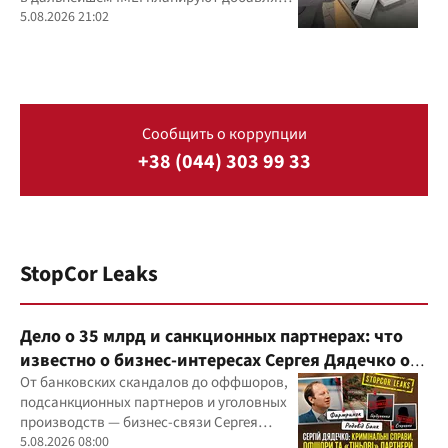
и в фискальные чеки
5.08.2026 21:02
Сообщить о коррупции
+38 (044) 303 99 33
StopCor Leaks
Дело о 35 млрд и санкционных партнерах: что
известно о бизнес-интересах Сергея Дядечко от
"Родовид Банка" до "ФАРМАСЕЛ"
От банковских скандалов до оффшоров,
подсанкционных партнеров и уголовных
производств — бизнес-связи Сергея
Дядечко до сих пор простираются через
5.08.2026 08:00