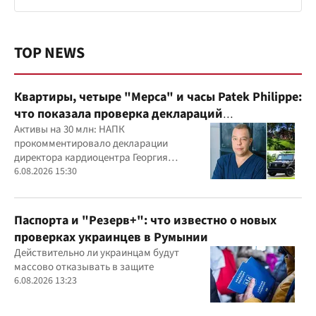
TOP NEWS
Квартиры, четыре "Мерса" и часы Patek Philippe:
что показала проверка деклараций
руководителя детского кардиоцентра
Активы на 30 млн: НАПК
прокомментировало декларации
Маньковского и что говорит НАПК?
директора кардиоцентра Георгия
Маньковского
6.08.2026 15:30
Паспорта и "Резерв+": что известно о новых
проверках украинцев в Румынии
Действительно ли украинцам будут
массово отказывать в защите
6.08.2026 13:23