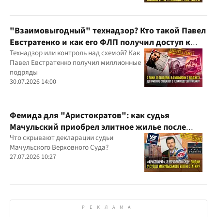
Украину и несколько иностранных
юрисдикций
"Взаимовыгодный" технадзор? Кто такой Павел
Евстратенко и как его ФЛП получил доступ к
бюджетным миллионам?
Технадзор или контроль над схемой? Как
Павел Евстратенко получил миллионные
подряды
30.07.2026 14:00
Фемида для "Аристократов": как судья
Мачульский приобрел элитное жилье после
вердикта в пользу застройщика?
Что скрывают декларации судьи
Мачульского Верховного Суда?
27.07.2026 10:27