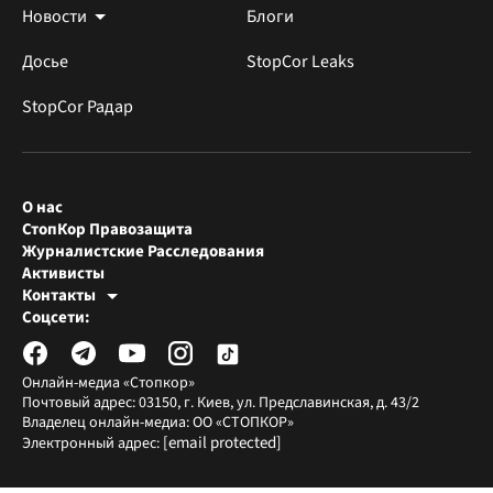
Новости
Блоги
Досье
StopCor Leaks
StopCor Радар
О нас
СтопКор Правозащита
Журналистские Расследования
Активисты
Контакты
Редакция СтопКора
Соцсети:
[email protected]
Журналисты-расследователи
[email protected]
Онлайн-медиа «Стопкор»
Почтовый адрес: 03150, г. Киев, ул. Предславинская, д. 43/2
Владелец онлайн-медиа: ОО «СТОПКОР»
[email protected]
Электронный адрес: