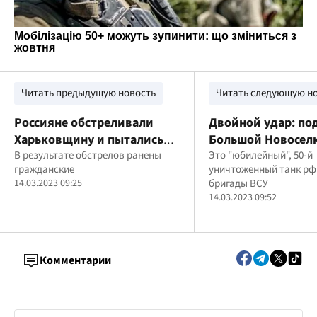
Читать предыдущую новость
Читать следующую н
Россияне обстреливали
Двойной удар: по
Харьковщину и пытались
Большой Новосел
штурмовать позиции ВСУ, –
В результате обстрелов ранены
бойцы 1-й и 128-й
Это "юбилейный", 50-й
гражданские
уничтоженный танк рф
ОВА
сожгли российски
14.03.2023 09:25
бригады ВСУ
Т-80У (видео)
14.03.2023 09:52
Комментарии