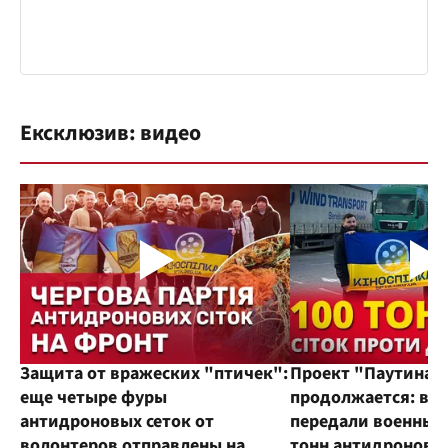
Ексклюзив: видео
Защита от вражеских "птичек":
Проект "Паутина"
еще четыре фуры
продолжается: во
антидроновых сеток от
передали военным
волонтеров отправлены на
тонн антидроновы