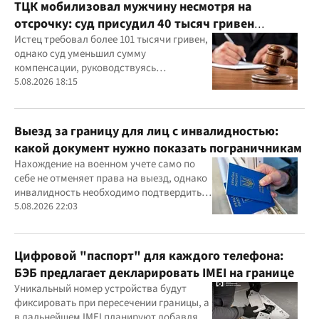
ТЦК мобилизовал мужчину несмотря на
отсрочку: суд присудил 40 тысяч гривен
компенсации
Истец требовал более 101 тысячи гривен,
однако суд уменьшил сумму
компенсации, руководствуясь
принципами разумности и соразмерности
5.08.2026 18:15
Выезд за границу для лиц с инвалидностью:
какой документ нужно показать пограничникам
Нахождение на военном учете само по
себе не отменяет права на выезд, однако
инвалидность необходимо подтвердить
документально
5.08.2026 22:03
Цифровой "паспорт" для каждого телефона:
БЭБ предлагает декларировать IMEI на границе
Уникальный номер устройства будут
фиксировать при пересечении границы, а
в дальнейшем IMEI планируют добавлять